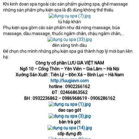
e
Khi kinh doan spa ngoài các sản phẩm giường spa, ghế massage
r
những sản phẩm phụ kiện spa là đồ dùng không thể thiếu.
tủ hấp khăn​
Phụ kiện spa gồm các sản phẩm như đá nóng massage, búa
massage, dầu massage, thuốc ngâm chân, chậu ngâm chân,…
đèn xông tinh dầu​
Để chọn cho mình những phụ kiện spa giá thành hợp lý mời bạn liên
hệ :
Công ty cổ phần LƯU GIA VIỆT NAM
Ngõ 10 – Cống Thôn – Yên Viên – Gia Lâm – Hà Nội
Xưởng Sản Xuất : Tiên Lý – Đồn Xá – Bình Lục – Hà Nam
http://luugiavn.com
hotline : 0902266162
ĐT : 02466863562
BH : 0932236862 – 0986968619 - 0906286162
dao cạo gót
bàn trà gót
cốp đựng đồ