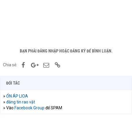
BẠN PHẢI ĐĂNG NHẬP HOẶC ĐĂNG KÝ ĐỂ BÌNH LUẬN.
Facebook
Google+
Email
Link
Chia sẻ:
ĐỐI TÁC
»
ỔN ÁP LIOA
»
đăng tin rao vặt
» Vào
Facebook Group
để SPAM