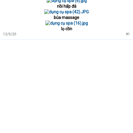
nồi hấp đá
búa massage
lọ cồn
12/5/20
#1