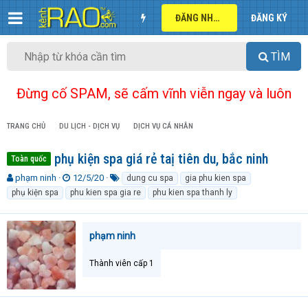
ĐĂNG NHẬP
ĐĂNG KÝ
TÌM
Đừng cố SPAM, sẽ cấm vĩnh viễn ngay và luôn
TRANG CHỦ
DU LỊCH - DỊCH VỤ
DỊCH VỤ CÁ NHÂN
phụ kiện spa giá rẻ taị tiên du, bắc ninh
Toàn quốc
T
N
T
phạm ninh
12/5/20
dung cu spa
gia phu kien spa
h
g
ừ
phụ kiện spa
phu kien spa gia re
phu kien spa thanh ly
r
à
k
e
y
h
a
g
ó
phạm ninh
d
ử
a
s
i
t
Thành viên cấp 1
a
r
t