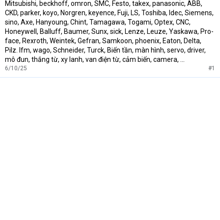
Mitsubishi, beckhoff, omron, SMC, Festo, takex, panasonic, ABB,
CKD, parker, koyo, Norgren, keyence, Fuji, LS, Toshiba, Idec, Siemens,
sino, Axe, Hanyoung, Chint, Tamagawa, Togami, Optex, CNC,
Honeywell, Balluff, Baumer, Sunx, sick, Lenze, Leuze, Yaskawa, Pro-
face, Rexroth, Weintek, Gefran, Samkoon, phoenix, Eaton, Delta,
Pilz. Ifm, wago, Schneider, Turck, Biến tần, màn hình, servo, driver,
mô đun, thắng từ, xy lanh, van điện từ, cảm biến, camera, ...
6/10/25
#1