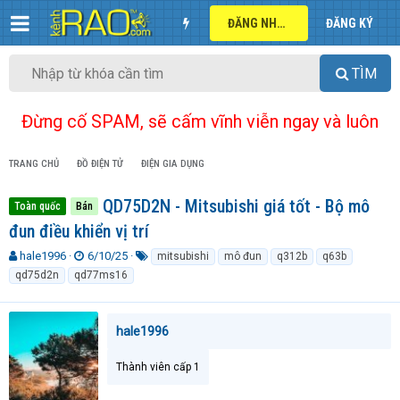
ĐĂNG NHẬP
ĐĂNG KÝ
TÌM
Đừng cố SPAM, sẽ cấm vĩnh viễn ngay và luôn
TRANG CHỦ
ĐỒ ĐIỆN TỬ
ĐIỆN GIA DỤNG
QD75D2N - Mitsubishi giá tốt - Bộ mô
Toàn quốc
Bán
đun điều khiển vị trí
T
N
T
hale1996
6/10/25
mitsubishi
mô đun
q312b
q63b
h
g
ừ
qd75d2n
qd77ms16
r
à
k
e
y
h
a
g
ó
hale1996
d
ử
a
s
i
t
Thành viên cấp 1
a
r