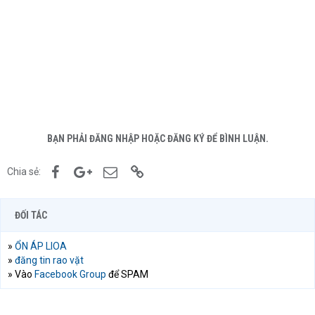
BẠN PHẢI ĐĂNG NHẬP HOẶC ĐĂNG KÝ ĐỂ BÌNH LUẬN.
Facebook
Google+
Email
Link
Chia sẻ:
ĐỐI TÁC
»
ỔN ÁP LIOA
»
đăng tin rao vặt
» Vào
Facebook Group
để SPAM