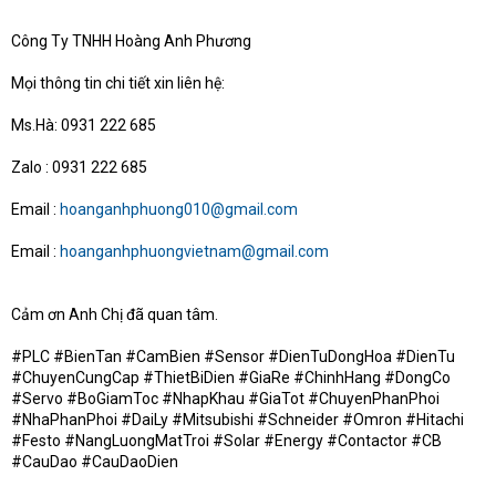
Công Ty TNHH Hoàng Anh Phương
Mọi thông tin chi tiết xin liên hệ:
Ms.Hà: 0931 222 685
Zalo : 0931 222 685
Email :
hoanganhphuong010@gmail.com
Email :
hoanganhphuongvietnam@gmail.com
Cảm ơn Anh Chị đã quan tâm.
#PLC #BienTan #CamBien #Sensor #DienTuDongHoa #DienTu
#ChuyenCungCap #ThietBiDien #GiaRe #ChinhHang #DongCo
#Servo #BoGiamToc #NhapKhau #GiaTot #ChuyenPhanPhoi
#NhaPhanPhoi #DaiLy #Mitsubishi #Schneider #Omron #Hitachi
#Festo #NangLuongMatTroi #Solar #Energy #Contactor #CB
#CauDao #CauDaoDien