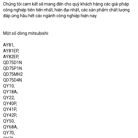
Chúng tôi cam kết sẽ mang đến cho quý khách hàng các giải pháp
công nghiệp tiên tiến nhất, hiện đại nhất, các sản phẩm chất lượng
đáp ứng hầu hết các ngành công nghiệp hiện nay.
Một số dòng mitsubishi:
AY81,
AY81EP,
AY82EP,
QD75D1N
QD75P1N
QD75MH2
QD75D4N
QY10,
QY18A,
QY22,
QY40P,
QY41P,
QY42P,
QY50,
QY68A,
QY70,