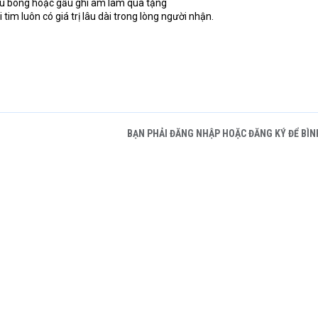
u bông hoặc gấu ghi âm làm quà tặng
tim luôn có giá trị lâu dài trong lòng người nhận.
BẠN PHẢI ĐĂNG NHẬP HOẶC ĐĂNG KÝ ĐỂ BÌN