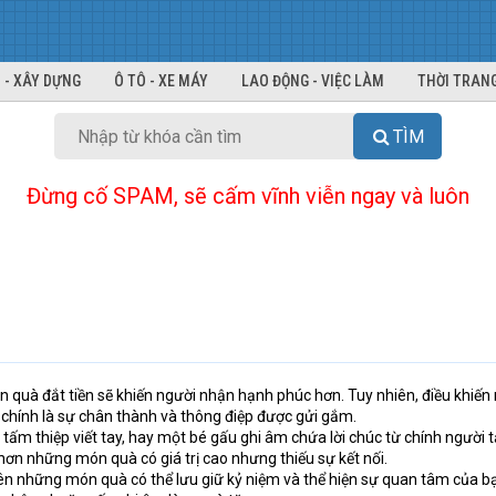
 - XÂY DỰNG
Ô TÔ - XE MÁY
LAO ĐỘNG - VIỆC LÀM
THỜI TRANG
TÌM
Đừng cố SPAM, sẽ cấm vĩnh viễn ngay và luôn
 quà đắt tiền sẽ khiến người nhận hạnh phúc hơn. Tuy nhiên, điều khiến
 chính là sự chân thành và thông điệp được gửi gắm.
ấm thiệp viết tay, hay một bé gấu ghi âm chứa lời chúc từ chính người 
ơn những món quà có giá trị cao nhưng thiếu sự kết nối.
tiên những món quà có thể lưu giữ kỷ niệm và thể hiện sự quan tâm của b