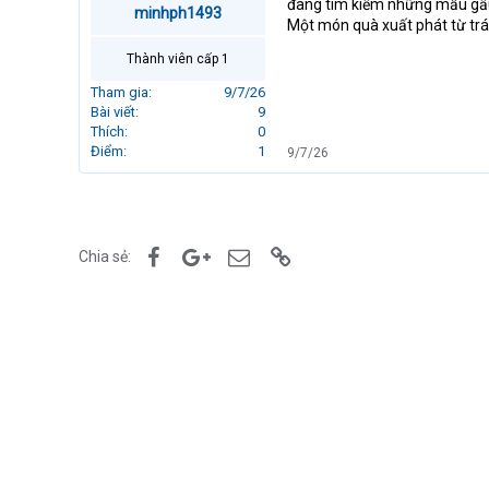
đang tìm kiếm những mẫu gấ
minhph1493
r
Một món quà xuất phát từ trái 
t
e
Thành viên cấp 1
r
Tham gia
9/7/26
Bài viết
9
Thích
0
Điểm
1
9/7/26
Facebook
Google+
Email
Link
Chia sẻ: