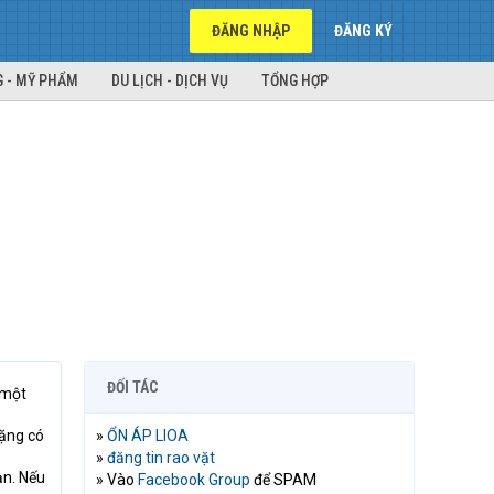
ĐĂNG NHẬP
ĐĂNG KÝ
 - MỸ PHẨM
DU LỊCH - DỊCH VỤ
TỔNG HỢP
ĐỐI TÁC
 một
tặng có
»
ỔN ÁP LIOA
»
đăng tin rao vặt
ạn. Nếu
» Vào
Facebook Group
để SPAM