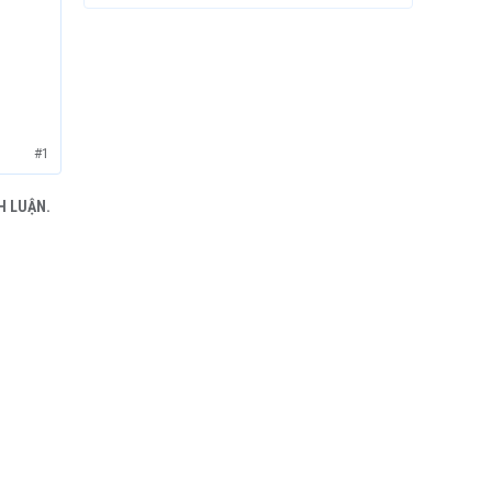
#1
H LUẬN.