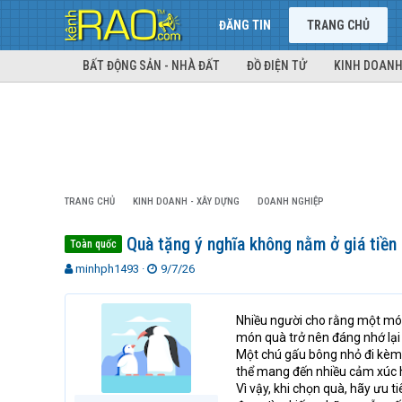
ĐĂNG TIN
TRANG CHỦ
BẤT ĐỘNG SẢN - NHÀ ĐẤT
ĐỒ ĐIỆN TỬ
KINH DOANH
TRANG CHỦ
KINH DOANH - XÂY DỰNG
DOANH NGHIỆP
Quà tặng ý nghĩa không nằm ở giá tiền
Toàn quốc
T
N
minhph1493
9/7/26
h
g
r
à
e
y
Nhiều người cho rằng một món
a
g
món quà trở nên đáng nhớ lại
d
ử
Một chú gấu bông nhỏ đi kèm t
s
i
thể mang đến nhiều cảm xúc h
t
Vì vậy, khi chọn quà, hãy ưu 
a