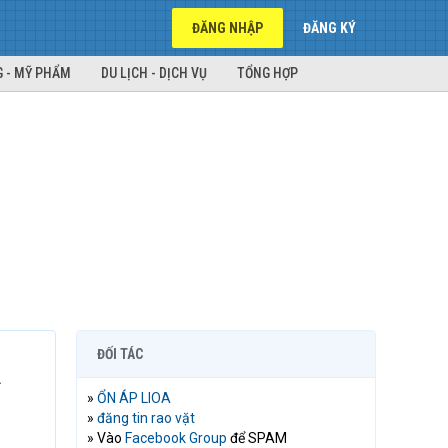
ĐĂNG NHẬP
ĐĂNG KÝ
 - MỸ PHẨM
DU LỊCH - DỊCH VỤ
TỔNG HỢP
ĐỐI TÁC
.
»
ỔN ÁP LIOA
»
đăng tin rao vặt
» Vào
Facebook Group
để SPAM