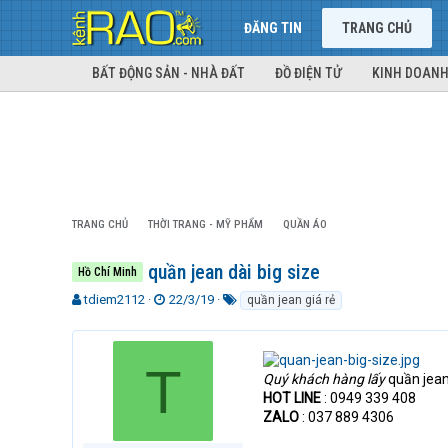
ĐĂNG TIN
TRANG CHỦ
BẤT ĐỘNG SẢN - NHÀ ĐẤT
ĐỒ ĐIỆN TỬ
KINH DOANH
TRANG CHỦ
THỜI TRANG - MỸ PHẨM
QUẦN ÁO
quần jean dài big size
Hồ Chí Minh
T
N
T
tdiem2112
22/3/19
quần jean giá rẻ
h
g
ừ
r
à
k
e
y
h
T
a
g
ó
Quý khách hàng lấy
quần jean 
d
ử
a
HOT LINE
: 0949 339 408
s
i
ZALO
: 037 889 4306
t
a