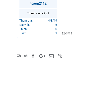
r
tdiem2112
t
e
Thành viên cấp 1
r
Tham gia
4/3/19
Bài viết
6
Thích
0
Điểm
1
22/3/19
Facebook
Google+
Email
Link
Chia sẻ: