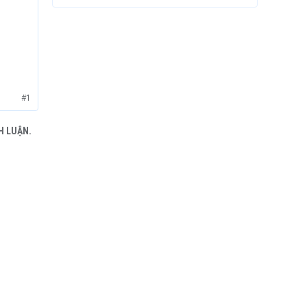
#1
H LUẬN.