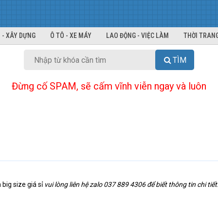
 - XÂY DỰNG
Ô TÔ - XE MÁY
LAO ĐỘNG - VIỆC LÀM
THỜI TRANG
TÌM
Đừng cố SPAM, sẽ cấm vĩnh viễn ngay và luôn
big size giá sỉ
vui lòng liên hệ zalo 037 889 4306 để biết thông tin chi tiết