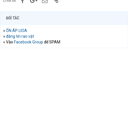
Chia sẻ:
ĐỐI TÁC
»
ỔN ÁP LIOA
»
đăng tin rao vặt
» Vào
Facebook Group
để SPAM