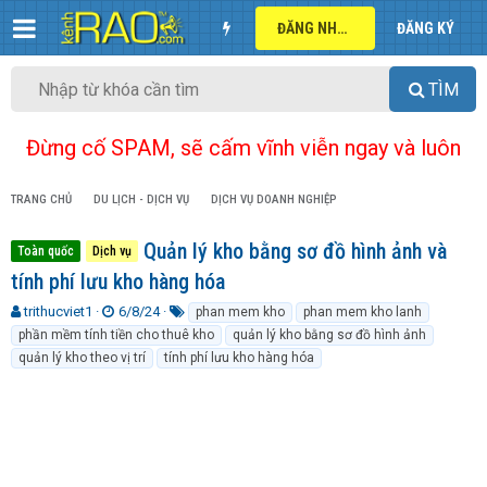
ĐĂNG NHẬP
ĐĂNG KÝ
TÌM
Đừng cố SPAM, sẽ cấm vĩnh viễn ngay và luôn
TRANG CHỦ
DU LỊCH - DỊCH VỤ
DỊCH VỤ DOANH NGHIỆP
Quản lý kho bằng sơ đồ hình ảnh và
Toàn quốc
Dịch vụ
tính phí lưu kho hàng hóa
T
N
T
trithucviet1
6/8/24
phan mem kho
phan mem kho lanh
h
g
ừ
phần mềm tính tiền cho thuê kho
quản lý kho bằng sơ đồ hình ảnh
r
à
k
quản lý kho theo vị trí
tính phí lưu kho hàng hóa
e
y
h
a
g
ó
d
ử
a
s
i
t
a
r