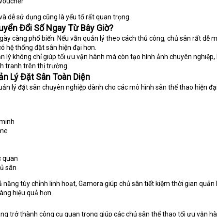
 voucher
 và dễ sử dụng cũng là yếu tố rất quan trọng.
uyển Đổi Số Ngay Từ Bây Giờ?
gày càng phổ biến. Nếu vẫn quản lý theo cách thủ công, chủ sân rất dễ 
ó hệ thống đặt sân hiện đại hơn.
lý không chỉ giúp tối ưu vận hành mà còn tạo hình ảnh chuyên nghiệp, 
 tranh trên thị trường.
ản Lý Đặt Sân Toàn Diện
ản lý đặt sân chuyên nghiệp dành cho các mô hình sân thể thao hiện đại
 minh
ime
c quan
hủ sân
ả năng tùy chỉnh linh hoạt, Gamora giúp chủ sân tiết kiệm thời gian quản 
àng hiệu quả hơn.
g trở thành công cụ quan trọng giúp các chủ sân thể thao tối ưu vận hà