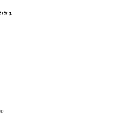
ở rộng.
úp: