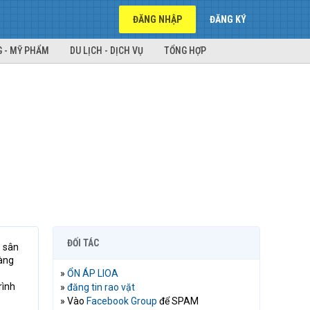
ĐĂNG NHẬP
ĐĂNG KÝ
 - MỸ PHẨM
DU LỊCH - DỊCH VỤ
TỔNG HỢP
ĐỐI TÁC
ủ sân
hàng
»
ỔN ÁP LIOA
rình
»
đăng tin rao vặt
» Vào
Facebook Group
để SPAM