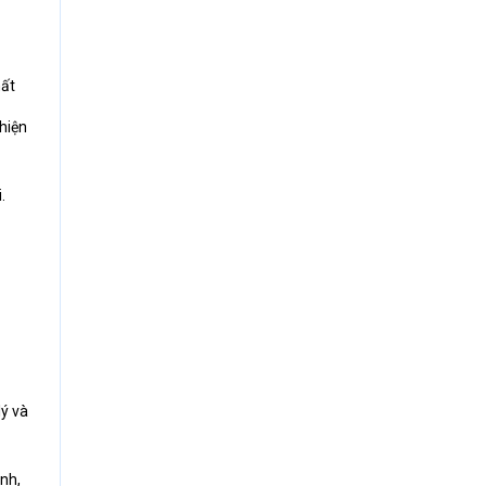
mất
hiện
.
lý và
nh,