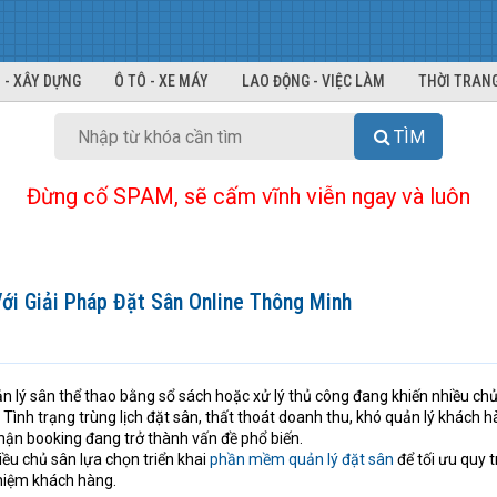
 - XÂY DỰNG
Ô TÔ - XE MÁY
LAO ĐỘNG - VIỆC LÀM
THỜI TRANG
TÌM
Đừng cố SPAM, sẽ cấm vĩnh viễn ngay và luôn
ới Giải Pháp Đặt Sân Online Thông Minh
uản lý sân thể thao bằng sổ sách hoặc xử lý thủ công đang khiến nhiều ch
Tình trạng trùng lịch đặt sân, thất thoát doanh thu, khó quản lý khách 
hận booking đang trở thành vấn đề phổ biến.
iều chủ sân lựa chọn triển khai
phần mềm quản lý đặt sân
để tối ưu quy t
hiệm khách hàng.