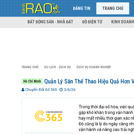
ĐĂNG TIN
TRANG CHỦ
BẤT ĐỘNG SẢN - NHÀ ĐẤT
ĐỒ ĐIỆN TỬ
KINH DOANH
TRANG CHỦ
DU LỊCH - DỊCH VỤ
DỊCH VỤ DOANH NGHIỆP
Quản Lý Sân Thể Thao Hiệu Quả Hơn V
Hồ Chí Minh
T
N
Chuyển Đổi Số 365
3/6/26
h
g
r
à
e
y
Trong thời đại số hóa, việc q
a
g
gặp khó khăn trong vận hành. 
d
ử
hay mất nhiều thời gian xác n
s
i
Đó cũng là lý do ngày càng nh
t
vận hành và nâng cao trải ng
a