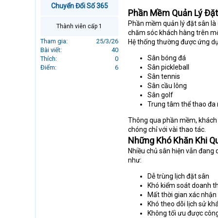
Chuyển Đổi Số 365
r
Phần Mềm Quản Lý Đặt 
t
Phần mềm quản lý đặt sân là g
e
Thành viên cấp 1
r
chăm sóc khách hàng trên mộ
Tham gia
25/3/26
Hệ thống thường được ứng dụ
Bài viết
40
Sân bóng đá
Thích
0
Sân pickleball
Điểm
6
Sân tennis
Sân cầu lông
Sân golf
Trung tâm thể thao đa
Thông qua phần mềm, khách hà
chóng chỉ với vài thao tác.
Những Khó Khăn Khi Q
Nhiều chủ sân hiện vẫn đang q
như:
Dễ trùng lịch đặt sân
Khó kiểm soát doanh t
Mất thời gian xác nhận
Khó theo dõi lịch sử k
Không tối ưu được côn