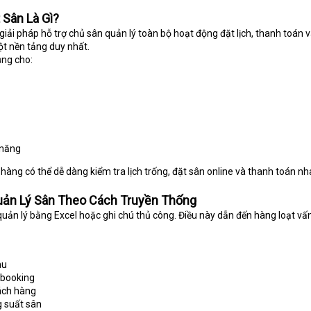
Sân Là Gì?
iải pháp hỗ trợ chủ sân quản lý toàn bộ hoạt động đặt lịch, thanh toán 
t nền tảng duy nhất.
ng cho:
 năng
ng có thể dễ dàng kiểm tra lịch trống, đặt sân online và thanh toán n
uản Lý Sân Theo Cách Truyền Thống
uản lý bằng Excel hoặc ghi chú thủ công. Điều này dẫn đến hàng loạt vấ
hu
 booking
hách hàng
g suất sân