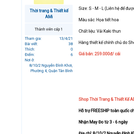
r
Size: S - M - L (Liên hệ để đượ
t
Thời trang & Thiết kế
e
AMi
Màu sắc: Họa tiết hoa
r
Thành viên cấp 1
Chất liệu: Vải Kaki thun
Tham gia
13/4/21
Hàng thiết kế chính chủ do S
Bài viết
38
Thích
0
Giá bán: 259.000đ/ cái
Điểm
6
Nơi ở
8/10/2 Nguyễn Đình Khơi,
Phường 4, Quận Tân Bình
Shop Thời Trang & Thiết Kế A
Hỗ trợ FREESHIP toàn quốc c
Nhận May Đo từ 3 - 6 ngày
Địa chỉ: 8/10/2 Nguyễn Đình Kh