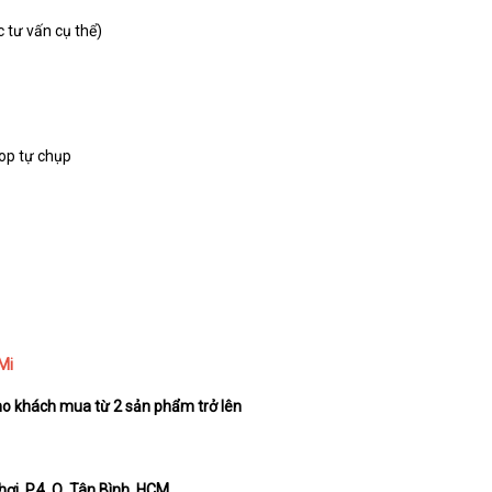
c tư vấn cụ thể)
hop tự chụp
Mi
ho khách mua từ 2 sản phẩm trở lên
ơi, P.4, Q. Tân Bình, HCM