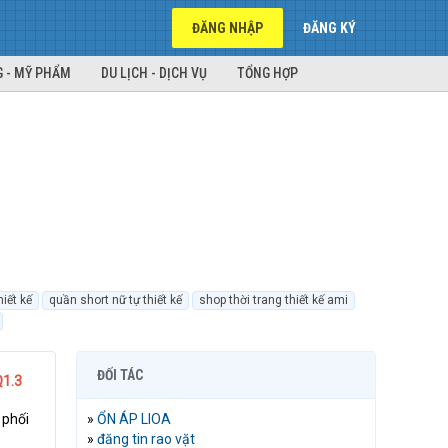
ĐĂNG NHẬP
ĐĂNG KÝ
 - MỸ PHẨM
DU LỊCH - DỊCH VỤ
TỔNG HỢP
hiết kế
quần short nữ tự thiết kế
shop thời trang thiết kế ami
ĐỐI TÁC
Q1.3
 phối
»
ỔN ÁP LIOA
»
đăng tin rao vặt