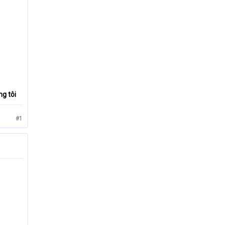
g tôi
#1