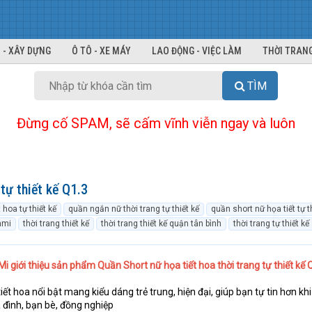
 - XÂY DỰNG
Ô TÔ - XE MÁY
LAO ĐỘNG - VIỆC LÀM
THỜI TRANG
TÌM
Đừng cố SPAM, sẽ cấm vĩnh viễn ngay và luôn
tự thiết kế Q1.3
hoa tự thiết kế
quần ngắn nữ thời trang tự thiết kế
quần short nữ họa tiết tự t
 ami
thời trang thiết kế
thời trang thiết kế quận tân bình
thời trang tự thiết kế
i giới thiệu sản phẩm Quần Short nữ họa tiết hoa thời trang tự thiết kế 
 hoa nổi bật mang kiểu dáng trẻ trung, hiện đại, giúp bạn tự tin hơn khi
a đình, bạn bè, đồng nghiệp