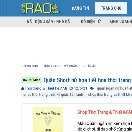
ĐĂNG TIN
TRANG CHỦ
BẤT ĐỘNG SẢN - NHÀ ĐẤT
ĐỒ ĐIỆN TỬ
KINH DOANH
TRANG CHỦ
THỜI TRANG - MỸ PHẨM
QUẦN ÁO
Quần Short nữ họa tiết hoa thời trang 
Hồ Chí Minh
T
N
T
Thời trang & Thiết kế AMi
12/6/21
quần ngắn nữ họa tiết 
h
g
ừ
shop thời trang thiết kế quận tân bình
shop thời trang và thiết kế
r
à
k
e
y
h
a
g
ó
Shop Thời Trang & Thiết Kế AM
d
ử
a
s
i
Mẫu Quần ngắn nữ kèm họa tiết
t
đồ đi chơi, đi dạo phố cùng gi
a