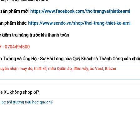
u sản phẩm mới:
https://www.facebook.com/thoitrangvathietkeami
sản phẩm khác:
https://www.sendo.vn/shop/thoi-trang-thiet-ke-ami
iểm tra hàng trước khi thanh toán
97 - 0704494500
n Tưởng và Ủng Hộ - Sự Hài Lòng của Quý Khách là Thành Công của chún
huyên nhận may đo, thiết kế, mẫu Quần áo, đầm váy, áo Vest, Blazer
e XL không shop ơi?
Học phí trường tiểu học quốc tế