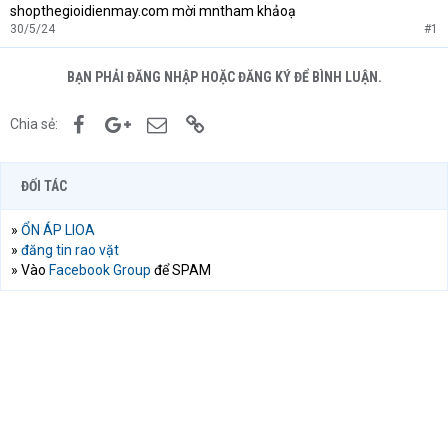
e
shopthegioidienmay.com mời mntham khảoạ
r
30/5/24
#1
BẠN PHẢI ĐĂNG NHẬP HOẶC ĐĂNG KÝ ĐỂ BÌNH LUẬN.
Facebook
Google+
Email
Link
Chia sẻ:
ĐỐI TÁC
»
ỔN ÁP LIOA
»
đăng tin rao vặt
» Vào
Facebook Group
để SPAM