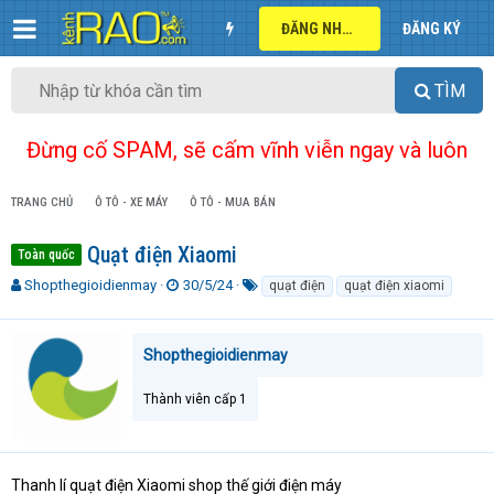
ĐĂNG NHẬP
ĐĂNG KÝ
TÌM
Đừng cố SPAM, sẽ cấm vĩnh viễn ngay và luôn
TRANG CHỦ
Ô TÔ - XE MÁY
Ô TÔ - MUA BÁN
Quạt điện Xiaomi
Toàn quốc
T
N
T
Shopthegioidienmay
30/5/24
quạt điện
quạt điện xiaomi
h
g
ừ
r
à
k
e
y
h
Shopthegioidienmay
a
g
ó
d
ử
a
Thành viên cấp 1
s
i
t
a
r
t
Thanh lí quạt điện Xiaomi shop thế giới điện máy