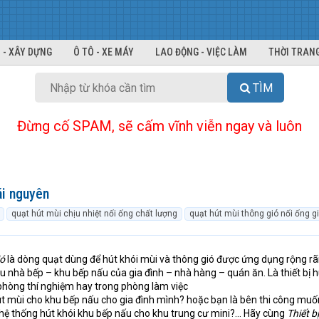
 - XÂY DỰNG
Ô TÔ - XE MÁY
LAO ĐỘNG - VIỆC LÀM
THỜI TRANG
TÌM
Đừng cố SPAM, sẽ cấm vĩnh viễn ngay và luôn
ái nguyên
quạt hút mùi chịu nhiệt nối ống chất lượng
quạt hút mùi thông gió nối ống gi
ió
là dòng quạt dùng để hút khói mùi và thông gió được ứng dụng rộng rã
hu nhà bếp – khu bếp nấu của gia đình – nhà hàng – quán ăn. Là thiết bị h
 phòng thí nghiệm hay trong phòng làm việc
t mùi cho khu bếp nấu cho gia đình mình? hoặc bạn là bên thi công mu
t hệ thống hút khói khu bếp nấu cho khu trung cư mini?… Hãy cùng
Thiết b