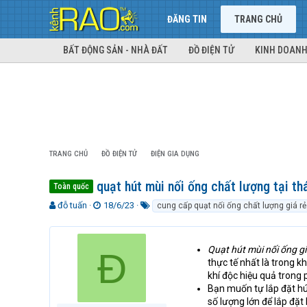
ĐĂNG TIN
TRANG CHỦ
BẤT ĐỘNG SẢN - NHÀ ĐẤT
ĐỒ ĐIỆN TỬ
KINH DOANH
TRANG CHỦ
ĐỒ ĐIỆN TỬ
ĐIỆN GIA DỤNG
quạt hút mùi nối ống chất lượng tại th
Toàn quốc
T
N
T
đỗ tuấn
18/6/23
cung cấp quạt nối ống chất lượng giá rẻ
h
g
ừ
r
à
k
e
y
h
Quạt hút mùi nối ống g
Đ
a
g
ó
thực tế nhất là trong k
d
ử
a
khí độc hiệu quả trong
s
i
Bạn muốn tự lắp đặt hú
t
số lượng lớn để lắp đặ
a