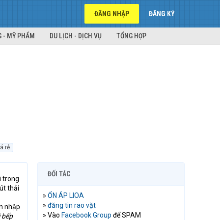
ĐĂNG NHẬP
ĐĂNG KÝ
 - MỸ PHẨM
DU LỊCH - DỊCH VỤ
TỔNG HỢP
á rẻ
ĐỐI TÁC
i trong
út thải
»
ỔN ÁP LIOA
»
đăng tin rao vặt
ốn nhập
» Vào
Facebook Group
để SPAM
ị bếp