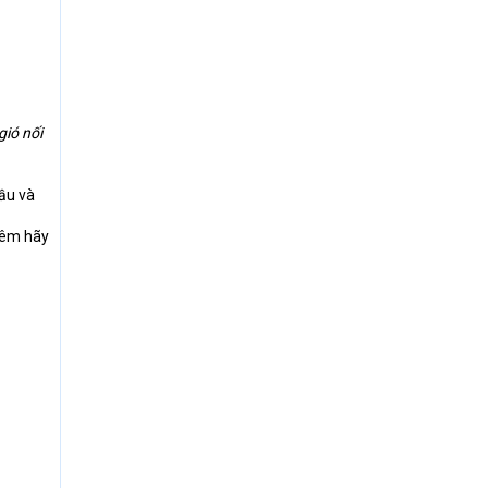
gió nối
cầu và
thêm hãy