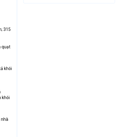
m; 315
h quạt
xả khói
á
h khói
, nhà