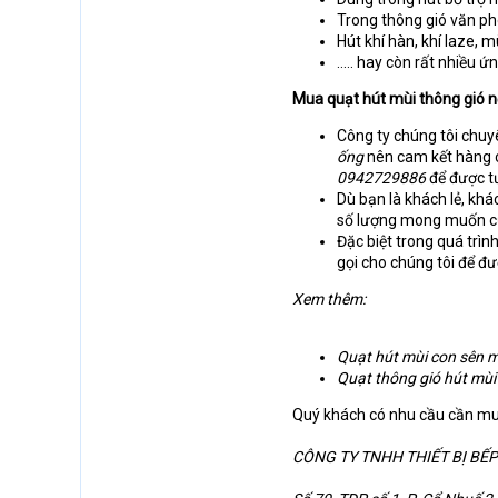
Trong thông gió văn p
Hút khí hàn, khí laze, m
….. hay còn rất nhiều 
Mua quạt hút mùi thông gió nố
Công ty chúng tôi chu
ống
nên cam kết hàng c
0942729886
để được tư
Dù bạn là khách lẻ, kh
số lượng mong muốn c
Đặc biệt trong quá trì
gọi cho chúng tôi để đượ
Xem thêm:
Quạt hút mùi con sên m
Quạt thông gió hút mùi
Quý khách có nhu cầu cần m
CÔNG TY TNHH THIẾT BỊ BẾP