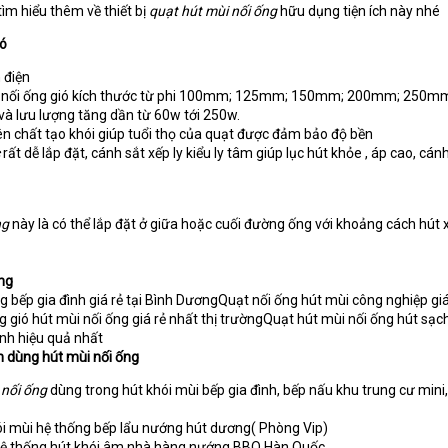
ìm hiểu thêm về thiết bị
quạt hút mùi nối ống
hữu dụng tiện ích này nhé
ió
 điện
h nối ống gió kích thước từ phi 100mm; 125mm; 150mm; 200mm; 250m
à lưu lượng tăng dần từ 60w tới 250w.
 chất tạo khói giúp tuổi thọ của quạt được đảm bảo độ bền
rất dễ lắp đặt, cánh sắt xếp ly kiểu ly tâm giúp lục hút khỏe , áp cao, cán
ng
này là có thể lắp đặt ở giữa hoặc cuối đường ống với khoảng cách hút 
ống
g bếp gia đình giá rẻ tại Bình DươngQuạt nối ống hút mùi công nghiệp gi
gió hút mùi nối ống giá rẻ nhất thị trườngQuạt hút mùi nối ống hút sạc
ình hiệu quả nhất
n dùng hút mùi nối ống
 nối ống
dùng trong hút khói mùi bếp gia đình, bếp nấu khu trung cư mini
i mùi hệ thống bếp lẩu nướng hút dương( Phòng Vip)
 hệ thống hút khói âm nhà hàng nướng BBQ Hàn Quốc