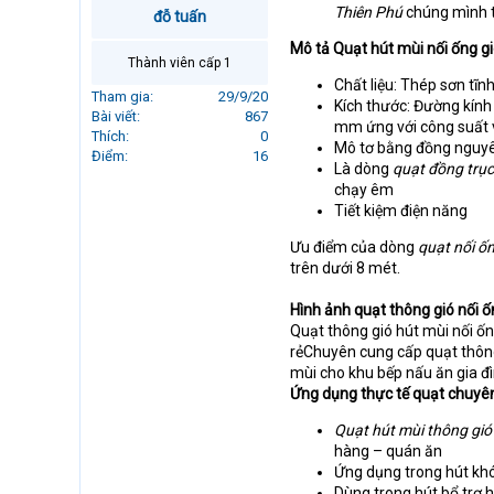
Thiên Phú
chúng mình t
r
đỗ tuấn
t
Mô tả Quạt hút mùi nối ống g
e
Thành viên cấp 1
r
Chất liệu: Thép sơn tĩnh
Tham gia
29/9/20
Kích thước: Đường kín
Bài viết
867
mm ứng với công suất v
Thích
0
Mô tơ bằng đồng nguyên
Điểm
16
Là dòng
quạt đồng trục
chạy êm
Tiết kiệm điện năng
Ưu điểm của dòng
quạt nối ố
trên dưới 8 mét.
Hình ảnh quạt thông gió nối 
Quạt thông gió hút mùi nối ốn
rẻChuyên cung cấp quạt thông 
mùi cho khu bếp nấu ăn gia đ
Ứng dụng thực tế quạt chuyê
Quạt hút mùi thông gió
hàng – quán ăn
Ứng dụng trong hút khó
Dùng trong hút bổ trợ