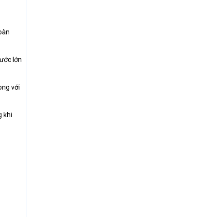
toàn
hước lớn
ong với
 khi