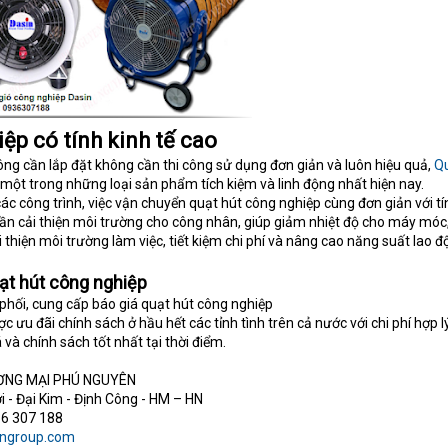
ệp có tính kinh tế cao
g cần lắp đặt không cần thi công sử dụng đơn giản và luôn hiệu quả,
Qu
một trong những loại sản phẩm tích kiệm và linh động nhất hiện nay.
các công trình, việc vận chuyển quạt hút công nghiệp cùng đơn giản với tí
ần cải thiện môi trường cho công nhân, giúp giảm nhiệt độ cho máy móc,
 thiện môi trường làm việc, tiết kiệm chi phí và nâng cao năng suất lao 
uạt hút công nghiệp
phối, cung cấp báo giá quạt hút công nghiệp
ưu đãi chính sách ở hầu hết các tỉnh tình trên cả nước với chi phí hợp lý
 và chính sách tốt nhất tại thời điểm.
ƠNG MẠI PHÚ NGUYÊN
i - Đại Kim - Định Công - HM – HN
36 307 188
ngroup.com