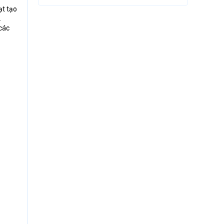
ạt tạo
.
 các