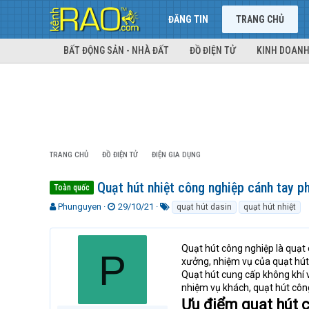
ĐĂNG TIN
TRANG CHỦ
BẤT ĐỘNG SẢN - NHÀ ĐẤT
ĐỒ ĐIỆN TỬ
KINH DOANH
TRANG CHỦ
ĐỒ ĐIỆN TỬ
ĐIỆN GIA DỤNG
Quạt hút nhiệt công nghiệp cánh tay p
Toàn quốc
T
N
T
Phunguyen
29/10/21
quạt hút dasin
quạt hút nhiệt
h
g
ừ
r
à
k
e
y
h
Quạt hút công nghiệp là quạt
P
a
g
ó
xưởng, nhiệm vụ của quạt hút
d
ử
a
Quạt hút cung cấp không khí 
s
i
nhiệm vụ khách, quạt hút công
t
Ưu điểm quạt hút 
a