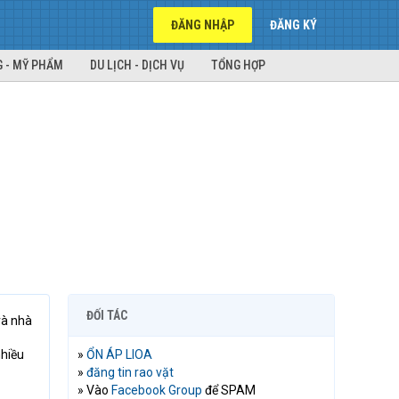
ĐĂNG NHẬP
ĐĂNG KÝ
 - MỸ PHẨM
DU LỊCH - DỊCH VỤ
TỔNG HỢP
ĐỐI TÁC
và nhà
nhiều
»
ỔN ÁP LIOA
»
đăng tin rao vặt
» Vào
Facebook Group
để SPAM