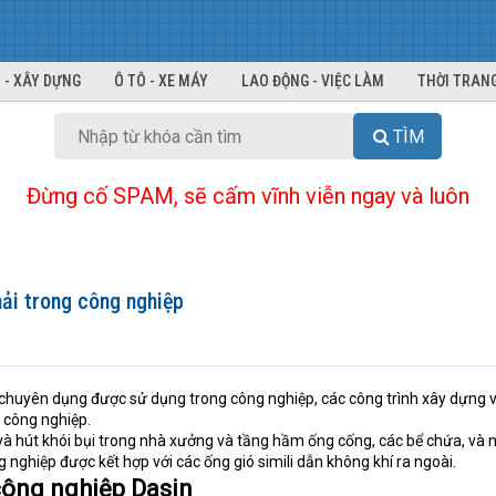
 - XÂY DỰNG
Ô TÔ - XE MÁY
LAO ĐỘNG - VIỆC LÀM
THỜI TRANG
TÌM
Đừng cố SPAM, sẽ cấm vĩnh viễn ngay và luôn
hải trong công nghiệp
 chuyên dụng được sử dụng trong công nghiệp, các công trình xây dựng 
 công nghiệp.
và hút khói bụi trong nhà xưởng và tầng hầm ống cống, các bể chứa, và 
 nghiệp được kết hợp với các ống gió simili dẫn không khí ra ngoài.
công nghiệp Dasin