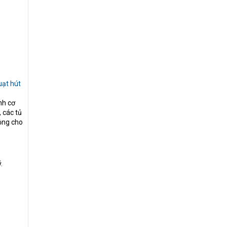
ạt hút
nh cơ
 các tủ
động cho
.