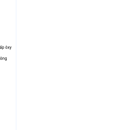
cấp ôxy
công
.