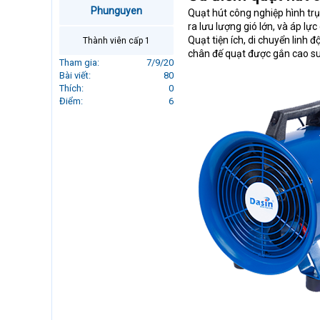
r
Phunguyen
Quạt hút công nghiệp hình trụ 
t
ra lưu lượng gió lớn, và áp lự
e
Quạt tiện ích, di chuyển linh 
Thành viên cấp 1
r
chân đế quạt được gắn cao su
Tham gia
7/9/20
Bài viết
80
Thích
0
Điểm
6