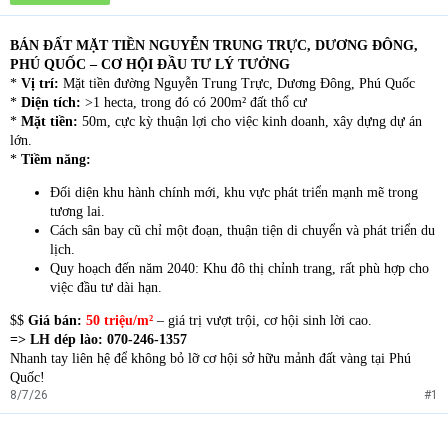
a
r
BÁN ĐẤT MẶT TIỀN NGUYỄN TRUNG TRỰC, DƯƠNG ĐÔNG,
t
e
PHÚ QUỐC – CƠ HỘI ĐẦU TƯ LÝ TƯỞNG
r
*
Vị trí:
Mặt tiền đường Nguyễn Trung Trực, Dương Đông, Phú Quốc
*
Diện tích:
>1 hecta, trong đó có 200m² đất thổ cư
*
Mặt tiền:
50m, cực kỳ thuận lợi cho việc kinh doanh, xây dựng dự án
lớn.
*
Tiềm năng:
Đối diện khu hành chính mới, khu vực phát triển mạnh mẽ trong
tương lai.
Cách sân bay cũ chỉ một đoạn, thuận tiện di chuyển và phát triển du
lịch.
Quy hoạch đến năm 2040: Khu đô thị chỉnh trang, rất phù hợp cho
việc đầu tư dài hạn.
$$
Giá bán:
50 triệu/m²
– giá trị vượt trội, cơ hội sinh lời cao.
=> LH dép lào: 070-246-1357
Nhanh tay liên hệ để không bỏ lỡ cơ hội sở hữu mảnh đất vàng tại Phú
Quốc!
8/7/26
#1