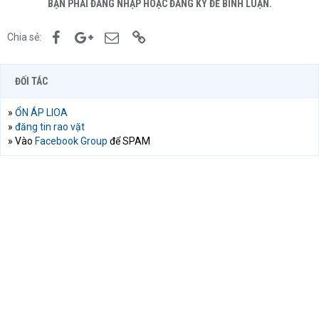
BẠN PHẢI ĐĂNG NHẬP HOẶC ĐĂNG KÝ ĐỂ BÌNH LUẬN.
Facebook
Google+
Email
Link
Chia sẻ:
ĐỐI TÁC
»
ỔN ÁP LIOA
»
đăng tin rao vặt
» Vào
Facebook Group
để SPAM