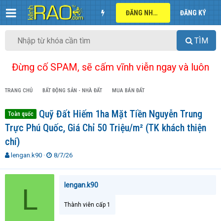
ĐĂNG NHẬP
ĐĂNG KÝ
TÌM
Đừng cố SPAM, sẽ cấm vĩnh viễn ngay và luôn
TRANG CHỦ
BẤT ĐỘNG SẢN - NHÀ ĐẤT
MUA BÁN ĐẤT
Quỹ Đất Hiếm 1ha Mặt Tiền Nguyễn Trung
Toàn quốc
Trực Phú Quốc, Giá Chỉ 50 Triệu/m² (TK khách thiện
chí)
T
N
lengan.k90
8/7/26
h
g
r
à
e
y
lengan.k90
L
a
g
d
ử
Thành viên cấp 1
s
i
t