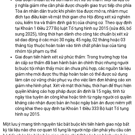
ý nghĩa giảm nhẹ cần phải được chuyển giao trực tiếp cho phía
Tòa án nhân dân trước khi phiên tòa được mở ra, nhằm mục
đích tạo điều kiện về mặt thời gian cho Hội đồng xét xử nghiên
cứu, kiểm tra và thẩm định giá trị của chứng cứ. Theo quy định
tại Khoản 1 Điều 277 Bộ luật Tố tụng hình sự 2015 (sửa đổi, bổ
sung 2025), tổng thời hạn dành cho công tác chuẩn bị xét xử
sẽ dao động ở các mức 30 ngày, 45 ngày, 02 tháng hoặc 03
tháng tùy thuộc hoàn toàn vào tính chất phân loại của từng
nhóm tội phạm cụ thể.
Giai đoạn tiến hành xét xử phúc thẩm: Trong trường hợp tòa
án cấp sơ thẩm đã ban hành bản án chính thức nhưng người
bị buộc tội nhận thấy mức án chưa phù hợp, các nguồn tài liệu
giảm nhẹ mới được thu thập hoàn toàn có thể được sử dụng
làm căn cứ vững chắc phục vụ cho việc làm đơn kháng cáo xin
giảm nhẹ hình phạt. Xét về mặt thời hiệu, thời hạn để thực hiện
quyền kháng cáo hợp pháp được ấn định là 15 ngày, tính từ
ngày tòa tuyên án công khai hoặc tính từ ngày người có quyền
kháng cáo nhận được bản án hoặc ngày bản án được niêm yết
công khai theo quy định tại Khoản 1 Điều 333 Bộ luật Tố tụng
hình sự 2015.
Một lưu ý mang tính nguyên tắc bắt buộc khi tiến hành giao nộp bất
kỳ tài liệu nào cho cơ quan tố tụng là người nộp cần phải yêu cầu cán