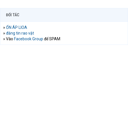
ĐỐI TÁC
»
ỔN ÁP LIOA
»
đăng tin rao vặt
» Vào
Facebook Group
để SPAM