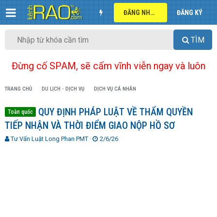
ĐĂNG NHẬP
ĐĂNG KÝ
TÌM
Đừng cố SPAM, sẽ cấm vĩnh viễn ngay và luôn
TRANG CHỦ
DU LỊCH - DỊCH VỤ
DỊCH VỤ CÁ NHÂN
QUY ĐỊNH PHÁP LUẬT VỀ THẨM QUYỀN
Toàn quốc
TIẾP NHẬN VÀ THỜI ĐIỂM GIAO NỘP HỒ SƠ
T
N
Tư Vấn Luật Long Phan PMT
2/6/26
h
g
r
à
e
y
a
g
d
ử
s
i
t
a
r