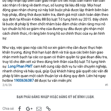
bộ tiếp nhận lập biên bản giao nhận chi tiết hoặc ban hành văn bản
xác nhận rõ ràng về danh mục, số lượng tài liệu đã nộp. Mọi hoạt
động giao nhận chứng cứ này bắt buộc phải được lập thành biên bản
hợp pháp, đồng thời được kiểm tra, đánh giá một cách toàn diện theo
quy định tại Khoản 4 Điều 88 Bộ luật Tố tụng hình sự 2015. Đây chính
là bước đi pháp lý then chốt nhằm bảo đảm chắc chắn rằng mọi nỗ
lực chuẩn bị hồ sơ giảm nhẹ của đương sự đều được ghi nhận một
cách chính thức, rõ ràng bên trong hồ sơ chính thức của vụ án hình
sự.
Như vậy, việc giao nộp các hồ sơ xin giảm nhẹ cần được thực hiện
khẩn trương, đúng thời hạn luật định và trải qua các biên bản giao
nhận minh bạch tại các cơ quan có thẩm quyền từ giai đoạn điều tra,
truy tố cho đến xét xử theo đúng tinh thần của Bộ luật Tố tụng hình
sự.
Long Phan PMT
cam kết cung cấp dịch vụ tư vấn chuyên nghiệp,
nhanh chóng và hiệu quả, giúp Quý khách hàng giải quyết các vấn đề
pháp lý liên quan một cách thuận lợi và đúng quy định. Liên hệ ngay
hotline
1900636387
để được tư vấn miễn phí.
2/6/26
#1
BẠN PHẢI ĐĂNG NHẬP HOẶC ĐĂNG KÝ ĐỂ BÌNH LUẬN.
Facebook
Google+
Email
Link
Chia sẻ: