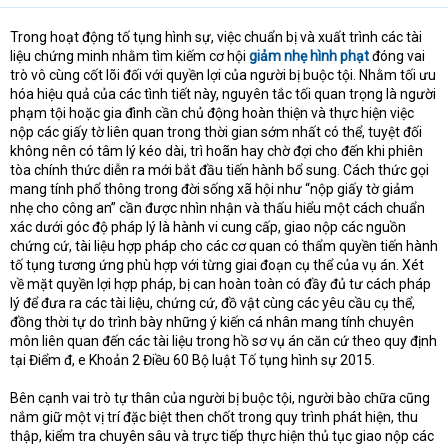
Trong hoạt động tố tụng hình sự, việc chuẩn bị và xuất trình các tài
liệu chứng minh nhằm tìm kiếm cơ hội
giảm nhẹ hình phạt
đóng vai
trò vô cùng cốt lõi đối với quyền lợi của người bị buộc tội. Nhằm tối ưu
hóa hiệu quả của các tình tiết này, nguyên tắc tối quan trọng là người
phạm tội hoặc gia đình cần chủ động hoàn thiện và thực hiện việc
nộp các giấy tờ liên quan trong thời gian sớm nhất có thể, tuyệt đối
không nên có tâm lý kéo dài, trì hoãn hay chờ đợi cho đến khi phiên
tòa chính thức diễn ra mới bắt đầu tiến hành bổ sung. Cách thức gọi
mang tính phổ thông trong đời sống xã hội như “nộp giấy tờ giảm
nhẹ cho công an” cần được nhìn nhận và thấu hiểu một cách chuẩn
xác dưới góc độ pháp lý là hành vi cung cấp, giao nộp các nguồn
chứng cứ, tài liệu hợp pháp cho các cơ quan có thẩm quyền tiến hành
tố tụng tương ứng phù hợp với từng giai đoạn cụ thể của vụ án. Xét
về mặt quyền lợi hợp pháp, bị can hoàn toàn có đầy đủ tư cách pháp
lý để đưa ra các tài liệu, chứng cứ, đồ vật cùng các yêu cầu cụ thể,
đồng thời tự do trình bày những ý kiến cá nhân mang tính chuyên
môn liên quan đến các tài liệu trong hồ sơ vụ án căn cứ theo quy định
tại Điểm đ, e Khoản 2 Điều 60 Bộ luật Tố tụng hình sự 2015.
Bên cạnh vai trò tự thân của người bị buộc tội, người bào chữa cũng
nắm giữ một vị trí đặc biệt then chốt trong quy trình phát hiện, thu
thập, kiểm tra chuyên sâu và trực tiếp thực hiện thủ tục giao nộp các