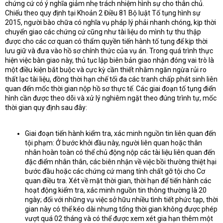
chứng cứ có ý nghĩa giảm nhẹ trách nhiệm hình sự cho thân chủ.
Chiếu theo quy định tại Khoản 2 Điều 81 Bộ luật Tố tụng hình sự
2015, người bào chữa có nghĩa vụ pháp lý phải nhanh chóng, kịp thời
chuyển giao các chứng cứ cũng như tài liệu do mình tự thu thập
được cho các cơ quan có thẩm quyền tiến hành tố tụng để kịp thời
lưu giữ và đưa vào hồ sơ chính thức của vụ án. Trong quá trình thực
hiện việc bàn giao này, thủ tục lập biên bản giao nhận đóng vai trò là
một điều kiện bắt buộc và cực kỳ cần thiết nhằm ngăn ngừa rủi ro
thất lạc tài liệu, đồng thời hạn chế tối đa các tranh chấp phát sinh liên
quan đến mốc thời gian nộp hồ sơ thực tế. Các giai đoạn tố tụng điển
hình cần được theo dõi và xử lý nghiêm ngặt theo đúng trình tự, mốc
thời gian quy định sau đây:
Giai đoạn tiến hành kiểm tra, xác minh nguồn tin liên quan đến
tội phạm: Ở bước khởi đầu này, người liên quan hoặc thân
nhân hoàn toàn có thể chủ động nộp các tài liệu liên quan đến
đặc điểm nhân thân, các biên nhận về việc bồi thường thiệt hại
bước đầu hoặc các chứng cứ mang tính chất gỡ tội cho Cơ
quan điều tra. Xét về mặt thời gian, thời hạn để tiến hành các
hoạt động kiểm tra, xác minh nguồn tin thông thường là 20
ngày; đối với những vụ việc sở hữu nhiều tình tiết phức tạp, thời
gian này có thể kéo dài nhưng tổng thời gian không được phép
vượt quá 02 tháng và có thể được xem xét gia hạn thêm một