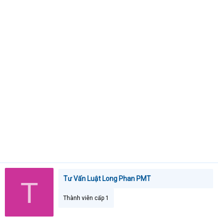
t
e
r
Tư Vấn Luật Long Phan PMT
T
Thành viên cấp 1