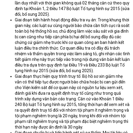
lần duy nhất với thời gian không quá 02 tháng căn cứ theo quy
định tại Khoản 1, 2 Điều 147 Bộ luật Tố tụng hình sự 2015 (sửa
đổi, bổ sung 2025).
Giai đoạn tiến hành hoạt động điều tra vụ án: Trong khung thời
gian này, các luật sư cùng người bào chữa cần tích cực rà soát
toàn bộ hệ thống hồ sơ, chủ động làm việc sâu sát với gia đình
bị can cũng như tiếp cận phía bị hại để bổ sung đầy đủ các
chứng cứ giảm nhẹ trước khi cơ quan công an ban hành kết
luận điều tra chính thức. Cơ quan điều tra có đầy đủ trách
nhiệm và thẩm quyền trong việc làm sáng tỏ, ghi nhận các tình
tiết giảm nhẹ này trực tiếp vào trong nội dung văn bản kết luận
điều tra dựa trên quy định tại Điều 19 và Điều 233 Bộ luật Tố
tụng hình sự 2015 (sửa đổi, bổ sung 2025).
Giai đoạn thực hiện quy trình truy tố: Bộ hồ sơ xin giảm nhẹ
vẫn có thể tiếp tục được người bào chữa hoặc bị can gửi đến
cho Viện kiểm sát để cơ quan này có nguồn tư liệu xem xét,
đánh giá khi đưa ra quyết định truy tố cũng như trong quá
trình xây dựng văn bản cáo trạng. Căn cứ vào Khoản 1 Điều
240 Bộ luật Tố tụng hình sự 2015, tổng thời hạn để xem xét và
ra quyết định truy tố đối với nhóm tội phạm ít nghiêm trọng và
tội phạm nghiêm trọng là 20 ngày, trong khi đối với nhóm tội
phạm rất nghiêm trọng và tội phạm đặc biệt nghiêm trọng thì
thời hạn này được ấn định là 30 ngày.
Giai đoạn chuẩn bị và tiến hành xét xử sơ thẩm: Mọi tài liệu có