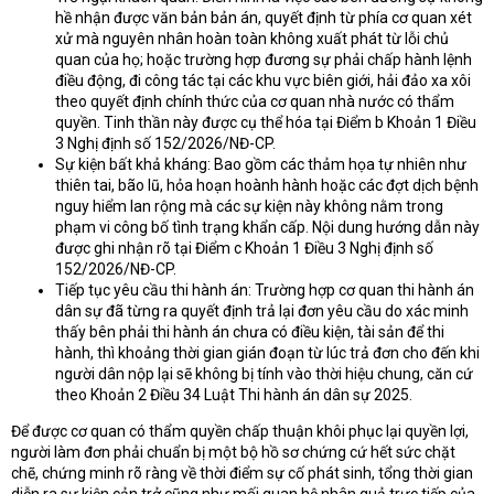
hề nhận được văn bản bản án, quyết định từ phía cơ quan xét
xử mà nguyên nhân hoàn toàn không xuất phát từ lỗi chủ
quan của họ; hoặc trường hợp đương sự phải chấp hành lệnh
điều động, đi công tác tại các khu vực biên giới, hải đảo xa xôi
theo quyết định chính thức của cơ quan nhà nước có thẩm
quyền. Tinh thần này được cụ thể hóa tại Điểm b Khoản 1 Điều
3 Nghị định số 152/2026/NĐ-CP.
Sự kiện bất khả kháng: Bao gồm các thảm họa tự nhiên như
thiên tai, bão lũ, hỏa hoạn hoành hành hoặc các đợt dịch bệnh
nguy hiểm lan rộng mà các sự kiện này không nằm trong
phạm vi công bố tình trạng khẩn cấp. Nội dung hướng dẫn này
được ghi nhận rõ tại Điểm c Khoản 1 Điều 3 Nghị định số
152/2026/NĐ-CP.
Tiếp tục yêu cầu thi hành án: Trường hợp cơ quan thi hành án
dân sự đã từng ra quyết định trả lại đơn yêu cầu do xác minh
thấy bên phải thi hành án chưa có điều kiện, tài sản để thi
hành, thì khoảng thời gian gián đoạn từ lúc trả đơn cho đến khi
người dân nộp lại sẽ không bị tính vào thời hiệu chung, căn cứ
theo Khoản 2 Điều 34 Luật Thi hành án dân sự 2025.
Để được cơ quan có thẩm quyền chấp thuận khôi phục lại quyền lợi,
người làm đơn phải chuẩn bị một bộ hồ sơ chứng cứ hết sức chặt
chẽ, chứng minh rõ ràng về thời điểm sự cố phát sinh, tổng thời gian