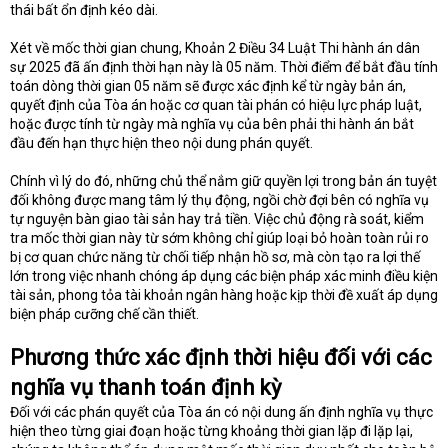
thái bất ổn định kéo dài.
Xét về mốc thời gian chung, Khoản 2 Điều 34 Luật Thi hành án dân
sự 2025 đã ấn định thời hạn này là 05 năm. Thời điểm để bắt đầu tính
toán dòng thời gian 05 năm sẽ được xác định kể từ ngày bản án,
quyết định của Tòa án hoặc cơ quan tài phán có hiệu lực pháp luật,
hoặc được tính từ ngày mà nghĩa vụ của bên phải thi hành án bắt
đầu đến hạn thực hiện theo nội dung phán quyết.
Chính vì lý do đó, những chủ thể nắm giữ quyền lợi trong bản án tuyệt
đối không được mang tâm lý thụ động, ngồi chờ đợi bên có nghĩa vụ
tự nguyện bàn giao tài sản hay trả tiền. Việc chủ động rà soát, kiểm
tra mốc thời gian này từ sớm không chỉ giúp loại bỏ hoàn toàn rủi ro
bị cơ quan chức năng từ chối tiếp nhận hồ sơ, mà còn tạo ra lợi thế
lớn trong việc nhanh chóng áp dụng các biện pháp xác minh điều kiện
tài sản, phong tỏa tài khoản ngân hàng hoặc kịp thời đề xuất áp dụng
biện pháp cưỡng chế cần thiết.
Phương thức xác định thời hiệu đối với các
nghĩa vụ thanh toán định kỳ
Đối với các phán quyết của Tòa án có nội dung ấn định nghĩa vụ thực
hiện theo từng giai đoạn hoặc từng khoảng thời gian lặp đi lặp lại,