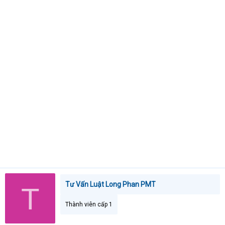
t
e
r
Tư Vấn Luật Long Phan PMT
T
Thành viên cấp 1