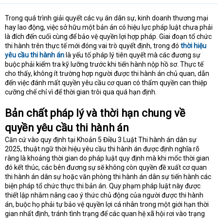
Trong quá trình giải quyết các vụ án dân sự, kinh doanh thương mại
hay lao động, việc sở hữu một bản án có hiệu lực pháp luật chưa phải
là đích đến cuối cùng để bảo vệ quyền lợi hợp pháp. Giai đoạn tổ chức
thi hành trên thực tế mới đóng vai trò quyết định, trong đó
thời hiệu
yêu cầu thi hành án
là yếu tố pháp lý tiên quyết mà các đương sự
buộc phải kiểm tra kỹ lưỡng trước khi tiến hành nộp hồ sơ. Thực tế
cho thấy, không ít trường hợp người được thi hành án chủ quan, dẫn
đến việc đánh mất quyền yêu cầu cơ quan có thẩm quyền can thiệp
cưỡng chế chỉ vì để thời gian trôi qua quá hạn định.
Bản chất pháp lý và thời hạn chung về
quyền yêu cầu thi hành án
Căn cứ vào quy định tại Khoản 5 Điều 3 Luật Thi hành án dân sự
2025, thuật ngữ thời hiệu yêu cầu thi hành án được định nghĩa rõ
ràng là khoảng thời gian do pháp luật quy định mà khi mốc thời gian
đó kết thúc, các bên đương sự sẽ không còn quyền đề xuất cơ quan
thi hành án dân sự hoặc văn phòng thi hành án dân sự tiến hành các
biện pháp tổ chức thực thi bản án. Quy phạm pháp luật này được
thiết lập nhằm nâng cao ý thức chủ động của người được thi hành
án, buộc họ phải tự bảo vệ quyền lợi cá nhân trong một giới hạn thời
gian nhất định, tránh tình trạng để các quan hệ xã hội rơi vào trạng