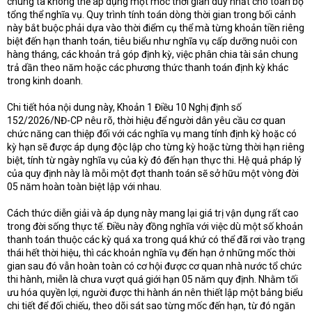
chúng ta không thể áp dụng một mốc thời gian duy nhất cho toàn bộ
tổng thể nghĩa vụ. Quy trình tính toán dòng thời gian trong bối cảnh
này bắt buộc phải dựa vào thời điểm cụ thể mà từng khoản tiền riêng
biệt đến hạn thanh toán, tiêu biểu như nghĩa vụ cấp dưỡng nuôi con
hàng tháng, các khoản trả góp định kỳ, việc phân chia tài sản chung
trả dần theo năm hoặc các phương thức thanh toán định kỳ khác
trong kinh doanh.
Chi tiết hóa nội dung này, Khoản 1 Điều 10 Nghị định số
152/2026/NĐ-CP nêu rõ, thời hiệu để người dân yêu cầu cơ quan
chức năng can thiệp đối với các nghĩa vụ mang tính định kỳ hoặc có
kỳ hạn sẽ được áp dụng độc lập cho từng kỳ hoặc từng thời hạn riêng
biệt, tính từ ngày nghĩa vụ của kỳ đó đến hạn thực thi. Hệ quả pháp lý
của quy định này là mỗi một đợt thanh toán sẽ sở hữu một vòng đời
05 năm hoàn toàn biệt lập với nhau.
Cách thức diễn giải và áp dụng này mang lại giá trị vận dụng rất cao
trong đời sống thực tế. Điều này đồng nghĩa với việc dù một số khoản
thanh toán thuộc các kỳ quá xa trong quá khứ có thể đã rơi vào trạng
thái hết thời hiệu, thì các khoản nghĩa vụ đến hạn ở những mốc thời
gian sau đó vẫn hoàn toàn có cơ hội được cơ quan nhà nước tổ chức
thi hành, miễn là chưa vượt quá giới hạn 05 năm quy định. Nhằm tối
ưu hóa quyền lợi, người được thi hành án nên thiết lập một bảng biểu
chi tiết để đối chiếu, theo dõi sát sao từng mốc đến hạn, từ đó ngăn