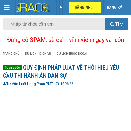
ĐĂNG NHẬP
ĐĂNG KÝ
TÌM
Đừng cố SPAM, sẽ cấm vĩnh viễn ngay và luôn
TRANG CHỦ
DU LỊCH - DỊCH VỤ
DU LỊCH NƯỚC NGOÀI
QUY ĐỊNH PHÁP LUẬT VỀ THỜI HIỆU YÊU
Toàn quốc
CẦU THI HÀNH ÁN DÂN SỰ
T
N
Tư Vấn Luật Long Phan PMT
18/6/26
h
g
r
à
e
y
a
g
d
ử
s
i
t
a
r