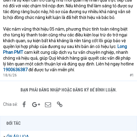
diễn ra sự kiện cản trở cũng như mối quan hệ nhân quả trực tiếp của
nó đối với việc chậm trễ nộp đơn. Nếu không thể làm sáng tỏ được sự
tác động ràng buộc này, hồ sơ của đương sự nhiều khả năng vẫn sẽ
bị hội đồng chức năng kết luận là đã hết thời hiệu và bác bỏ.
Việc nắm vững thời hiệu 05 năm, phương thức tính toán riêng biệt
cho từng kỳ thanh toán cũng như các điều kiện loại trừ do trở ngại
khách quan, sự kiện bất khả kháng là nền tảng cốt lõi giúp bảo vệ
quyền lợi hợp pháp của đương sự sau khi bản án có hiệu lực.
Long
Phan PMT
cam kết cung cấp dịch vụ tư vấn chuyên nghiệp, nhanh
chóng và hiệu quả, giúp Quý khách hàng giải quyết các vấn đề pháp
lý liên quan một cách thuận lợi và đúng quy định. Liên hệ ngay hotline
1900636387
để được tư vấn miễn phí.
18/6/26
#1
BẠN PHẢI ĐĂNG NHẬP HOẶC ĐĂNG KÝ ĐỂ BÌNH LUẬN.
Facebook
Google+
Email
Link
Chia sẻ:
ĐỐI TÁC
»
ỔN ÁP LIOA