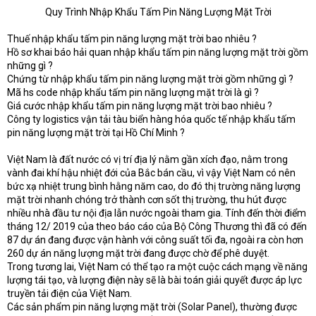
Quy Trình Nhập Khẩu Tấm Pin Năng Lượng Mặt Trời​
t
e
r
Thuế nhập khẩu tấm pin năng lượng mặt trời bao nhiêu ?
Hồ sơ khai báo hải quan nhập khẩu tấm pin năng lượng mặt trời gồm
những gì ?
Chứng từ nhập khẩu tấm pin năng lượng mặt trời gồm những gì ?
Mã hs code nhập khẩu tấm pin năng lượng mặt trời là gì ?
Giá cước nhập khẩu tấm pin năng lượng mặt trời bao nhiêu ?
Công ty logistics vận tải tàu biển hàng hóa quốc tế nhập khẩu tấm
pin năng lượng mặt trời tại Hồ Chí Minh ?
Việt Nam là đất nước có vị trí địa lý nằm gần xích đạo, nằm trong
vành đai khí hậu nhiệt đới của Bắc bán cầu, vì vậy Việt Nam có nên
bức xạ nhiệt trung bình hằng năm cao, do đó thị trường năng lượng
mặt trời nhanh chóng trở thành cơn sốt thị trường, thu hút được
nhiều nhà đầu tư nội địa lẫn nước ngoài tham gia. Tính đến thời điểm
tháng 12/ 2019 của theo báo cáo của Bộ Công Thương thì đã có đến
87 dự án đang được vận hành với công suất tối đa, ngoài ra còn hơn
260 dự án năng lượng mặt trời đang được chờ để phê duyệt.
Trong tương lai, Việt Nam có thể tạo ra một cuộc cách mạng về năng
lượng tái tạo, và lượng điện này sẽ là bài toán giải quyết được áp lực
truyền tải điện của Việt Nam.
Các sản phẩm pin năng lượng mặt trời (Solar Panel), thường được