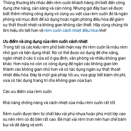
Thông thường khi nhắc đến rèm cuốn khách hàng chỉ biết đến công
dụng che nắng, cản sáng và cản nóng. Nhưng giờ đây bạn sẽ được
biết thêm những công dụng vô cùng ưu việt của rèm cuốn đó là ngăn
phòng với mục đích để sử dụng hoặc ngăn phòng điều hòa để giảm
sự thất thoát nhiệt ra không gian không cần thiết. Hãy cùng chúng tôi
tìm hiểu chi tiết hơn về
rèm cuốn cách nhiệt điều hòa
nhé!
Ưu điểm và ứng dụng của rèm cuốn cách nhiệt
Trong tất cả các kiểu rèm phổ biến hiện nay thì rèm cuốn là mẫu rèm
nhỏ gọn và tiện dụng nhất. Nó có thể được sử dụng để che sáng,
ngăn nhiệt ở các ô cửa sổ ở gia đình, văn phòng và nhiều không gian
khác. Hơn nữa nó còn có công dụng để ngăn các không gian lớn
thành các không gian nhỏ hơn và có tác dụng ngăn sự thất thoát
nhiệt điều hòa. Đây là một giải pháp tối ưu, vừa giúp tiết kiệm chi phí,
vừa có tác dụng trang trí cho không gian của bạn.
Các ưu điểm của rèm cuốn
Khả năng chống nắng và cách nhiệt của mẫu rèm cuốn rất tốt.
Rèm cuốn được làm từ chất liệu vải phủ nhựa hoặc phủ một lớp cao
su nên rèm có độ bền rất cao. Bề mặt vải rèm trơn nên hạn chế bám
bụi và dễ dàng vệ sinh.