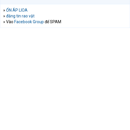
»
ỔN ÁP LIOA
»
đăng tin rao vặt
» Vào
Facebook Group
để SPAM