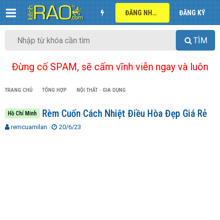
ĐĂNG NHẬP
ĐĂNG KÝ
TÌM
Đừng cố SPAM, sẽ cấm vĩnh viễn ngay và luôn
TRANG CHỦ
TỔNG HỢP
NỘI THẤT - GIA DỤNG
Rèm Cuốn Cách Nhiệt Điều Hòa Đẹp Giá Rẻ
Hồ Chí Minh
T
N
remcuamilan
20/6/23
h
g
r
à
e
y
a
g
d
ử
s
i
t
a
r
t