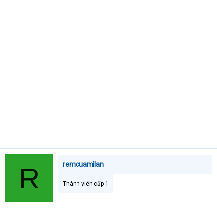
e
r
remcuamilan
R
Thành viên cấp 1