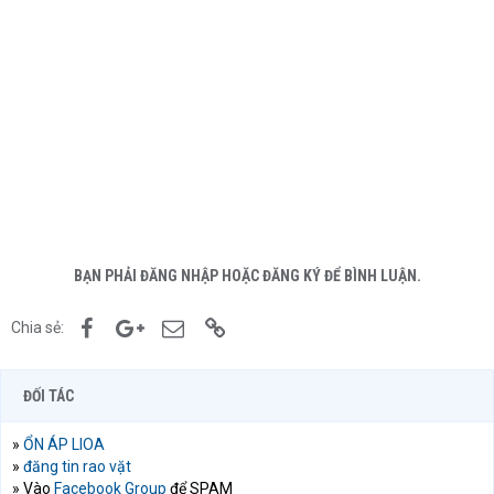
BẠN PHẢI ĐĂNG NHẬP HOẶC ĐĂNG KÝ ĐỂ BÌNH LUẬN.
Facebook
Google+
Email
Link
Chia sẻ:
ĐỐI TÁC
»
ỔN ÁP LIOA
»
đăng tin rao vặt
» Vào
Facebook Group
để SPAM