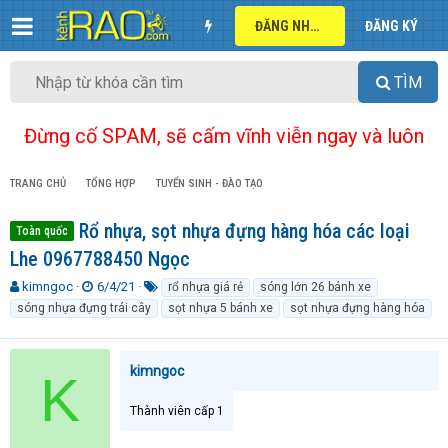
ĐĂNG NHẬP
ĐĂNG KÝ
TÌM
Đừng cố SPAM, sẽ cấm vĩnh viễn ngay và luôn
TRANG CHỦ
TỔNG HỢP
TUYỂN SINH - ĐÀO TẠO
Rổ nhựa, sọt nhựa đựng hàng hóa các loại
Toàn quốc
Lhe 0967788450 Ngọc
T
N
T
kimngoc
6/4/21
rổ nhựa giá rẻ
sóng lớn 26 bánh xe
h
g
ừ
sóng nhựa đựng trái cây
sọt nhựa 5 bánh xe
sọt nhựa đựng hàng hóa
r
à
k
e
y
h
a
g
ó
kimngoc
K
d
ử
a
s
i
t
Thành viên cấp 1
a
r