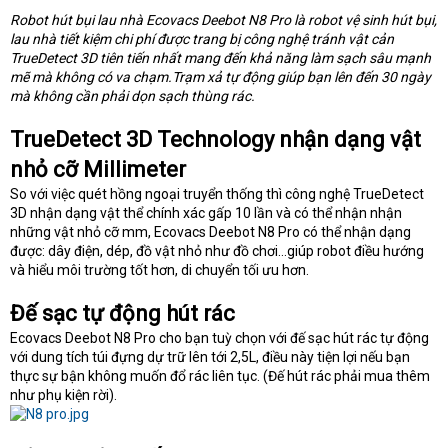
t
Robot hút bụi lau nhà Ecovacs Deebot N8 Pro là robot vệ sinh hút bụi,
e
lau nhà tiết kiệm chi phí được trang bị công nghệ tránh vật cản
r
TrueDetect 3D tiên tiến nhất mang đến khả năng làm sạch sâu mạnh
mẽ mà không có va chạm.Trạm xả tự động giúp bạn lên đến 30 ngày
mà không cần phải dọn sạch thùng rác.
TrueDetect 3D Technology nhận dạng vật
nhỏ cỡ Millimeter
So với việc quét hồng ngoại truyển thống thì công nghệ TrueDetect
3D nhận dạng vật thể chính xác gấp 10 lần và có thể nhận nhận
những vật nhỏ cỡ mm, Ecovacs Deebot N8 Pro có thể nhận dạng
được: dây điện, dép, đồ vật nhỏ như đồ chơi…giúp robot điều hướng
và hiểu môi trường tốt hơn, di chuyển tối ưu hơn.
Đế sạc tự động hút rác
Ecovacs Deebot N8 Pro cho bạn tuỳ chọn với đế sạc hút rác tự động
với dung tích túi đựng dự trữ lên tới 2,5L, điều này tiện lợi nếu bạn
thực sự bận không muốn đổ rác liên tục. (Đế hút rác phải mua thêm
như phụ kiện rời).