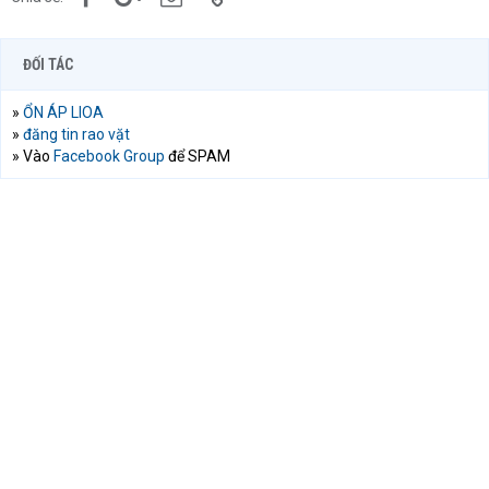
ĐỐI TÁC
»
ỔN ÁP LIOA
»
đăng tin rao vặt
» Vào
Facebook Group
để SPAM