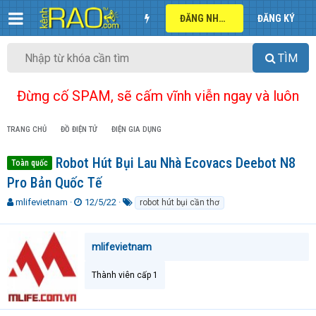
ĐĂNG NHẬP
ĐĂNG KÝ
TÌM
Đừng cố SPAM, sẽ cấm vĩnh viễn ngay và luôn
TRANG CHỦ
ĐỒ ĐIỆN TỬ
ĐIỆN GIA DỤNG
Robot Hút Bụi Lau Nhà Ecovacs Deebot N8
Toàn quốc
Pro Bản Quốc Tế
T
N
T
mlifevietnam
12/5/22
robot hút bụi cần thơ
h
g
ừ
r
à
k
e
y
h
mlifevietnam
a
g
ó
d
ử
a
Thành viên cấp 1
s
i
t
a
r