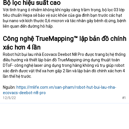
Bộ lọc hiệu suất cao
Với tình trạng ô nhiễm không khí ngày càng trầm trọng, bộ lọc 03 lớp
tiêu chuẩn Hepa sẽ bảo vệ sức khỏe của gia đình bạn trước các hạt
bụi nano với kích thước 0,6 micron và tác nhân gây bênh dị ứng, bệnh
liên quan đến đường hô hấp.
Công nghệ TrueMapping™ lập bản đồ chính
xác hơn 4 lần
Robot hút bụi lau nhà Ecovacs Deebot N8 Pro được trang bị hệ thống
điều hướng và thiết lập bản đồ TrueMapping ứng dụng thuật toán
DToF- công nghệ laser ứng dụng trong hàng không vũ trụ giúp robot
xác định đươc vật thể xa hơn gấp 2 lần và lập bản đò chính xác hơn 4
lần thế hệ trước.
Nguồn:
https://mlife.com.vn/san-pham/robot-hut-bui-lau-nha-
ecovacs-deebot-n8-pro
12/5/22
#1