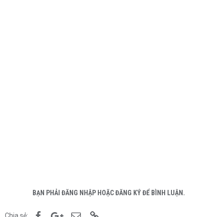
BẠN PHẢI ĐĂNG NHẬP HOẶC ĐĂNG KÝ ĐỂ BÌNH LUẬN.
Facebook
Google+
Email
Link
Chia sẻ: