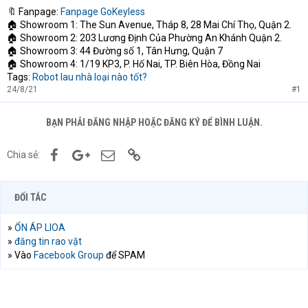
🔖 Fanpage:
Fanpage GoKeyless
t
🏠 Showroom 1: The Sun Avenue, Tháp 8, 28 Mai Chí Thọ, Quận 2.
e
r
🏠 Showroom 2: 203 Lương Định Của Phường An Khánh Quận 2.
🏠 Showroom 3: 44 Đường số 1, Tân Hưng, Quận 7
🏠 Showroom 4: 1/19 KP3, P. Hố Nai, TP. Biên Hòa, Đồng Nai
Tags:
Robot lau nhà loại nào tốt?
24/8/21
#1
BẠN PHẢI ĐĂNG NHẬP HOẶC ĐĂNG KÝ ĐỂ BÌNH LUẬN.
Facebook
Google+
Email
Link
Chia sẻ:
ĐỐI TÁC
»
ỔN ÁP LIOA
»
đăng tin rao vặt
» Vào
Facebook Group
để SPAM