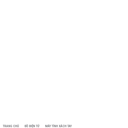
TRANG CHỦ
ĐỒ ĐIỆN TỬ
MÁY TÍNH XÁCH TAY