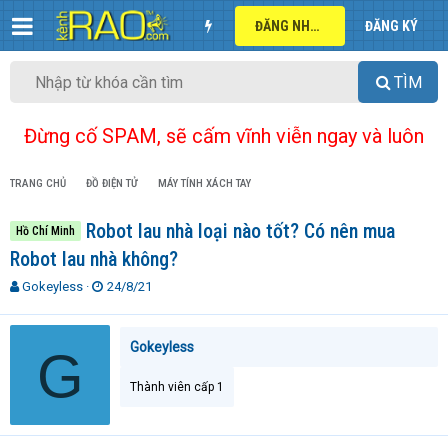
ĐĂNG NHẬP
ĐĂNG KÝ
TÌM
Đừng cố SPAM, sẽ cấm vĩnh viễn ngay và luôn
TRANG CHỦ
ĐỒ ĐIỆN TỬ
MÁY TÍNH XÁCH TAY
Robot lau nhà loại nào tốt? Có nên mua
Hồ Chí Minh
Robot lau nhà không?
T
N
Gokeyless
24/8/21
h
g
r
à
e
y
Gokeyless
G
a
g
d
ử
Thành viên cấp 1
s
i
t
a
r