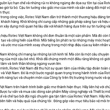
nguồn lực hạn chế và những rủi ro không ngừng đe dọa sự tồn tại của Rot
ao giờ từ bỏ. Cậu tin tưởng vào giấc mơ của mình và sẵn sàng đối mặt v
n thực.
trong công việc, Rotec Việt Nam dần trở thành một thương hiệu đáng tin
khách hàng. Khôi không chỉ cung cấp những giải pháp sáng tạo và hiệu
n xây dựng mối quan hệ lâu dài với khách hàng dựa trên sự tin tưởng v
ệu Rotec Việt Nam không chỉ đơn thuần là một sản phẩm. Mà đó còn 
 tạo và cống hiến của Khôi. Mỗi tiếng ồn phát ra từ những máy móc hoạt
 và ước mơ của mình xoay chung trong một nhịp điệu của sự kiên nhẫn 
am không chỉ mang lại những lợi ích kinh tế. Mà còn là một câu chuyệ
ọng của một cậu bé nhỏ. Khôi đã chứng minh một điều rằng không có giớ
t tâm và tinh thần không ngừng vươn lên.
a mình, Rotec Việt Nam đã thu hút sự quan tâm của nhiều tập đoàn toàn 
 và Việt Nam. Đó là một bước ngoặt quan trọng trong hành trình của Rot
ịnh năng lực và chuyên môn của Công ty trên thị trường trong nước và qu
ệt Nam trên hành trình biến giấc mơ thành hiện thực. Hãy liên hệ với chú
 được tư vấn và mua các dòng sản phẩm Máy công nghiệp và Thiết bị mô
 kế và chế tạo bởi đội ngũ chuyên gia tận tâm của Rotec Việt Nam. Hãy 
iên tiến và hiệu quả của chúng tôi . Đóng góp vào mục tiêu bảo vệ môi t