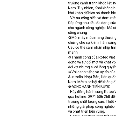
trường cạnh tranh khốc liệt, 
Nam. Tuy nhiên, Khôi không b
khó khăn để biến nó thành hiệ
- Với sự cống hiến và đam mê 
Đáp ứng nhu cầu đa dạng của 
cho ngành công nghiệp. Mà cò
công chung.
♻Mỗi máy móc mang thương hi
chứng cho sự kiên nhẫn, sáng
Cậu có thể cảm nhận nhịp tim
mạnh.
♻Thành công của Rotec Việt N
động về sự đổi mới và khát v
đối với những ai có lòng quyế
♻Với danh tiếng và uy tín củ
Australia, Nhật Bản, Hàn quốc
Nam. Mở ra cơ hội để khẳng đ
☢ĐỒNG HÀNH TIẾN BƯỚC
- Hãy đồng hành cùng Rotec Vi
qua hotline: 0971 506 268 để
trường chất lượng cao. Thiết
những giải pháp công nghiệp t
và phát triển bền vững.