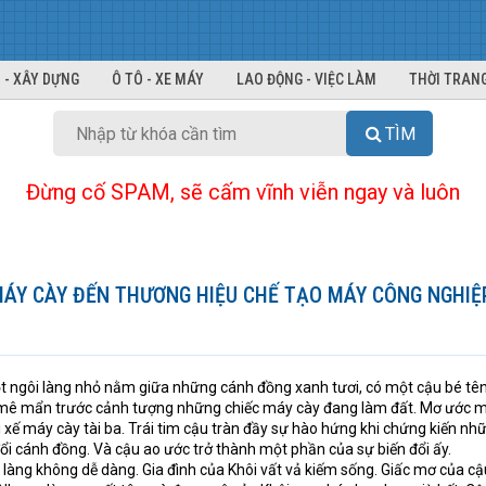
 - XÂY DỰNG
Ô TÔ - XE MÁY
LAO ĐỘNG - VIỆC LÀM
THỜI TRANG
TÌM
Đừng cố SPAM, sẽ cấm vĩnh viễn ngay và luôn
Y CÀY ĐẾN THƯƠNG HIỆU CHẾ TẠO MÁY CÔNG NGHIỆP 
 ngôi làng nhỏ nằm giữa những cánh đồng xanh tươi, có một cậu bé tên
đã mê mẩn trước cảnh tượng những chiếc máy cày đang làm đất. Mơ ước 
 xế máy cày tài ba. Trái tim cậu tràn đầy sự hào hứng khi chứng kiến nh
i cánh đồng. Và cậu ao ước trở thành một phần của sự biến đổi ấy.
 làng không dễ dàng. Gia đình của Khôi vất vả kiếm sống. Giấc mơ của cậ