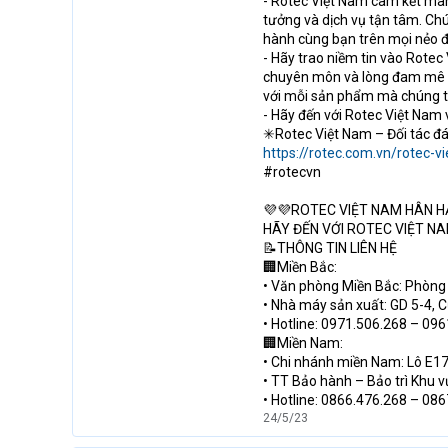
- Rotec Việt Nam cam kết man
tưởng và dịch vụ tận tâm. Ch
hành cùng bạn trên mọi nẻo 
- Hãy trao niềm tin vào Rote
chuyên môn và lòng đam mê kh
với mỗi sản phẩm mà chúng tô
- Hãy đến với Rotec Việt Nam
✳Rotec Việt Nam – Đối tác đ
https://rotec.com.vn/rotec-vi
#rotecvn
💜💜ROTEC VIỆT NAM HÂN H
HÃY ĐẾN VỚI ROTEC VIỆT NA
📝THÔNG TIN LIÊN HỆ
🏢Miền Bắc:
• Văn phòng Miền Bắc: Phòng 
• Nhà máy sản xuất: GD 5-4, 
• Hotline: 0971.506.268 – 09
🏢Miền Nam:
• Chi nhánh miền Nam: Lô E17
• TT Bảo hành – Bảo trì Khu 
• Hotline: 0866.476.268 – 08
24/5/23