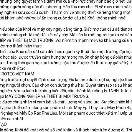
 Nhưng lòng quyết tâm và đam mê của Khôi rực cháy hơn bao giờ hết. C
hững người nông dân địa phương. Hấp thụ mọi chi tiết về máy móc mà h
, nghiên cứu cơ cấu cơ khí. Thậm chí vẽ những thiết kế riêng trong một
tôi khám phá những bí ẩn trong cuộc đời cậu bé Khôi thông minh nhé!
 hiểu biết của Khôi về máy cày ngày càng tăng. Giấc mơ của cậu đã tiến x
mình không chỉ là một tài xế máy cày. Mà còn là một người tạo ra và sá
IỆP và THIẾT BỊ MÔI TRƯỜNG. Với niềm tin mạnh mẽ vào khả năng của 
ước mơ thành hiện thực.
 hiến của Khôi dẫn dắt cậu đến học ngành kỹ thuật tại một trường đại họ
iệc học tập. Được truyền cảm hứng từ mong muốn cháy bỏng để biến nhữ
c. Trong thời gian học tại trường, cậu thu được kiến thức quý giá về kỹ t
t kế và chế tạo.
 ROTEC VIỆT NAM
 đứng trước một quyết định quan trọng. Đó là theo đuổi một sự nghiệp th
g ít người chọn. Cậu chọn con đường thứ hai. Quyết tâm tạo ra sự khác
ghiệp. Với sự kiên trì không biến đổi, cậu thành lập công ty TNHH Rotec 
ế tạo MÁY CÔNG NGHIỆP và THIẾT BỊ MÔI TRƯỜNG.
 được công nhận vì cam kết về chất lượng và sáng tạo. Sự cống hiến kh
ty phát triển năm dòng sản phẩm chính. Máy Ép Thuỷ Lực, Máy Phun Bi
Nghiệp và Máy Ép Rác Phế Liệu. Mỗi sản phẩm được thiết kế tỉ mỉ. Đáp ứ
 bền cao nhất.
TẠO
ễ dàng. Khôi đối mặt với vô số khó khăn và thách thức trên đường đi. Thị