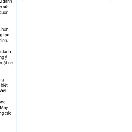
ậu dành
ọ sử
 cuốn
a hơn.
ng tạo
mình.
c danh
ng ý
huật cơ
ông
 biệt
Việt
ông
, Máy
ng các