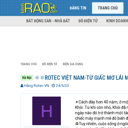
ĐĂNG TIN
TRANG CHỦ
BẤT ĐỘNG SẢN - NHÀ ĐẤT
ĐỒ ĐIỆN TỬ
KINH DOANH
TRANG CHỦ
ĐỒ ĐIỆN TỬ
ĐIỆN GIA DỤNG
⚛⚛ROTEC VIỆT NAM-TỪ GIẤC MƠ LÁI MÁ
Hà Nội
T
N
Hằng Rotec VN
24/5/23
h
g
r
à
e
y
✴Cách đây hơn 40 năm, ở một
H
a
g
Khôi. Từ khi còn nhỏ, Khôi 
d
ử
ngày nào đó trở thành một tài
s
i
chiếc máy mạnh mẽ đó biến đổ
t
♻Tuy nhiên, cuộc sống ở ngôi
a