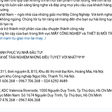
g đến cho quý bạn không chỉ là một sản phẩm chất lượng. Mà còn là sự 
úng tôi luôn sẵn sàng lắng nghe và đáp ứng mọi yêu cầu của khách hàng
đường.
c Việt Nam – ngôi nhà của những giấc mơ Máy Công Nghiệp. Với kinh nghi
ông ngừng. Chúng tôi tự tin rằng sẽ mang đến cho bạn sự hài lòng tuy
i tạo ra.
 và trở thành một phần của câu chuyện thành công này.
áng tin cậy của bạn trong lĩnh vực MÁY CÔNG NGHIỆP và THIẾT BỊ MÔI 
et-nam-tu-giac-mo-lai-may.../
ẠNH PHỤC VỤ NHÀ ĐẦU TƯ!
M ĐỂ TRẢI NGHIỆM NHỮNG ĐIỀU TUYỆT VỜI NHẤT!💜💜
311, Đơn nguyên B, B15, Khu đô thị mới Đại Kim, Hoàng Mai, Hà Nội.
Cụm khu Công nghiệp Ngọc Hồi, Thanh Trì, Hà Nội.
61.606.268 – 0967.706.268 – 024 6292 4689
, KDC Valencia Riverside, 1000 Nguyễn Duy Trinh, Tp Thủ Đức, Hồ Chí Mi
vực Miền Nam: Số 1674 Nguyễn Duy Trinh, Tp Thủ Đức, Hồ Chí Minh.
67.476.268 – 0967.406.268