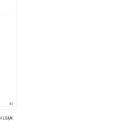
#2
H LUẬN.