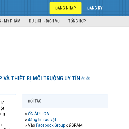
ĐĂNG NHẬP
ĐĂNG KÝ
 - MỸ PHẨM
DU LỊCH - DỊCH VỤ
TỔNG HỢP
VÀ THIẾT BỊ MÔI TRƯỜNG UY TÍN⚛️⚛️
ĐỐI TÁC
 là
một
ững
»
ỔN ÁP LIOA
»
đăng tin rao vặt
u
» Vào
Facebook Group
để SPAM