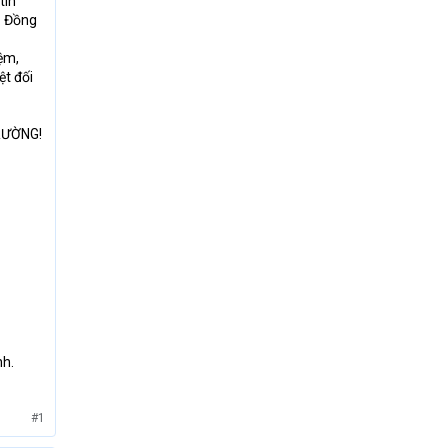
tin
. Đồng
ệm,
ệt đối
TRƯỜNG!
nh.
#1