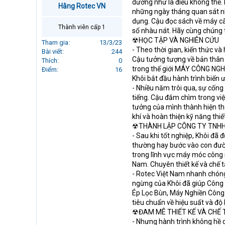
dường như là điều không thể.
Hằng Rotec VN
r
những ngày tháng quan sát n
t
dụng. Cậu đọc sách về máy cày
e
Thành viên cấp 1
sổ nhàu nát. Hãy cùng chúng 
r
☢HỌC TẬP VÀ NGHIÊN CỨU
Tham gia
13/3/23
- Theo thời gian, kiến thức và
Bài viết
244
Cậu tưởng tượng về bản thân 
Thích
0
trong thế giới MÁY CÔNG NGH
Điểm
16
Khôi bắt đầu hành trình biến 
- Nhiều năm trôi qua, sự cống
tiếng. Cậu đắm chìm trong v
tưởng của mình thành hiện thự
khí và hoàn thiện kỹ năng thiế
☢THÀNH LẬP CÔNG TY TNHH
- Sau khi tốt nghiệp, Khôi đã
thường hay bước vào con đườn
trong lĩnh vực máy móc công n
Nam. Chuyên thiết kế và ch
- Rotec Việt Nam nhanh chóng
ngừng của Khôi đã giúp Công 
Ép Lọc Bùn, Máy Nghiền Công 
tiêu chuẩn về hiệu suất và độ
☢ĐAM MÊ THIẾT KẾ VÀ CHẾ 
- Nhưng hành trình không hề d