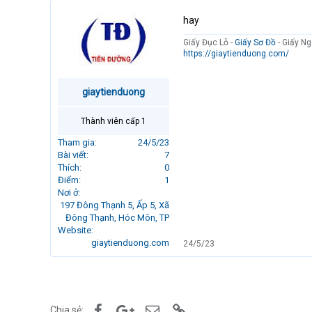
hay
Giấy Đục Lỗ -
Giấy Sơ Đồ
- Giấy Ng
https://giaytienduong.com/
giaytienduong
Thành viên cấp 1
Tham gia
24/5/23
Bài viết
7
Thích
0
Điểm
1
Nơi ở
197 Đông Thạnh 5, Ấp 5, Xã
Đông Thạnh, Hóc Môn, TP
Website
giaytienduong.com
24/5/23
Facebook
Google+
Email
Link
Chia sẻ: