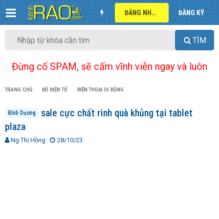
ĐĂNG NHẬP
ĐĂNG KÝ
TÌM
Đừng cố SPAM, sẽ cấm vĩnh viễn ngay và luôn
TRANG CHỦ
ĐỒ ĐIỆN TỬ
ĐIỆN THOẠI DI ĐỘNG
sale cực chất rinh quà khủng tại tablet
Bình Dương
plaza
T
N
Ng Thị Hồng
28/10/23
h
g
r
à
e
y
a
g
d
ử
s
i
t
a
r