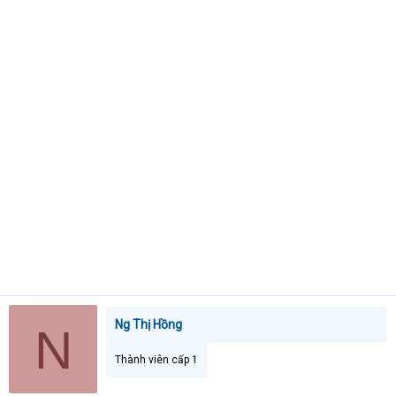
t
e
r
Ng Thị Hồng
N
Thành viên cấp 1