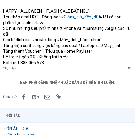
HAPPY HALLOWEEN – FLASH SALE BẤT NGỜ
Thu thập deal HOT - Đồng loạt
#Giảm_giá_đến_40
% tất cả sản
phẩm tại Tablet Plaza
Sở hữu những siêu phầm nhà #iPhone và #Samsung với giá cực ưu
đãi
Giải trí đỉnh cao với các dòng #Máy_tính_bảng xịn xò
Tăng hiệu suất công việc bằng các deal #Laptop và #Máy_tính
Tặng thêm Voucher 1 Triệu qua Home Paylater
Hỗ trợ trả góp 0% - Không trả trước
Hotline: 0888.066.578
28/10/23
#1
BẠN PHẢI ĐĂNG NHẬP HOẶC ĐĂNG KÝ ĐỂ BÌNH LUẬN.
Facebook
Google+
Email
Link
Chia sẻ:
ĐỐI TÁC
»
ỔN ÁP LIOA
»
đăng tin rao vặt