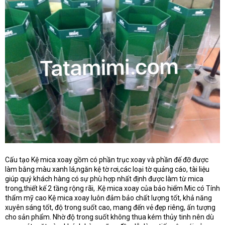
Cấu tạo Kệ mica xoay gồm có phần trục xoay và phần đế đỡ được
làm bằng màu xanh lá,ngăn kệ tờ rơi,các loại tờ quảng cáo, tài liệu
giúp quý khách hàng có sự phù hợp nhất định được làm từ mica
trong,thiết kế 2 tầng rộng rãi, .Kệ mica xoay của bảo hiểm Mic có Tính
thẩm mỹ cao Kệ mica xoay luôn đảm bảo chất lượng tốt, khả năng
xuyên sáng tốt, độ trong suốt cao, mang đến vẻ đẹp riêng, ấn tượng
cho sản phẩm. Nhờ độ trong suốt không thua kém thủy tinh nên dù