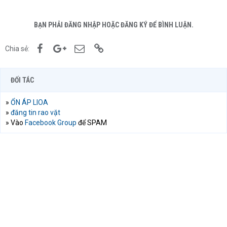
BẠN PHẢI ĐĂNG NHẬP HOẶC ĐĂNG KÝ ĐỂ BÌNH LUẬN.
Facebook
Google+
Email
Link
Chia sẻ:
ĐỐI TÁC
»
ỔN ÁP LIOA
»
đăng tin rao vặt
» Vào
Facebook Group
để SPAM