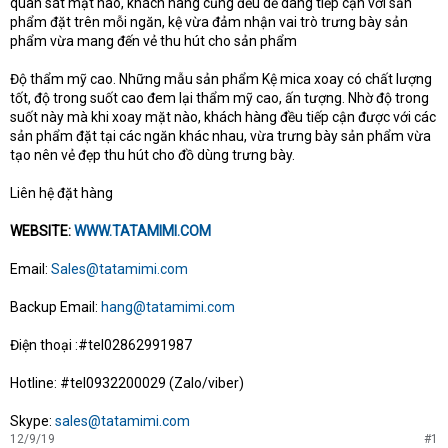
quan sát mặt nào, khách hàng cũng đều dễ dàng tiếp cận với sản
phẩm đặt trên mỗi ngăn, kệ vừa đảm nhận vai trò trưng bày sản
phẩm vừa mang đến vẻ thu hút cho sản phẩm
Độ thẩm mỹ cao. Những mẫu sản phẩm Kệ mica xoay có chất lượng
tốt, độ trong suốt cao đem lại thẩm mỹ cao, ấn tượng. Nhờ độ trong
suốt này mà khi xoay mặt nào, khách hàng đều tiếp cận được với các
sản phẩm đặt tại các ngăn khác nhau, vừa trưng bày sản phẩm vừa
tạo nên vẻ đẹp thu hút cho đồ dùng trưng bày.
Liên hệ đặt hàng
WEBSITE:
WWW.TATAMIMI.COM
Email:
Sales@tatamimi.com
Backup Email:
hang@tatamimi.com
Điện thoại :#tel02862991987
Hotline: #tel0932200029 (Zalo/viber)
Skype:
sales@tatamimi.com
12/9/19
#1