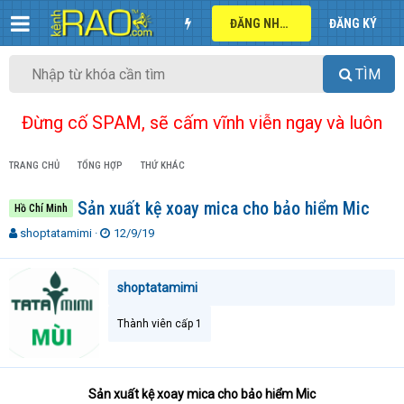
ĐĂNG NHẬP
ĐĂNG KÝ
TÌM
Đừng cố SPAM, sẽ cấm vĩnh viễn ngay và luôn
TRANG CHỦ
TỔNG HỢP
THỨ KHÁC
Sản xuất kệ xoay mica cho bảo hiểm Mic
Hồ Chí Minh
T
N
shoptatamimi
12/9/19
h
g
r
à
e
y
shoptatamimi
a
g
d
ử
Thành viên cấp 1
s
i
t
a
r
Sản xuất kệ xoay mica cho bảo hiểm Mic
t