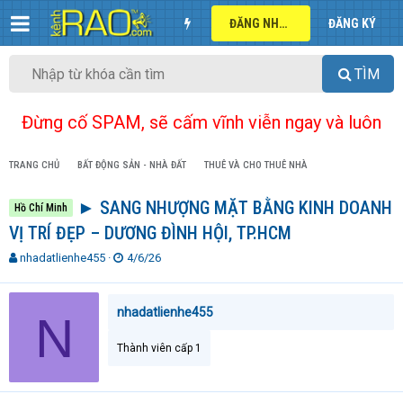
ĐĂNG NHẬP
ĐĂNG KÝ
TÌM
Đừng cố SPAM, sẽ cấm vĩnh viễn ngay và luôn
TRANG CHỦ
BẤT ĐỘNG SẢN - NHÀ ĐẤT
THUÊ VÀ CHO THUÊ NHÀ
► SANG NHƯỢNG MẶT BẰNG KINH DOANH
Hồ Chí Minh
VỊ TRÍ ĐẸP – DƯƠNG ĐÌNH HỘI, TP.HCM
T
N
nhadatlienhe455
4/6/26
h
g
r
à
e
y
nhadatlienhe455
N
a
g
d
ử
Thành viên cấp 1
s
i
t
a
r