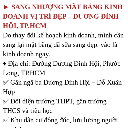
t
► SANG NHƯỢNG MẶT BẰNG KINH
e
DOANH VỊ TRÍ ĐẸP – DƯƠNG ĐÌNH
r
HỘI, TP.HCM
Do thay đổi kế hoạch kinh doanh, mình cần
sang lại mặt bằng đã sửa sang đẹp, vào là
kinh doanh ngay.
♦ Địa chỉ: Đường Dương Đình Hội, Phước
Long, TP.HCM
✅ Gần ngã ba Dương Đình Hội – Đỗ Xuân
Hợp
✅ Đối diện trường THPT, gần trường
THCS và tiểu học
✅ Khu dân cư đông đúc, lưu lượng người