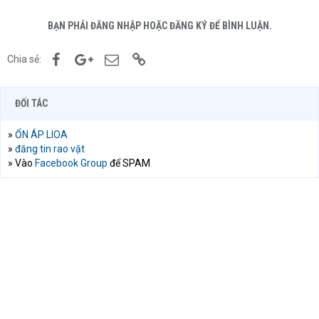
BẠN PHẢI ĐĂNG NHẬP HOẶC ĐĂNG KÝ ĐỂ BÌNH LUẬN.
Facebook
Google+
Email
Link
Chia sẻ:
ĐỐI TÁC
»
ỔN ÁP LIOA
»
đăng tin rao vặt
» Vào
Facebook Group
để SPAM