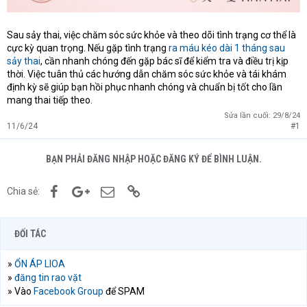
Sau sảy thai, việc chăm sóc sức khỏe và theo dõi tình trạng cơ thể là
cực kỳ quan trọng. Nếu gặp tình trạng
ra máu kéo dài 1 tháng sau
sảy thai
, cần nhanh chóng đến gặp bác sĩ để kiểm tra và điều trị kịp
thời. Việc tuân thủ các hướng dẫn chăm sóc sức khỏe và tái khám
định kỳ sẽ giúp bạn hồi phục nhanh chóng và chuẩn bị tốt cho lần
mang thai tiếp theo.
Sửa lần cuối:
29/8/24
11/6/24
#1
BẠN PHẢI ĐĂNG NHẬP HOẶC ĐĂNG KÝ ĐỂ BÌNH LUẬN.
Facebook
Google+
Email
Link
Chia sẻ:
ĐỐI TÁC
»
ỔN ÁP LIOA
»
đăng tin rao vặt
» Vào
Facebook Group
để SPAM