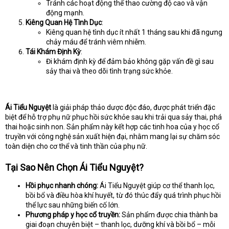
Tránh các hoạt động thể thao cường độ cao và vận
động mạnh.
Kiêng Quan Hệ Tình Dục
:
Kiêng quan hệ tình dục ít nhất 1 tháng sau khi đã ngưng
chảy máu để tránh viêm nhiễm.
Tái Khám Định Kỳ
:
Đi khám định kỳ để đảm bảo không gặp vấn đề gì sau
sảy thai và theo dõi tình trạng sức khỏe.
Ái Tiểu Nguyệt
là giải pháp thảo dược độc đáo, được phát triển đặc
biệt để hỗ trợ phụ nữ phục hồi sức khỏe sau khi trải qua sảy thai, phá
thai hoặc sinh non. Sản phẩm này kết hợp các tinh hoa của y học cổ
truyền với công nghệ sản xuất hiện đại, nhằm mang lại sự chăm sóc
toàn diện cho cơ thể và tinh thần của phụ nữ.
Tại Sao Nên Chọn Ái Tiểu Nguyệt?
Hồi phục nhanh chóng:
Ái Tiểu Nguyệt giúp cơ thể thanh lọc,
bồi bổ và điều hòa khí huyết, từ đó thúc đẩy quá trình phục hồi
thể lực sau những biến cố lớn.
Phương pháp y học cổ truyền:
Sản phẩm được chia thành ba
giai đoạn chuyên biệt – thanh lọc, dưỡng khí và bồi bổ – mỗi