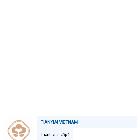
t
e
r
TIANYIAI VIETNAM
Thành viên cấp 1