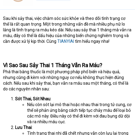
Sau khi sảy thai, việc chăm sóc sức khỏe và theo dõi tình trạng cơ
thể là rất quan trọng. Một trong những vấn đề mà nhiều phụ nữ lo
lắng là tình trạng ra máu kéo dài. Nếu sau sảy thai 1 tháng mà vẫn ra
máu, đây có thể là dấu hiệu của những biến chứng nghiêm trọng và
cần được xử lý kịp thời. Cùng
TIANYIAI
tìm hiểu ngay nha!
Vì Sao Sau Sảy Thai 1 Tháng Vẫn Ra Máu?
Phá thai bằng thuốc là một phương pháp phổ biến và hiệu quả,
nhưng cũng đi kèm với những nguy cơ nếu không thực hiện đúng
cách. Nếu sau khi sảy thai, bạn vẫn ra máu sau một tháng, có thể là
do các nguyên nhân sau:
Sót Thai, Sót Nhau
:
Nếu còn sót lại mô thai hoặc nhau thai trong tử cung, cơ
thể sẽ phản ứng bằng cách tiếp tục chảy máu để loại bỏ
các mô này. Điều này có thể đi kèm với đau bụng dữ dội
và ra nhiều máu cục.
Lưu Thai
:
Tình trạng thai nhi đã chết nhưng vẫn còn lưu lại trong