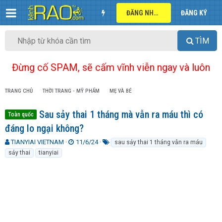
ĐĂNG NHẬP
ĐĂNG KÝ
TÌM
Đừng cố SPAM, sẽ cấm vĩnh viễn ngay và luôn
TRANG CHỦ
THỜI TRANG - MỸ PHẨM
MẸ VÀ BÉ
Sau sảy thai 1 tháng mà vẫn ra máu thì có
Toàn quốc
đáng lo ngại không?
T
N
T
TIANYIAI VIETNAM
11/6/24
sau sảy thai 1 tháng vẫn ra máu
h
g
ừ
sảy thai
tianyiai
r
à
k
e
y
h
a
g
ó
d
ử
a
s
i
t
a
r