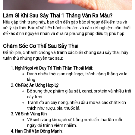
Làm Gì Khi Sau Sảy Thai 1 Tháng Vẫn Ra Máu?
Nếu gặp tình trạng này, bạn cần đến gặp bác sĩ ngay để kiểm tra và
xử lý kịp thời. Bác sĩ sẽ tiến hành siêu âm và các xét nghiệm cần thiết
để xác định nguyên nhân và đưa ra phương pháp điều trị phù hợp.
Chăm Sóc Cơ Thể Sau Sảy Thai
Để hồi phục nhanh chóng và tránh các biến chứng sau sảy thai, hãy
tuân thủ những nguyên tắc sau:
Nghỉ Ngơi và Duy Trì Tinh Thần Thoải Mái
:
Dành nhiều thời gian nghỉ ngơi, tránh căng thẳng và lo
lắng.
Chế Độ Ăn Uống Hợp Lý
:
Bổ sung thực phẩm giàu sắt, canxi, protein và nhiều trái
cây tươi.
Tránh đồ ăn cay nóng, nhiều dầu mỡ và các chất kích
thích như rượu, bia, thuốc lá.
Vệ Sinh Vùng Kín
:
Vệ sinh vùng kín sạch sẽ bằng nước ấm hai lần mỗi
ngày để tránh viêm nhiễm.
Hạn Chế Vận Động Mạnh
: