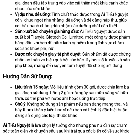
giai đoạn đều tập trung vào việc cải thiện một khía cạnh khác
nhau của sức khỏe.
Vị dịu nhẹ, dễ uống:
Tinh chất thảo dược trong Ái Tiểu Nguyệt
có vị chua ngọt nhẹ nhàng, dễ uống và dễ dàng hấp thu, giúp
cơ thể nhanh chóng đón nhận các dưỡng chất cần thiết.
Sản xuất bởi chuyên gia hàng đầu:
Ái Tiểu Nguyệt được sản
xuất bởi Tianyiai Biotech Co., Limited, một công ty dược phẩm
hàng đầu với hơn 40 năm kinh nghiệm trong lĩnh vực chăm
sóc sức khỏe phụ nữ.
Được các chuyên gia y tế phê duyệt:
Sản phẩm đã được chứng
nhận an toàn và hiệu quả bởi các bác sĩ y học cổ truyền và sản
phụ khoa, mang đến sự yên tâm tuyệt đối cho người dùng.
Hướng Dẫn Sử Dụng:
Liệu trình 15 ngày:
Mỗi liệu trình gồm 30 gói, được chia làm ba
giai đoạn sử dụng. Uống 2 gói mỗi ngày sau bữa sáng và bữa
trưa, có thể pha với nước ấm hoặc uống trực tiếp.
Chú ý:
Không sử dụng sản phẩm nếu bạn đang mang thai, và
hãy tham khảo ý kiến bác sĩ nếu bạn có bệnh lý đặc biệt hoặc
đang sử dụng các loại thuốc khác.
Ái Tiểu Nguyệt
là lựa chọn lý tưởng cho những phụ nữ cần sự chăm
sóc toàn diện và chuyên sâu sau khi trải qua các biến cố về sức khỏe