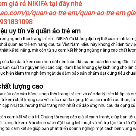
em giá rẻ NIKIFA tại đây nhé
nao.com/p/quan-ao-tre-em/quan-ao-tre-em-gia
 0931831098
ệu uy tín về quần áo trẻ em
ong ngành thời trang trẻ em, NIKIFA đã khẳng định vị thế của mình là m
hối quần áo trẻ em hàng đầu tại Việt Nam. Điều này không chỉ đến từ việ
 thiết kế tài năng, mà còn từ sự cam kết không ngừng nâng cao chất lượ
 của làn da trẻ em còn non nớt nên luôn đặt sự an toàn lên hàng đầu. Tấ
 sản xuất từ nguyên liệu cao cấp, đảm bảo không gây kích ứng cho làn 
thực hiện kiểm tra nghiêm ngặt để đảm bảo sản phẩm đạt đúng tiêu chuẩ
chất lượng cao
hoa của các cửa hàng, shop thời trang trẻ em và các đại lý trên khắp cả nư
 trẻ em chất lượng cao với mẫu mã đa dạng, từ áo sơ mi đến áo thun, từ
ôn cập nhật xu hướng thời trang mới nhất để đáp ứng nhu cầu đa dạng củ
n cam kết về giá trị. Chúng tôi cung cấp giá sỉ cạnh tranh, giúp bạn tối
i trang trẻ em. Với chính sách đặt hàng linh hoạt và hỗ trợ tận tâm từ độ
ng tôi cam kết sẽ giúp bạn phát triển doanh nghiệp một cách bền vững v