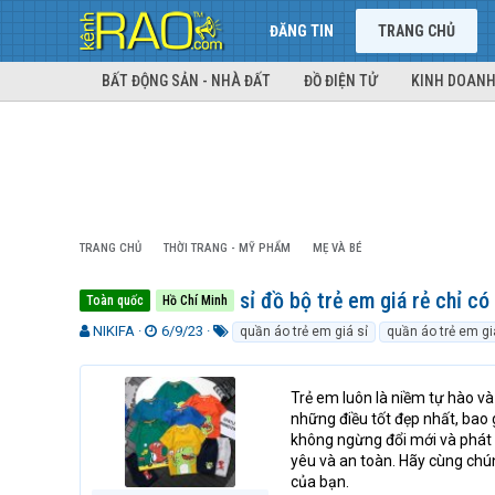
ĐĂNG TIN
TRANG CHỦ
BẤT ĐỘNG SẢN - NHÀ ĐẤT
ĐỒ ĐIỆN TỬ
KINH DOANH
TRANG CHỦ
THỜI TRANG - MỸ PHẨM
MẸ VÀ BÉ
sỉ đồ bộ trẻ em giá rẻ chỉ có
Toàn quốc
Hồ Chí Minh
T
N
T
NIKIFA
6/9/23
quần áo trẻ em giá sỉ
quần áo trẻ em gi
h
g
ừ
r
à
k
e
y
h
Trẻ em luôn là niềm tự hào v
a
g
ó
những điều tốt đẹp nhất, bao
d
ử
a
không ngừng đổi mới và phát 
s
i
yêu và an toàn. Hãy cùng chún
t
của bạn.
a