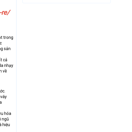
-re/
ột trong
c
ng sản
t cả
da nhạy
n về
ớc.
 váy
a
 ưu hóa
i ngũ
à hiệu