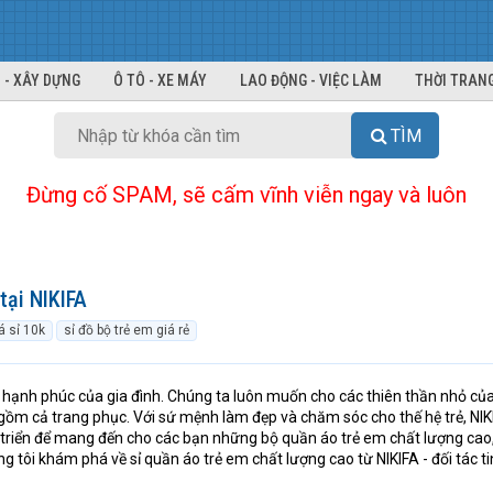
 - XÂY DỰNG
Ô TÔ - XE MÁY
LAO ĐỘNG - VIỆC LÀM
THỜI TRANG
TÌM
Đừng cố SPAM, sẽ cấm vĩnh viễn ngay và luôn
 tại NIKIFA
á sỉ 10k
sỉ đồ bộ trẻ em giá rẻ
à hạnh phúc của gia đình. Chúng ta luôn muốn cho các thiên thần nhỏ củ
 gồm cả trang phục. Với sứ mệnh làm đẹp và chăm sóc cho thế hệ trẻ, NIK
triển để mang đến cho các bạn những bộ quần áo trẻ em chất lượng cao
g tôi khám phá về sỉ quần áo trẻ em chất lượng cao từ NIKIFA - đối tác t