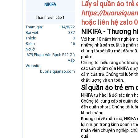
Lấy sỉ quần áo trẻ 
r
NIKIFA
t
https://buonsiqua
e
Thành viên cấp 1
r
hoặc liên hệ zalo
Tham gia
14/8/22
NIKIFA - Thương hi
Bài viết
337
Thích
0
Với hơn 10 năm kinh nghiệm tr
Điểm
16
những nhà sản xuất và phân p
Nơi ở
chúng tôi sở hữu một đội ngũ
679 Phạm Văn Bạch P12 Gò
phẩm.
Vấp
Chúng tôi hiểu rằng sức kháng
Website
các sản phẩm của NIKIFA được
buonsiquanao.com
cảm của trẻ. Chúng tôi luôn 
chất lượng và an toàn.
Sỉ quần áo trẻ em 
NIKIFA tự hào là đối tác tinh 
Chúng tôi cung cấp sỉ quần áo
đến quần short. Chúng tôi lu
khách hàng.
Không chỉ về mẫu mã, NIKIFA cò
lợi nhuận trong kinh doanh thờ
nhân viên chuyên nghiệp, chú
quả.