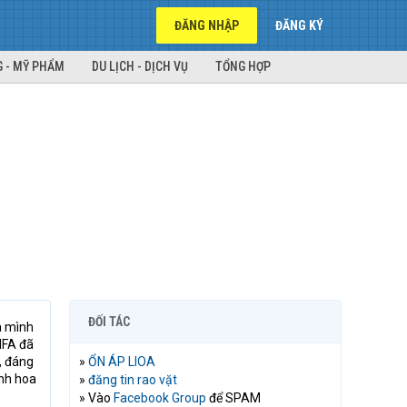
ĐĂNG NHẬP
ĐĂNG KÝ
 - MỸ PHẨM
DU LỊCH - DỊCH VỤ
TỔNG HỢP
ĐỐI TÁC
a mình
IFA đã
, đáng
»
ỔN ÁP LIOA
inh hoa
»
đăng tin rao vặt
» Vào
Facebook Group
để SPAM