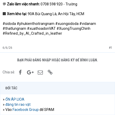
💬
Zalo làm việc nhanh:
0708 598 920 - Trường
🏢
Xem kho tại:
90A Bùi Quang Là, An Hội Tây, HCM
#sidoda #phukienthoitrangnam #xuongsidoda #vidanam
#thatlungnam #xuathoadonVAT #XuongTruongChinh
#Refined_by_AI_Crafted_in_leather
6/6/26
#1
BẠN PHẢI ĐĂNG NHẬP HOẶC ĐĂNG KÝ ĐỂ BÌNH LUẬN.
Facebook
Google+
Email
Link
Chia sẻ:
ĐỐI TÁC
»
ỔN ÁP LIOA
»
đăng tin rao vặt
» Vào
Facebook Group
để SPAM