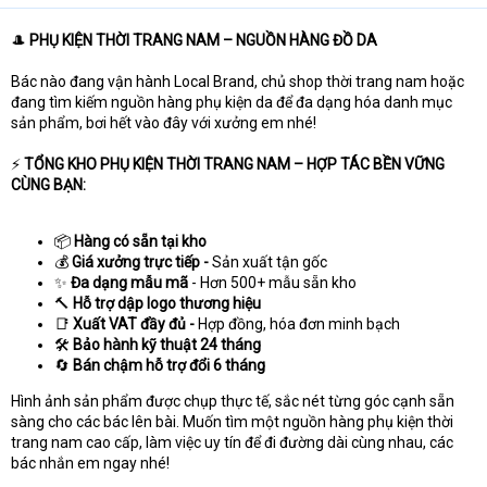
🎩
PHỤ KIỆN THỜI TRANG NAM – NGUỒN HÀNG ĐỒ DA
Bác nào đang vận hành Local Brand, chủ shop thời trang nam hoặc
đang tìm kiếm nguồn hàng phụ kiện da để đa dạng hóa danh mục
sản phẩm, bơi hết vào đây với xưởng em nhé!
⚡
TỔNG KHO PHỤ KIỆN THỜI TRANG NAM – HỢP TÁC BỀN VỮNG
CÙNG BẠN:
📦
Hàng có sẵn tại kho
💰
Giá xưởng trực tiếp -
Sản xuất tận gốc
✨
Đa dạng mẫu mã
- Hơn 500+ mẫu sẵn kho
🔨
Hỗ trợ dập logo thương hiệu
📑
Xuất VAT đầy đủ -
Hợp đồng, hóa đơn minh bạch
🛠️
Bảo hành kỹ thuật 24 tháng
🔄
Bán chậm hỗ trợ đổi 6 tháng
Hình ảnh sản phẩm được chụp thực tế, sắc nét từng góc cạnh sẵn
sàng cho các bác lên bài. Muốn tìm một nguồn hàng phụ kiện thời
trang nam cao cấp, làm việc uy tín để đi đường dài cùng nhau, các
bác nhắn em ngay nhé!