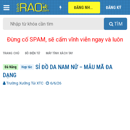
ĐĂNG NHẬP
ĐĂNG KÝ
TÌM
Đừng cố SPAM, sẽ cấm vĩnh viễn ngay và luôn
TRANG CHỦ
ĐỒ ĐIỆN TỬ
MÁY TÍNH XÁCH TAY
SỈ ĐỒ DA NAM NỮ – MẪU MÃ ĐA
Đà Nẵng
Hợp tác
DẠNG
T
N
Trường Xưởng Túi XTC
6/6/26
h
g
r
à
e
y
a
g
d
ử
s
i
t
a
r