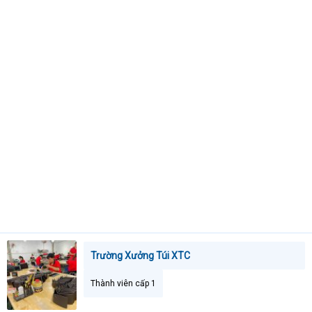
t
e
r
Trường Xưởng Túi XTC
Thành viên cấp 1