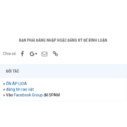
BẠN PHẢI ĐĂNG NHẬP HOẶC ĐĂNG KÝ ĐỂ BÌNH LUẬN.
Facebook
Google+
Email
Link
Chia sẻ:
ĐỐI TÁC
»
ỔN ÁP LIOA
»
đăng tin rao vặt
» Vào
Facebook Group
để SPAM