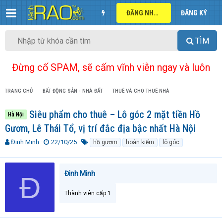
ĐĂNG NHẬP
ĐĂNG KÝ
TÌM
Đừng cố SPAM, sẽ cấm vĩnh viễn ngay và luôn
TRANG CHỦ
BẤT ĐỘNG SẢN - NHÀ ĐẤT
THUÊ VÀ CHO THUÊ NHÀ
Siêu phẩm cho thuê – Lô góc 2 mặt tiền Hồ
Hà Nội
Gươm, Lê Thái Tổ, vị trí đắc địa bậc nhất Hà Nội
T
N
T
Đinh Minh
22/10/25
hồ gươm
hoàn kiếm
lô góc
h
g
ừ
r
à
k
e
y
h
Đinh Minh
Đ
a
g
ó
d
ử
a
Thành viên cấp 1
s
i
t
a
r