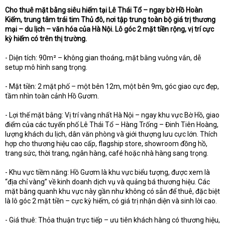
t
Cho thuê mặt bằng siêu hiếm tại Lê Thái Tổ – ngay bờ Hồ Hoàn
e
Kiếm, trung tâm trái tim Thủ đô, nơi tập trung toàn bộ giá trị thương
r
mại – du lịch – văn hóa của Hà Nội. Lô góc 2 mặt tiền rộng, vị trí cực
kỳ hiếm có trên thị trường.
- Diện tích: 90m² – không gian thoáng, mặt bằng vuông vắn, dễ
setup mô hình sang trọng.
- Mặt tiền: 2 mặt phố – một bên 12m, một bên 9m, góc giao cực đẹp,
tầm nhìn toàn cảnh Hồ Gươm.
- Lợi thế mặt bằng: Vị trí vàng nhất Hà Nội – ngay khu vực Bờ Hồ, giao
điểm của các tuyến phố Lê Thái Tổ – Hàng Trống – Đinh Tiên Hoàng,
lượng khách du lịch, dân văn phòng và giới thượng lưu cực lớn. Thích
hợp cho thương hiệu cao cấp, flagship store, showroom đồng hồ,
trang sức, thời trang, ngân hàng, café hoặc nhà hàng sang trọng.
- Khu vực tiềm năng: Hồ Gươm là khu vực biểu tượng, được xem là
“địa chỉ vàng” về kinh doanh dịch vụ và quảng bá thương hiệu. Các
mặt bằng quanh khu vực này gần như không có sẵn để thuê, đặc biệt
là lô góc 2 mặt tiền – cực kỳ hiếm, có giá trị nhận diện và sinh lời cao.
- Giá thuê: Thỏa thuận trực tiếp – ưu tiên khách hàng có thương hiệu,