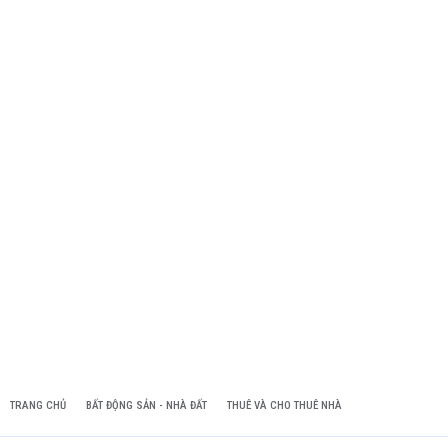
TRANG CHỦ
BẤT ĐỘNG SẢN - NHÀ ĐẤT
THUÊ VÀ CHO THUÊ NHÀ