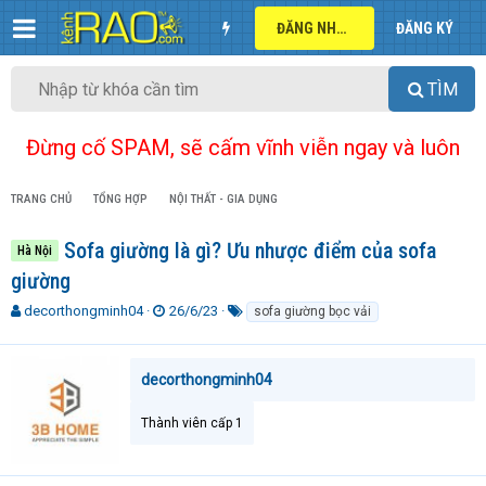
ĐĂNG NHẬP
ĐĂNG KÝ
TÌM
Đừng cố SPAM, sẽ cấm vĩnh viễn ngay và luôn
TRANG CHỦ
TỔNG HỢP
NỘI THẤT - GIA DỤNG
Sofa giường là gì? Ưu nhược điểm của sofa
Hà Nội
giường
T
N
T
decorthongminh04
26/6/23
sofa giường bọc vải
h
g
ừ
r
à
k
e
y
h
decorthongminh04
a
g
ó
d
ử
a
Thành viên cấp 1
s
i
t
a
r