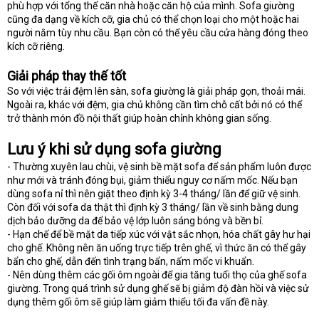
phù hợp với tổng thể căn nhà hoặc căn hộ của mình. Sofa giường
cũng đa dạng về kích cỡ, gia chủ có thể chọn loại cho một hoặc hai
người nằm tùy nhu cầu. Bạn còn có thể yêu cầu cửa hàng đóng theo
kích cỡ riêng.
Giải pháp thay thế tốt
So với việc trải đệm lên sàn, sofa giường là giải pháp gọn, thoải mái.
Ngoài ra, khác với đệm, gia chủ không cần tìm chỗ cất bởi nó có thể
trở thành món đồ nội thất giúp hoàn chỉnh không gian sống.
Lưu ý khi sử dụng sofa giường
- Thường xuyên lau chùi, vệ sinh bề mặt sofa để sản phẩm luôn được
như mới và tránh đóng bụi, giảm thiểu nguy cơ nấm mốc. Nếu bạn
dùng sofa nỉ thì nên giặt theo định kỳ 3-4 tháng/ lần để giữ vệ sinh.
Còn đối với sofa da thật thì định kỳ 3 tháng/ lần về sinh bằng dung
dịch bảo dưỡng da để bảo vệ lớp luôn sáng bóng và bền bỉ.
- Hạn chế để bề mặt da tiếp xúc với vật sắc nhọn, hóa chất gây hư hại
cho ghế. Không nên ăn uống trực tiếp trên ghế, vì thức ăn có thể gây
bẩn cho ghế, dẫn đến tình trạng bẩn, nấm mốc vi khuẩn.
- Nên dùng thêm các gối ôm ngoài để gia tăng tuổi thọ của ghế sofa
giường. Trong quá trình sử dụng ghế sẽ bị giảm độ đàn hồi và việc sử
dụng thêm gối ôm sẽ giúp làm giảm thiểu tối đa vấn đề này.