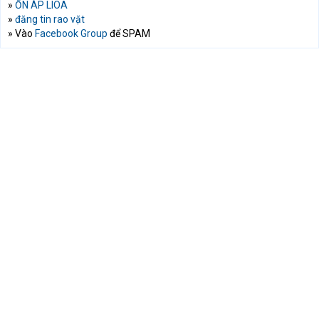
»
ỔN ÁP LIOA
»
đăng tin rao vặt
» Vào
Facebook Group
để SPAM