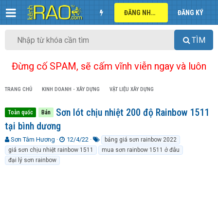
ĐĂNG NHẬP
ĐĂNG KÝ
TÌM
Đừng cố SPAM, sẽ cấm vĩnh viễn ngay và luôn
TRANG CHỦ
KINH DOANH - XÂY DỰNG
VẬT LIỆU XÂY DỰNG
Sơn lót chịu nhiệt 200 độ Rainbow 1511
Toàn quốc
Bán
tại bình dương
T
N
T
Sơn Tâm Hương
12/4/22
bảng giá sơn rainbow 2022
h
g
ừ
giá sơn chịu nhiệt rainbow 1511
mua sơn rainbow 1511 ở đâu
r
à
k
đại lý sơn rainbow
e
y
h
a
g
ó
d
ử
a
s
i
t
a
r