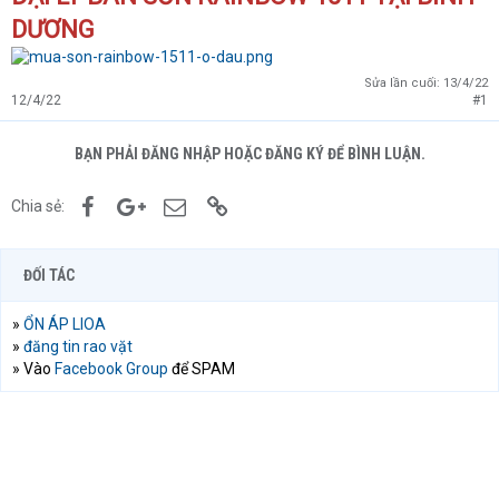
DƯƠNG
Sửa lần cuối:
13/4/22
12/4/22
#1
BẠN PHẢI ĐĂNG NHẬP HOẶC ĐĂNG KÝ ĐỂ BÌNH LUẬN.
Facebook
Google+
Email
Link
Chia sẻ:
ĐỐI TÁC
»
ỔN ÁP LIOA
»
đăng tin rao vặt
» Vào
Facebook Group
để SPAM