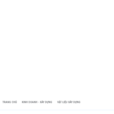
TRANG CHỦ
KINH DOANH - XÂY DỰNG
VẬT LIỆU XÂY DỰNG