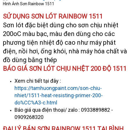
Hình Ảnh Sơn Rainbow 1511
SỬ DỤNG SƠN LÓT RAINBOW 1511
Sơn lót đặc biệt dùng cho sơn chịu nhiệt
200oC màu bạc, màu đen dùng cho các
phương tiện nhiệt độ cao như máy phát
điện, nồi hơi, ống khói, nhà máy hóa chất và
đồ dùng bằng thép
BÁO GIÁ SƠN LÓT CHỊU NHỆT 200 ĐỘ 1511
Xem chi tiết tại đây :
https://tamhuongpaint.com/son-chiu-
nhiet/1511-heat-resisting-primer-200-
do%CC%A3-c.html
Báo giá qua điện thoại/ zalo : 0933889882 -
0909268320
ĐẠI LÝ BÁN SƠN RAINBOW 1511 TẠI BÌNH