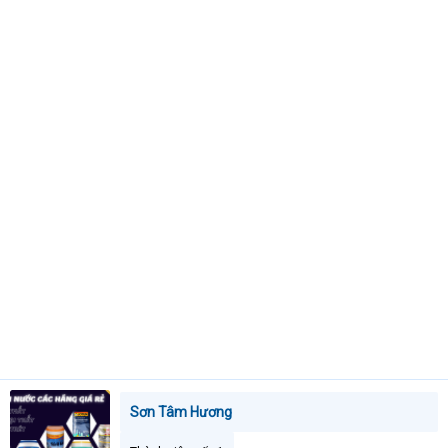
t
e
r
Sơn Tâm Hương