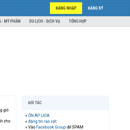
ĐĂNG NHẬP
ĐĂNG KÝ
 - MỸ PHẨM
DU LỊCH - DỊCH VỤ
TỔNG HỢP
ĐỐI TÁC
g gió
»
ỔN ÁP LIOA
nh cho
»
đăng tin rao vặt
» Vào
Facebook Group
để SPAM