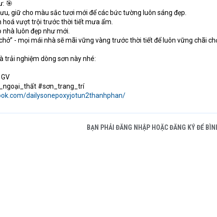
ư: 🎯
 ưu, giữ cho màu sắc tươi mới để các bức tường luôn sáng đẹp.
hoá vượt trội trước thời tiết mưa ẩm.
 nhà luôn đẹp như mới.
hở” - mọi mái nhà sẽ mãi vững vàng trước thời tiết để luôn vững chãi ch
và trải nghiệm dòng sơn này nhé:
, GV
_ngoại_thất #sơn_trang_trí
ook.com/dailysonepoxyjotun2thanhphan/
BẠN PHẢI ĐĂNG NHẬP HOẶC ĐĂNG KÝ ĐỂ BÌN