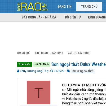
ĐĂNG TIN
TRANG CHỦ
BẤT ĐỘNG SẢN - NHÀ ĐẤT
ĐỒ ĐIỆN TỬ
KINH DOANH
TRANG CHỦ
KINH DOANH - XÂY DỰNG
VẬT LIỆU XÂY DỰNG
Sơn ngoại thất Dulux Weathe
Toàn quốc
Hồ Chí Minh
T
N
T
Thùy Dương Ong Thợ
31/8/23
dulux ngoại thất
h
g
ừ
r
à
k
e
y
h
DULUX WEATHERSHIELD VỮNG
T
a
g
ó
👉 Mỗi ngôi nhà cũng giống nh
d
ử
a
biển đời dẫn lối những thành 
s
i
👀 Hiểu được ý nghĩa đặc biệt
t
hàng triệu ngôi nhà Việt trước
a