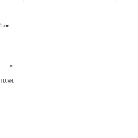
ở che
#1
H LUẬN.