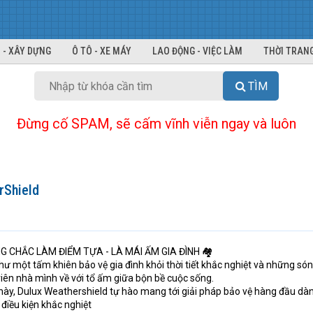
 - XÂY DỰNG
Ô TÔ - XE MÁY
LAO ĐỘNG - VIỆC LÀM
THỜI TRANG
TÌM
Đừng cố SPAM, sẽ cấm vĩnh viễn ngay và luôn
rShield
 CHẮC LÀM ĐIỂM TỰA - LÀ MÁI ẤM GIA ĐÌNH 🏘
ư một tấm khiên bảo vệ gia đình khỏi thời tiết khắc nghiệt và những són
viên nhà mình về với tổ ấm giữa bộn bề cuộc sống.
 này, Dulux Weathershield tự hào mang tới giải pháp bảo vệ hàng đầu dà
 điều kiện khắc nghiệt