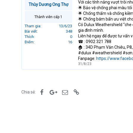
Với các tính năng vượt trôi nh
r
Thùy Dương Ong Thợ
🌟 Bảo vệ chống phai màu tối
t
🌟 Chống thấm và chống kiềm 
e
Thành viên cấp 1
🌟 Chống bám bẩn ưu việt cho
r
Có Dulux Weathershield “che c
Tham gia
13/6/23
gia đình mình.
Bài viết
348
Liên hệ ngay để được tư vấn 
Thích
0
☎ : 0902 321 788
Điểm
16
🏠 : 34D Phạm Văn Chiêu, P8
#dulux #weathershield #sơn
Fanpage:
https://www.faceb
31/8/23
Facebook
Google+
Email
Link
Chia sẻ: