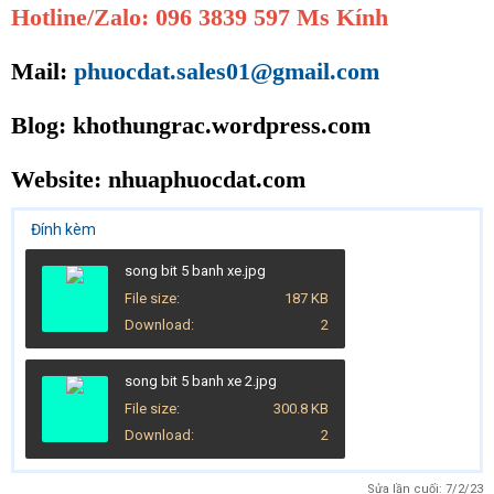
Hotline/Zalo: 096 3839 597 Ms Kính
Mail:
phuocdat.sales01@gmail.com
Blog: khothungrac.wordpress.com
Website:
nhuaphuocdat.com
Đính kèm
song bit 5 banh xe.jpg
File size
187 KB
Download
2
song bit 5 banh xe 2.jpg
File size
300.8 KB
Download
2
Sửa lần cuối:
7/2/23