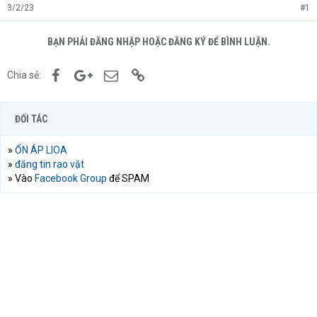
3/2/23
#1
BẠN PHẢI ĐĂNG NHẬP HOẶC ĐĂNG KÝ ĐỂ BÌNH LUẬN.
Facebook
Google+
Email
Link
Chia sẻ:
ĐỐI TÁC
»
ỔN ÁP LIOA
»
đăng tin rao vặt
» Vào
Facebook Group
để SPAM