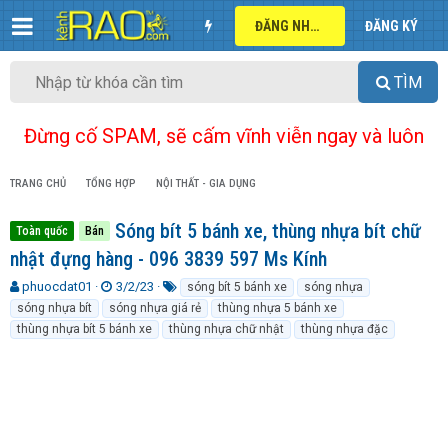
ĐĂNG NHẬP
ĐĂNG KÝ
TÌM
Đừng cố SPAM, sẽ cấm vĩnh viễn ngay và luôn
TRANG CHỦ
TỔNG HỢP
NỘI THẤT - GIA DỤNG
Sóng bít 5 bánh xe, thùng nhựa bít chữ
Toàn quốc
Bán
nhật đựng hàng - 096 3839 597 Ms Kính
T
N
T
phuocdat01
3/2/23
sóng bít 5 bánh xe
sóng nhựa
h
g
ừ
sóng nhựa bít
sóng nhựa giá rẻ
thùng nhựa 5 bánh xe
r
à
k
thùng nhựa bít 5 bánh xe
thùng nhựa chữ nhật
thùng nhựa đặc
e
y
h
a
g
ó
d
ử
a
s
i
t
a
r