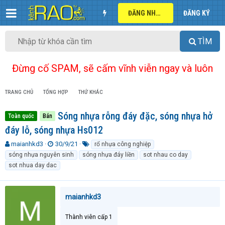
ĐĂNG NHẬP
ĐĂNG KÝ
TÌM
Đừng cố SPAM, sẽ cấm vĩnh viễn ngay và luôn
TRANG CHỦ
TỔNG HỢP
THỨ KHÁC
Sóng nhựa rỗng đáy đặc, sóng nhựa hở
Toàn quốc
Bán
đáy lỗ, sóng nhựa Hs012
T
N
T
maianhkd3
30/9/21
rổ nhựa công nghiệp
h
g
ừ
sóng nhựa nguyên sinh
sóng nhựa đáy liền
sot nhau co day
r
à
k
sot nhua day dac
e
y
h
a
g
ó
d
ử
a
maianhkd3
s
i
t
a
Thành viên cấp 1
r