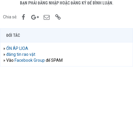
BẠN PHẢI ĐĂNG NHẬP HOẶC ĐĂNG KÝ ĐỂ BÌNH LUẬN.
Facebook
Google+
Email
Link
Chia sẻ:
ĐỐI TÁC
»
ỔN ÁP LIOA
»
đăng tin rao vặt
» Vào
Facebook Group
để SPAM