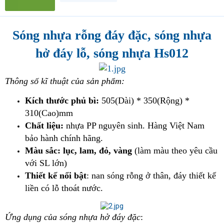
t
e
r
Sóng nhựa rỗng đáy đặc, sóng nhựa
hở đáy lỗ, sóng nhựa Hs012
Thông số kĩ thuật của sản phẩm:
Kích thước phủ bì:
505(Dài) * 350(Rộng) *
310(Cao)mm
Chất liệu:
nhựa PP nguyên sinh. Hàng Việt Nam
bảo hành chính hãng.
Màu sắc: lục, lam, đỏ, vàng
(làm màu theo yêu cầu
với SL lớn)
Thiết kế nổi bật
: nan sóng rỗng ở thân, đáy thiết kế
liền có lỗ thoát nước.
Ứng dụng của sóng nhựa hở đáy đặc
: