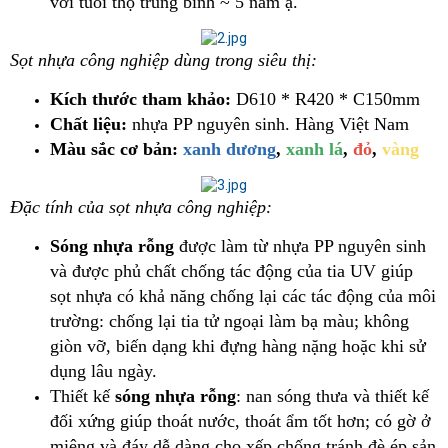
với tuổi thọ trung bình ~ 5 năm ạ.
Sọt nhựa công nghiệp dùng trong siêu thị:
Kích thước tham khảo:
D610 * R420 * C150mm
Chất liệu:
nhựa PP nguyên sinh. Hàng Việt Nam
Màu sắc cơ bản:
xanh dương
,
xanh lá
,
đỏ
,
vàng
Đặc tính của sọt nhựa công nghiệp:
Sóng nhựa rỗng
được làm từ nhựa PP nguyên sinh
và được phủ chất chống tác động của tia UV giúp
sọt nhựa có khả năng chống lại các tác động của môi
trường: chống lại tia tử ngoại làm bạ màu; không
giòn vỡ, biến dạng khi đựng hàng nặng hoặc khi sử
dụng lâu ngày.
Thiết kế
sóng nhựa rỗng
: nan sóng thưa và thiết kế
đối xứng giúp thoát nước, thoát ẩm tốt hơn; có gờ ở
miệng và đáy dễ dàng cho xếp chống tránh đè ép sản