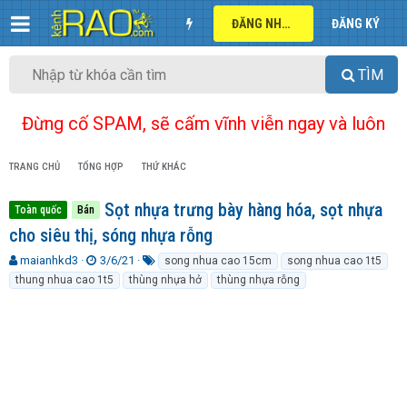
ĐĂNG NHẬP
ĐĂNG KÝ
TÌM
Đừng cố SPAM, sẽ cấm vĩnh viễn ngay và luôn
TRANG CHỦ
TỔNG HỢP
THỨ KHÁC
Sọt nhựa trưng bày hàng hóa, sọt nhựa
Toàn quốc
Bán
cho siêu thị, sóng nhựa rỗng
T
N
T
maianhkd3
3/6/21
song nhua cao 15cm
song nhua cao 1t5
h
g
ừ
thung nhua cao 1t5
thùng nhựa hở
thùng nhựa rỗng
r
à
k
e
y
h
a
g
ó
d
ử
a
s
i
t
a
r