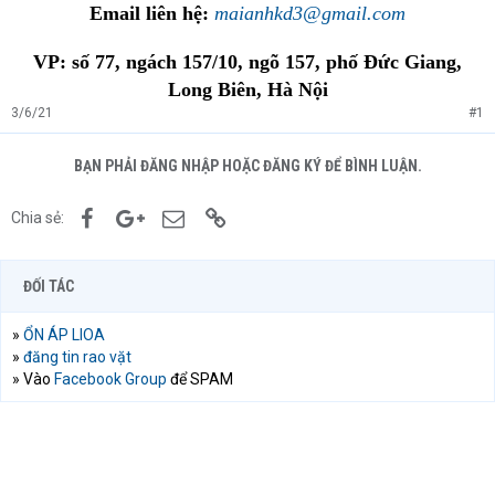
Email liên hệ:
maianhkd3@gmail.com
VP: số 77, ngách 157/10, ngõ 157, phố Đức Giang,
Long Biên, Hà Nội
3/6/21
#1
BẠN PHẢI ĐĂNG NHẬP HOẶC ĐĂNG KÝ ĐỂ BÌNH LUẬN.
Facebook
Google+
Email
Link
Chia sẻ:
ĐỐI TÁC
»
ỔN ÁP LIOA
»
đăng tin rao vặt
» Vào
Facebook Group
để SPAM