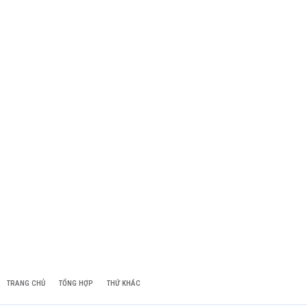
TRANG CHỦ
TỔNG HỢP
THỨ KHÁC