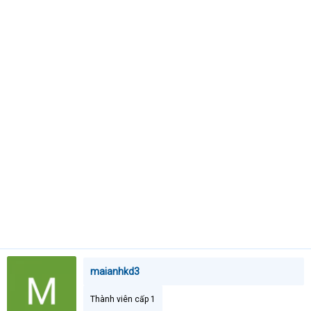
t
e
r
maianhkd3
Thành viên cấp 1