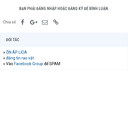
BẠN PHẢI ĐĂNG NHẬP HOẶC ĐĂNG KÝ ĐỂ BÌNH LUẬN.
Facebook
Google+
Email
Link
Chia sẻ:
ĐỐI TÁC
»
ỔN ÁP LIOA
»
đăng tin rao vặt
» Vào
Facebook Group
để SPAM