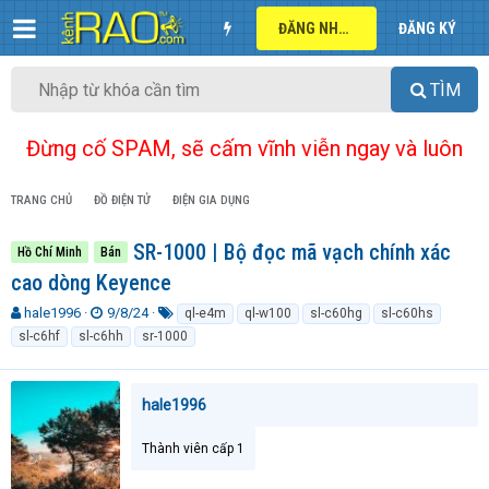
ĐĂNG NHẬP
ĐĂNG KÝ
TÌM
Đừng cố SPAM, sẽ cấm vĩnh viễn ngay và luôn
TRANG CHỦ
ĐỒ ĐIỆN TỬ
ĐIỆN GIA DỤNG
SR-1000 | Bộ đọc mã vạch chính xác
Hồ Chí Minh
Bán
cao dòng Keyence
T
N
T
hale1996
9/8/24
ql-e4m
ql-w100
sl-c60hg
sl-c60hs
h
g
ừ
sl-c6hf
sl-c6hh
sr-1000
r
à
k
e
y
h
a
g
ó
hale1996
d
ử
a
s
i
t
Thành viên cấp 1
a
r