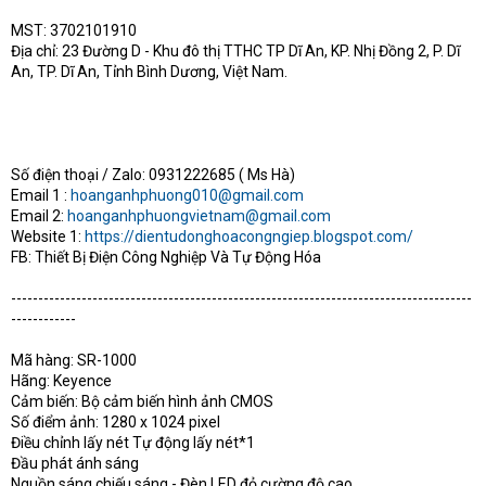
MST: 3702101910
Địa chỉ: 23 Đường D - Khu đô thị TTHC TP Dĩ An, KP. Nhị Đồng 2, P. Dĩ
An, TP. Dĩ An, Tỉnh Bình Dương, Việt Nam.
Số điện thoại / Zalo: 0931222685 ( Ms Hà)
Email 1 :
hoanganhphuong010@gmail.com
Email 2:
hoanganhphuongvietnam@gmail.com
Website 1:
https://dientudonghoacongngiep.blogspot.com/
FB: Thiết Bị Điện Công Nghiệp Và Tự Động Hóa
-------------------------------------------------------------------------------------
------------
Mã hàng: SR-1000
Hãng: Keyence
Cảm biến: Bộ cảm biến hình ảnh CMOS
Số điểm ảnh: 1280 x 1024 pixel
Điều chỉnh lấy nét Tự động lấy nét*1
Đầu phát ánh sáng
Nguồn sáng chiếu sáng - Đèn LED đỏ cường độ cao