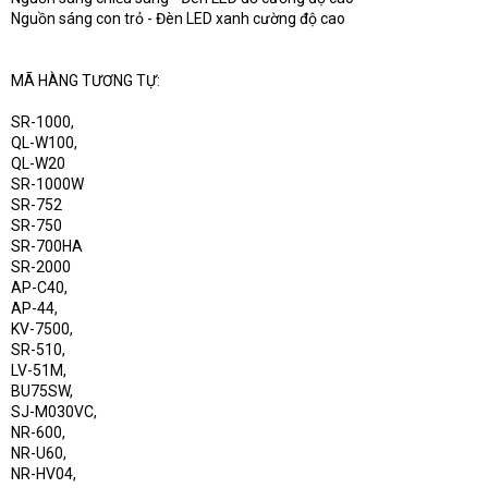
Nguồn sáng con trỏ - Đèn LED xanh cường độ cao
MÃ HÀNG TƯƠNG TỰ:
SR-1000,
QL-W100,
QL-W20
SR-1000W
SR-752
SR-750
SR-700HA
SR-2000
AP-C40,
AP-44,
KV-7500,
SR-510,
LV-51M,
BU75SW,
SJ-M030VC,
NR-600,
NR-U60,
NR-HV04,