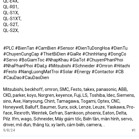
QL-E4X,
QL-R01,
QL-S1X,
QL-S1XT,
QL-S2T,
QL-S2X,
#PLC #BienTan #CamBien #Sensor #DienTuDongHoa #DienTu
#ChuyenCungCap #ThietBiDien #GiaRe #ChinhHang #DongCo
#Servo #BoGiamToc #NhapKhau #GiaTot #ChuyenPhanPhoi
#NhaPhanPhoi #DaiLy #Mitsubishi #Schneider #Omron #Hitachi
#Festo #NangLuongMatTroi #Solar #Energy #Contactor #CB
#CauDao#CauDaoDien
Mitsubishi, beckhoff, omron, SMC, Festo, takex, panasonic, ABB,
CKD, parker, koyo, Norgren, keyence, Fuji, LS, Toshiba, Idec, Siemens,
sino, Axe, Hanyoung, Chint, Tamagawa, Togami, Optex, CNC,
Honeywell, Balluff, Baumer, Sunx, sick, Lenze, Leuze, Yaskawa, Pro-
face, Rexroth, Weintek, Gefran, Samkoon, phoenix, Eaton, Delta,
Pilz. Ifm, wago, Schneider, Máy giảm tốc, Biến tần, màn hình, servo,
driver, mô đun, thắng từ, xy lanh, cảm biến, camera, ..
9/8/24
#1