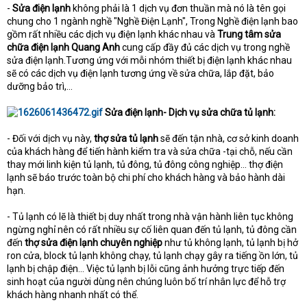
-
Sửa điện lạnh
không phải là 1 dịch vụ đơn thuần mà nó là tên gọi
chung cho 1 ngành nghề "Nghề Điện Lạnh", Trong Nghề điện lạnh bao
gồm rất nhiều các dịch vụ điện lạnh khác nhau và
Trung tâm sửa
chữa điện lạnh Quang Anh
cung cấp đầy đủ các dịch vụ trong nghề
sửa điện lạnh.Tương ứng với mỗi nhóm thiết bị điện lạnh khác nhau
sẽ có các dịch vụ điện lạnh tương ứng về sửa chữa, lắp đặt, bảo
dưỡng bảo trì,...
Sửa điện lạnh- Dịch vụ sửa chữa tủ lạnh:
- Đối với dịch vụ này,
thợ sửa tủ lạnh
sẽ đến tận nhà, cơ sở kinh doanh
của khách hàng để tiến hành kiểm tra và sửa chữa -tại chỗ, nếu cần
thay mới linh kiện tủ lạnh, tủ đông, tủ đông công nghiệp… thợ điện
lạnh sẽ báo trước toàn bộ chi phí cho khách hàng và bảo hành dài
hạn.
- Tủ lạnh có lẽ là thiết bị duy nhất trong nhà vận hành liên tục không
ngừng nghỉ nên có rất nhiều sự cố liên quan đến tủ lạnh, tủ đông cần
đến
thợ sửa điện lạnh chuyên nghiệp
như tủ không lạnh, tủ lạnh bị hở
ron cửa, block tủ lạnh không chạy, tủ lạnh chạy gây ra tiếng ồn lớn, tủ
lạnh bị chập điện… Việc tủ lạnh bị lỗi cũng ảnh hưởng trực tiếp đến
sinh hoạt của người dùng nên chúng luôn bố trí nhân lực để hỗ trợ
khách hàng nhanh nhất có thể.