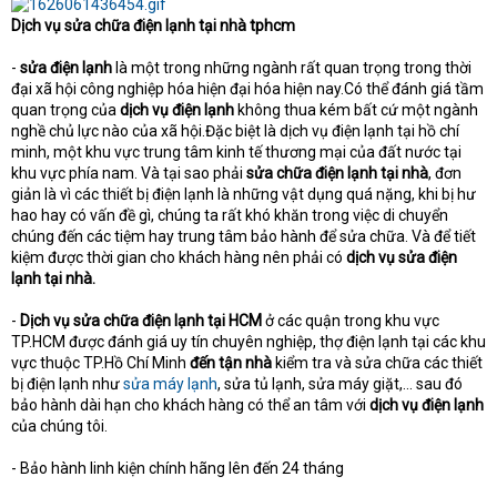
Dịch vụ sửa chữa điện lạnh tại nhà tphcm
-
sửa điện lạnh
là một trong những ngành rất quan trọng trong thời
đại xã hội công nghiệp hóa hiện đại hóa hiện nay.Có thể đánh giá tầm
quan trọng của
dịch vụ điện lạnh
không thua kém bất cứ một ngành
nghề chủ lực nào của xã hội.Đặc biệt là dịch vụ điện lạnh tại hồ chí
minh, một khu vực trung tâm kinh tế thương mại của đất nước tại
khu vực phía nam. Và tại sao phải
sửa chữa điện lạnh tại nhà
, đơn
giản là vì các thiết bị điện lạnh là những vật dụng quá nặng, khi bị hư
hao hay có vấn đề gì, chúng ta rất khó khăn trong việc di chuyển
chúng đến các tiệm hay trung tâm bảo hành để sửa chữa. Và để tiết
kiệm được thời gian cho khách hàng nên phải có
dịch vụ sửa điện
lạnh tại nhà.
-
Dịch vụ sửa chữa điện lạnh tại HCM
ở các quận trong khu vực
TP.HCM được đánh giá uy tín chuyên nghiệp, thợ điện lạnh tại các khu
vực thuộc TP.Hồ Chí Minh
đến tận nhà
kiểm tra và sửa chữa các thiết
bị điện lạnh như
sửa máy lạnh
, sửa tủ lạnh, sửa máy giặt,... sau đó
bảo hành dài hạn cho khách hàng có thể an tâm với
dịch vụ điện lạnh
của chúng tôi.
- Bảo hành linh kiện chính hãng lên đến 24 tháng