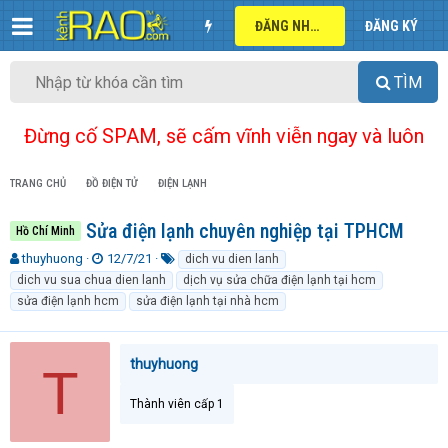
ĐĂNG NHẬP
ĐĂNG KÝ
TÌM
Đừng cố SPAM, sẽ cấm vĩnh viễn ngay và luôn
TRANG CHỦ
ĐỒ ĐIỆN TỬ
ĐIỆN LẠNH
Sửa điện lạnh chuyên nghiệp tại TPHCM
Hồ Chí Minh
T
N
T
thuyhuong
12/7/21
dich vu dien lanh
h
g
ừ
dich vu sua chua dien lanh
dịch vụ sửa chữa điện lạnh tại hcm
r
à
k
sửa điện lạnh hcm
sửa điện lạnh tại nhà hcm
e
y
h
a
g
ó
d
ử
a
thuyhuong
s
i
T
t
a
Thành viên cấp 1
r
t