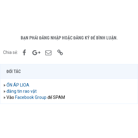
BẠN PHẢI ĐĂNG NHẬP HOẶC ĐĂNG KÝ ĐỂ BÌNH LUẬN.
Facebook
Google+
Email
Link
Chia sẻ:
ĐỐI TÁC
»
ỔN ÁP LIOA
»
đăng tin rao vặt
» Vào
Facebook Group
để SPAM