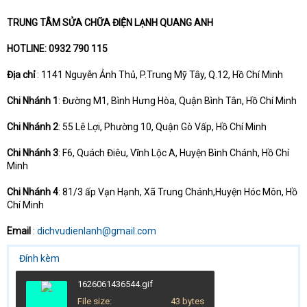
TRUNG TÂM SỬA CHỮA ĐIỆN LẠNH QUANG ANH
HOTLINE: 0932 790 115
Địa chỉ
: 1141 Nguyễn Ảnh Thủ, P.Trung Mỹ Tây, Q.12, Hồ Chí Minh
Chi Nhánh 1
: Đường M1, Bình Hưng Hòa, Quận Bình Tân, Hồ Chí Minh
Chi Nhánh 2
: 55 Lê Lợi, Phường 10, Quận Gò Vấp, Hồ Chí Minh
Chi Nhánh 3
: F6, Quách Điêu, Vĩnh Lộc A, Huyện Bình Chánh, Hồ Chí
Minh
Chi Nhánh 4
: 81/3 ấp Vạn Hạnh, Xã Trung Chánh,Huyện Hóc Môn, Hồ
Chí Minh
Email
:
dichvudienlanh@gmail.com
Đính kèm
1626061436544.gif
File size
43 bytes