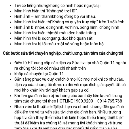
Tivi có tiếng nhưngkhông có hình hoặc ngược lại
Màn hình hiển thị “Khônghỗ trợ HD”.
Hình ảnh – âm thanhkhông đồng bộ với nhau.
Màn hình tivi hiển thị“Không có quyền truy cập” trên 1 số kênh.
Hình ảnh bị nhòe, dừnghình, vỡ hình, bóng hình, chồng hình
Màn hình tivi hiển thịmột màu đen hoặc trắng
Màn hình tivi bị sọcngang, dọc khó quan sát
Màn hình tivi bị tối màu một số vùng hoặc toàn bộ
Các bước sửa tivi chuyên nghiệp, chất lượng, tận tâm của chúng tôi
Điện tử HT cung cấp các dịch vụ Sửa tivi tại nhà Quận 11 ngoài
ra chúng tôi còn có nhiều chi nhánh trên
khắp các huyện tại Quận 11
Sẵn sàng phục vụ quý khách ở mọi lúc mọi nơi khi có nhu cầu,
dịch vụ của chúng tôi được ra đời với mục đích giải quyết tất cả
mọi khó khăn khi tivi quý khách gặp sự cố.
Khi Tivi gia đình bạn bị hư hỏng các bạn hãy liên lạc với trung
tâm của chúng tôi theo HOTLINE 1900.9200 – 0914.765.768
Nhân viên kĩ thuật sẽ đặtlịch hẹn và nhanh chóng đến gia đình
để kiểm tra và tư vấn sửa tivi cho gia đình bạn. Nhiều trường
hợp tivi cần thay thế nhiều linh kiện hoặc thiếu trang thiết bị kĩ
thuật để kiểm tra chúng tôi sẽ mang tivi khách hàng về trung
tâm (sau khi đã viết hóa đơn xác nhận) để kiểm tra và sửa