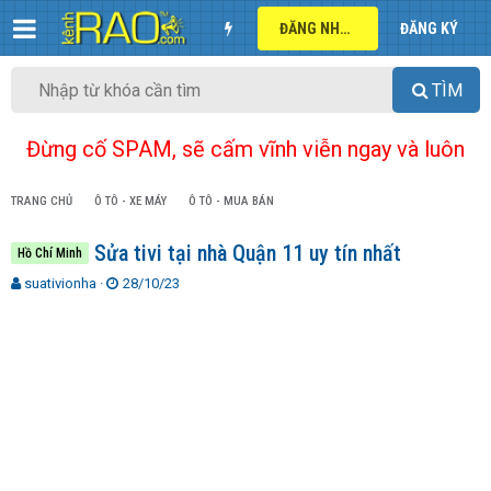
ĐĂNG NHẬP
ĐĂNG KÝ
TÌM
Đừng cố SPAM, sẽ cấm vĩnh viễn ngay và luôn
TRANG CHỦ
Ô TÔ - XE MÁY
Ô TÔ - MUA BÁN
Sửa tivi tại nhà Quận 11 uy tín nhất
Hồ Chí Minh
T
N
suativionha
28/10/23
h
g
r
à
e
y
a
g
d
ử
s
i
t
a
r
t