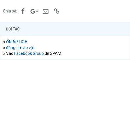
Facebook
Google+
Email
Link
Chia sẻ:
ĐỐI TÁC
»
ỔN ÁP LIOA
»
đăng tin rao vặt
» Vào
Facebook Group
để SPAM