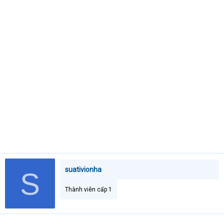
e
r
suativionha
S
Thành viên cấp 1