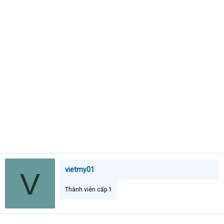
e
r
vietmy01
V
Thành viên cấp 1