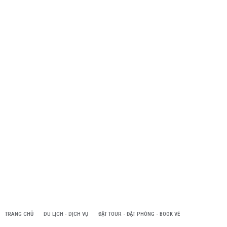
TRANG CHỦ
DU LỊCH - DỊCH VỤ
ĐẶT TOUR - ĐẶT PHÒNG - BOOK VÉ