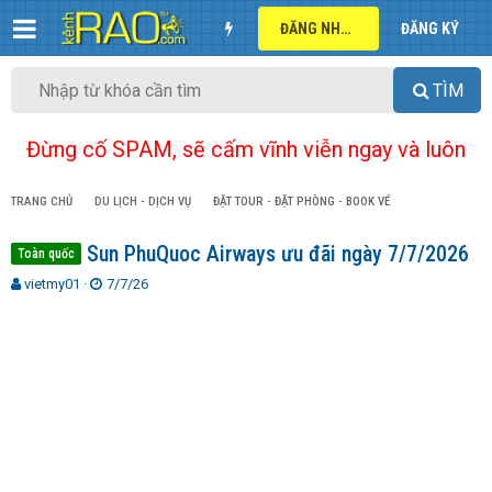
ĐĂNG NHẬP
ĐĂNG KÝ
TÌM
Đừng cố SPAM, sẽ cấm vĩnh viễn ngay và luôn
TRANG CHỦ
DU LỊCH - DỊCH VỤ
ĐẶT TOUR - ĐẶT PHÒNG - BOOK VÉ
Sun PhuQuoc Airways ưu đãi ngày 7/7/2026
Toàn quốc
T
N
vietmy01
7/7/26
h
g
r
à
e
y
a
g
d
ử
s
i
t
a
r
t