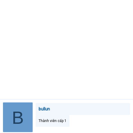
t
e
r
bullun
B
Thành viên cấp 1