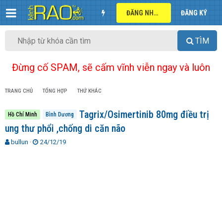
ĐĂNG NHẬP
ĐĂNG KÝ
TÌM
Đừng cố SPAM, sẽ cấm vĩnh viễn ngay và luôn
TRANG CHỦ
TỔNG HỢP
THỨ KHÁC
Tagrix/Osimertinib 80mg điều trị
Hồ Chí Minh
Bình Dương
ung thư phổi ,chống di căn não
T
N
bullun
24/12/19
h
g
r
à
e
y
a
g
d
ử
s
i
t
a
r