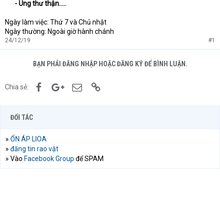
- Ung thư thận…..
Ngày làm việc: Thứ 7 và Chủ nhật
Ngày thường: Ngoài giờ hành chánh
24/12/19
#1
BẠN PHẢI ĐĂNG NHẬP HOẶC ĐĂNG KÝ ĐỂ BÌNH LUẬN.
Facebook
Google+
Email
Link
Chia sẻ:
ĐỐI TÁC
»
ỔN ÁP LIOA
»
đăng tin rao vặt
» Vào
Facebook Group
để SPAM