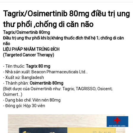
Tagrix/Osimertinib 80mg điều trị ung
thư phổi ,chống di căn não
Tagrix/Osimertinib 80mg
Điều trị ung thư phổi khi bị kháng thuốc đích thế hệ 1; chống di căn
não
LIỆU PHÁP NHẮM TRÚNG ĐÍCH
(Targeted Cancer Therapy)
- Tên thuốc:
Tagrix 80 mg
- Nhà sản xuất: Beacon Pharmaceuticals Ltd...
- Xuất xứ: Bangladesh
- Thành phần:
Osimertinib 80mg
(Biệt dược của Osimertinib như: Tagrix; TAGRISSO; Osicent;
Osimert...)
- Dạng bào chế: Viên nén 80mg
- Đóng gói: Hộp 30 viên