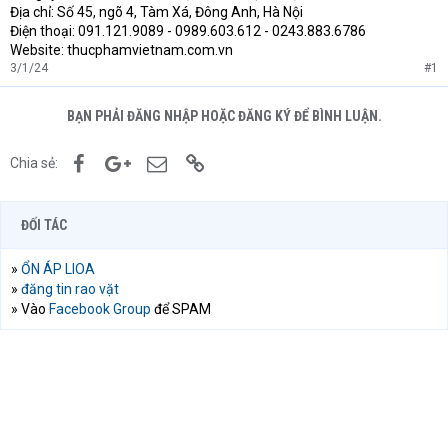
Địa chỉ: Số 45, ngõ 4, Tàm Xá, Đông Anh, Hà Nội
Điện thoại: 091.121.9089 - 0989.603.612 - 0243.883.6786
Website: thucphamvietnam.com.vn
3/1/24
#1
BẠN PHẢI ĐĂNG NHẬP HOẶC ĐĂNG KÝ ĐỂ BÌNH LUẬN.
Facebook
Google+
Email
Link
Chia sẻ:
ĐỐI TÁC
»
ỔN ÁP LIOA
»
đăng tin rao vặt
» Vào
Facebook Group
để SPAM