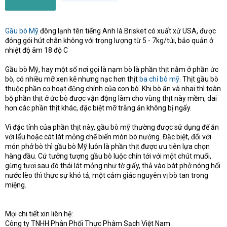
Gầu bò Mỹ
đông lạnh tên tiếng Anh là Brisket có xuất xứ USA, được
đóng gói hút chân không với trọng lượng từ 5 - 7kg/túi, bảo quản ở
nhiệt độ âm 18 độ C
Gầu bò Mỹ, hay một số nơi gọi là nạm bò là phần thịt nằm ở phần ức
bò, có nhiều mỡ xen kẽ nhưng nạc hơn thịt
ba chỉ bò mỹ
. Thịt gầu bò
thuộc phần cơ hoạt động chính của con bò. Khi bò ăn và nhai thì toàn
bộ phần thịt ở ức bò được vận động làm cho vùng thịt này mềm, dai
hơn các phần thịt khác, đặc biệt mỡ trắng ăn không bị ngấy.
Vì đặc tính của phần thịt này, gầu bò mỹ thường được sử dụng để ăn
với lẩu hoặc cát lát mỏng chế biến mòn bò nướng. Đặc biệt, đối với
món phở bò thì gầu bò Mỹ luôn là phần thịt được ưu tiên lựa chọn
hàng đầu. Cứ tưởng tượng gầu bò luộc chín tới với một chút muối,
gừng tươi sau đó thái lát mỏng như tờ giấy, thả vào bát phở nóng hổi
nước lèo thì thực sự khó tả, một cảm giác nguyên vị bò tan trong
miệng.
Mọi chi tiết xin liên hệ:
Công ty TNHH Phân Phối Thực Phâm Sạch Việt Nam