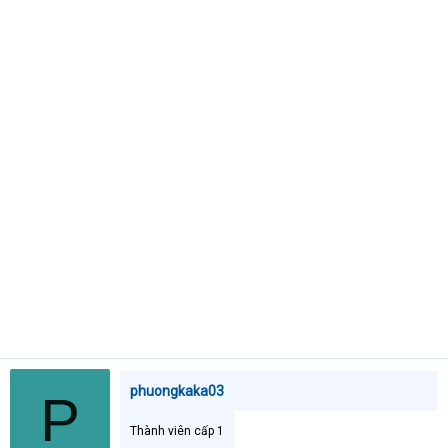
t
e
r
phuongkaka03
P
Thành viên cấp 1