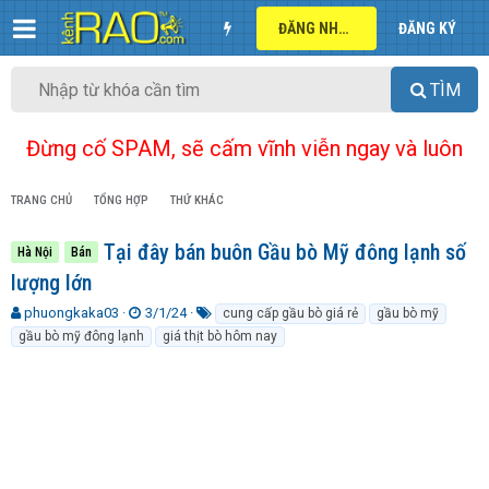
ĐĂNG NHẬP
ĐĂNG KÝ
TÌM
Đừng cố SPAM, sẽ cấm vĩnh viễn ngay và luôn
TRANG CHỦ
TỔNG HỢP
THỨ KHÁC
Tại đây bán buôn Gầu bò Mỹ đông lạnh số
Hà Nội
Bán
lượng lớn
T
N
T
phuongkaka03
3/1/24
cung cấp gầu bò giá rẻ
gầu bò mỹ
h
g
ừ
gầu bò mỹ đông lạnh
giá thịt bò hôm nay
r
à
k
e
y
h
a
g
ó
d
ử
a
s
i
t
a
r