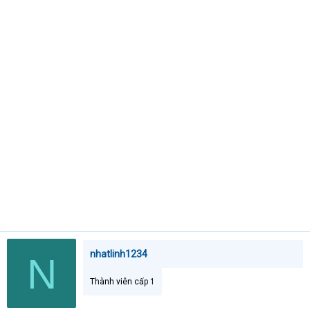
t
e
r
nhatlinh1234
N
Thành viên cấp 1