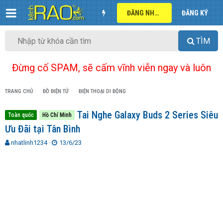
ĐĂNG NHẬP
ĐĂNG KÝ
TÌM
Đừng cố SPAM, sẽ cấm vĩnh viễn ngay và luôn
TRANG CHỦ
ĐỒ ĐIỆN TỬ
ĐIỆN THOẠI DI ĐỘNG
Tai Nghe Galaxy Buds 2 Series Siêu
Toàn quốc
Hồ Chí Minh
Ưu Đãi tại Tân Bình
T
N
nhatlinh1234
13/6/23
h
g
r
à
e
y
a
g
d
ử
s
i
t
a
r