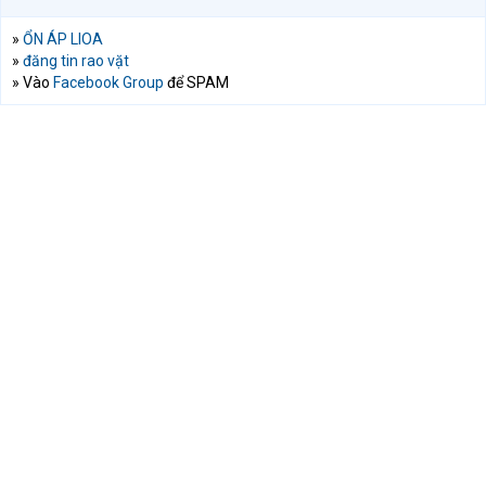
»
ỔN ÁP LIOA
»
đăng tin rao vặt
» Vào
Facebook Group
để SPAM