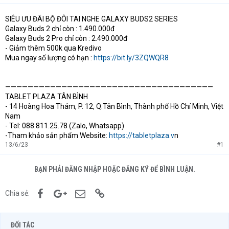
SIÊU ƯU ĐÃI BỘ ĐÔI TAI NGHE GALAXY BUDS2 SERIES
Galaxy Buds 2 chỉ còn : 1.490.000đ
Galaxy Buds 2 Pro chỉ còn : 2.490.000đ
- Giảm thêm 500k qua Kredivo
Mua ngay số lượng có hạn :
https://bit.ly/3ZQWQR8
—————————————————————————————————————
TABLET PLAZA TÂN BÌNH
- 14 Hoàng Hoa Thám, P. 12, Q.Tân Bình, Thành phố Hồ Chí Minh, Việt
Nam
- Tel: 088.811.25.78 (Zalo, Whatsapp)
-Tham khảo sản phẩm Website:
https://tabletplaza.v
n
13/6/23
#1
BẠN PHẢI ĐĂNG NHẬP HOẶC ĐĂNG KÝ ĐỂ BÌNH LUẬN.
Facebook
Google+
Email
Link
Chia sẻ:
ĐỐI TÁC