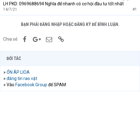
LH PKD: 0969688694 Nghĩa để nhanh có cơ hội đầu tư tốt nhất
14/7/21
#1
BẠN PHẢI ĐĂNG NHẬP HOẶC ĐĂNG KÝ ĐỂ BÌNH LUẬN.
Facebook
Google+
Email
Link
Chia sẻ:
ĐỐI TÁC
»
ỔN ÁP LIOA
»
đăng tin rao vặt
» Vào
Facebook Group
để SPAM