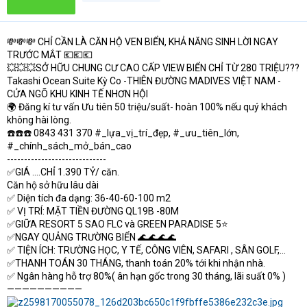
💸💸💸 CHỈ CẦN LÀ CĂN HỘ VEN BIỂN, KHẢ NĂNG SINH LỜI NGAY
TRƯỚC MẮT 💶💶💶
💥💥💥SỞ HỮU CHUNG CƯ CAO CẤP VIEW BIỂN CHỈ TỪ 280 TRIỆU???
Takashi Ocean Suite Kỳ Co -THIÊN ĐƯỜNG MADIVES VIỆT NAM -
CỬA NGÕ KHU KINH TẾ NHƠN HỘI
🌍 Đăng kí tư vấn Ưu tiên 50 triệu/suất- hoàn 100% nếu quý khách
không hài lòng.
☎️☎️☎️ 0843 431 370 #_lựa_vị_trí_đẹp, #_ưu_tiên_lớn,
#_chính_sách_mở_bán_cao
-----------------------------
✅GIÁ ....CHỈ 1.390 TỶ/ căn.
Căn hộ sở hữu lâu dài
✅ Diện tích đa dạng: 36-40-60-100 m2
✅ VỊ TRÍ: MẶT TIỀN ĐƯỜNG QL19B -80M
✅GIỮA RESORT 5 SAO FLC và GREEN PARADISE 5⭐
✅NGAY QUẢNG TRƯỜNG BIỂN 🌊🌊🌊🌊
✅ TIỆN ÍCH: TRƯỜNG HỌC, Y TẾ, CÔNG VIÊN, SAFARI , SÂN GOLF,...
✅THANH TOÁN 30 THÁNG, thanh toán 20% tới khi nhận nhà.
✅ Ngân hàng hỗ trợ 80%( ân hạn gốc trong 30 tháng, lãi suất 0% )
——————————