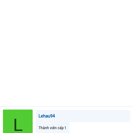
t
e
r
Lehau94
L
Thành viên cấp 1