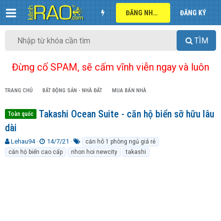
ĐĂNG NHẬP
ĐĂNG KÝ
TÌM
Đừng cố SPAM, sẽ cấm vĩnh viễn ngay và luôn
TRANG CHỦ
BẤT ĐỘNG SẢN - NHÀ ĐẤT
MUA BÁN NHÀ
Takashi Ocean Suite - căn hộ biển sỡ hữu lâu
Toàn quốc
dài
T
N
T
Lehau94
14/7/21
căn hô 1 phòng ngủ giá rẻ
h
g
ừ
căn hộ biển cao cấp
nhon hoi newcity
takashi
r
à
k
e
y
h
a
g
ó
d
ử
a
s
i
t
a
r