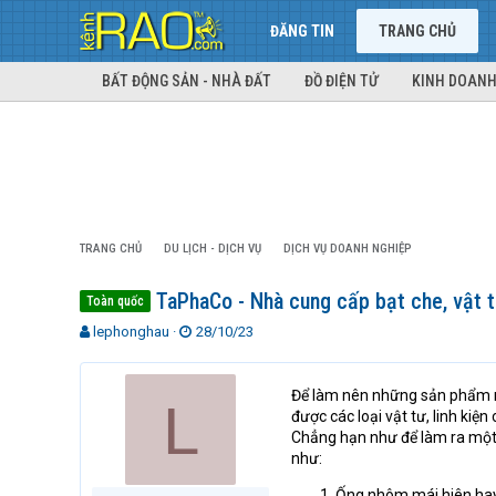
ĐĂNG TIN
TRANG CHỦ
BẤT ĐỘNG SẢN - NHÀ ĐẤT
ĐỒ ĐIỆN TỬ
KINH DOANH
TRANG CHỦ
DU LỊCH - DỊCH VỤ
DỊCH VỤ DOANH NGHIỆP
TaPhaCo - Nhà cung cấp bạt che, vật tư
Toàn quốc
T
N
lephonghau
28/10/23
h
g
r
à
e
y
Để làm nên những sản phẩm má
L
a
g
được các loại vật tư, linh kiện
d
ử
Chẳng hạn như để làm ra một c
s
i
như:
t
a
Ống nhôm mái hiên hay 