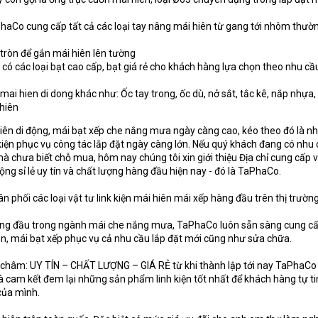
haCo cung cấp tất cả các loại tay nâng mái hiên từ gang tới nhôm thườ
 tròn để gắn mái hiên lên tường
i có các loại bạt cao cấp, bạt giá rẻ cho khách hàng lựa chọn theo nhu cầ
n mai hien di dong khác như: Ốc tay trong, ốc dù, nở sắt, tắc kê, nắp nhựa
 hiên
hiên di động, mái bạt xếp che nắng mưa ngày càng cao, kéo theo đó là n
kiện phục vụ công tác lắp đặt ngày càng lớn. Nếu quý khách đang có nhu
à chưa biết chỗ mua, hôm nay chúng tôi xin giới thiệu Địa chỉ cung cấp v
động sỉ lẻ uy tín và chất lượng hàng đầu hiện nay - đó là TaPhaCo.
 phối các loại vật tư link kiện mái hiên mái xếp hàng đầu trên thị trườn
àng đầu trong ngành mái che nắng mưa, TaPhaCo luôn sẵn sàng cung c
hiên, mái bạt xếp phục vụ cả nhu cầu lắp đặt mới cũng như sửa chữa.
châm: UY TÍN – CHẤT LƯỢNG – GIÁ RẺ từ khi thành lập tới nay TaPhaCo
và cam kết đem lại những sản phẩm linh kiện tốt nhất để khách hàng tự ti
của mình.