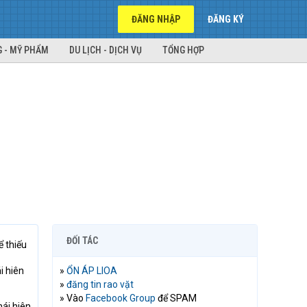
ĐĂNG NHẬP
ĐĂNG KÝ
 - MỸ PHẨM
DU LỊCH - DỊCH VỤ
TỔNG HỢP
ĐỐI TÁC
ể thiếu
i hiên
»
ỔN ÁP LIOA
»
đăng tin rao vặt
» Vào
Facebook Group
để SPAM
mái hiên