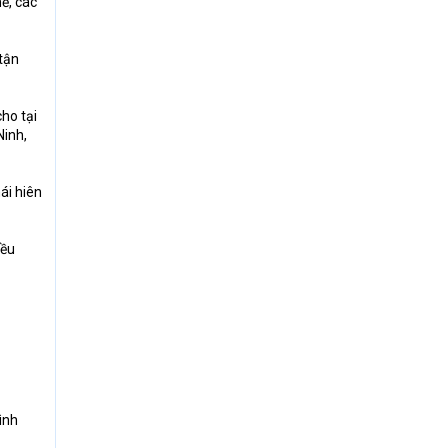
ề, các
 tận
ho tại
Ninh,
ái hiên
iều
ình