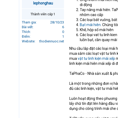
lephonghau
r
di động
t
Tay nâng mái hiên. TaP
e
Thành viên cấp 1
nhôm cao cấp
r
Các loại bát vuông, bát
Tham gia
28/10/23
Bạt mái hiên
. Chúng tô
Bài viết
6
Khế, hộp số mái hiên
Thích
0
Các loại vat tu linh kie
Điểm
1
luồn bạt, cần quay mái
Website
thodiennuoc.net
Nhu cầu lắp đặt các loại mái 
mua sắm các loạt vật tư linh 
mua
vật tư linh kiện mái xếp
m
linh kiện mái hiên mái xếp di 
TaPhaCo - Nhà sản xuất & phân
Là một trong những đơn vị h
đủ các linh kiện, vật tư mái 
Luôn hoạt động theo phương 
lấy chữ tín đặt lên hàng đầu 
dụng cho công trình mái che 