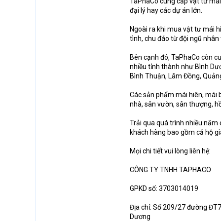
TaPhaCo cung cấp vật tư mái 
đại lý hay các dự án lớn.
Ngoài ra khi mua vật tư mái h
tình, chu đáo từ đội ngũ nhân
Bên cạnh đó, TaPhaCo còn cung
nhiều tỉnh thành như Bình Dư
Bình Thuận, Lâm Đồng, Quảng 
Các sản phẩm mái hiên, mái b
nhà, sân vườn, sân thượng, hồ
Trải qua quá trình nhiều năm
khách hàng bao gồm cả hộ gia
Mọi chi tiết vui lòng liên hệ:
CÔNG TY TNHH TAPHACO
GPKD số: 3703014019
Địa chỉ: Số 209/27 đường ĐT
Dương