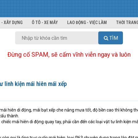
 - XÂY DỰNG
Ô TÔ - XE MÁY
LAO ĐỘNG - VIỆC LÀM
THỜI TRANG
TÌM
Đừng cố SPAM, sẽ cấm vĩnh viễn ngay và luôn
 linh kiện mái hiên mái xếp
i hiên di động, mái bạt xếp che nắng mưa tốt, độ bền cao thì không th
 cấu thành.
hiếc mái hiên di động quay tay, phải cần đến các loại vật tư linh kiện má
còn gọi là ống trục cuốn mái hiên, loại Ø63 chuyên dụng trong lắp đặt 