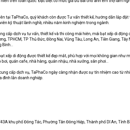
hiên trên toàn quốc. Đặc biệt có mức giá ưu đãi cho anh em thợ làm ngh
iên tại TaPhaCo, quý khách còn được Tư vấn thiết kế, hướng dẫn lắp đặt
 viên kỹ thuật lành nghề, nhiều năm kinh nghiệm trong ngành.
 cấp dịch vụ tư vấn, thiết kế và thi công mái hiên, mái bạt xếp di động c
ơng, TPHCM, TP Thủ Đức, Đồng Nai, Vũng Tàu, Long An, Tiền Giang, Tây 
Bình...
ạt xếp di động được thiết kế đẹp mắt, phù hợp với mọi không gian như m
 bơi, quán cafe, nhà hàng, quán nhậu, nhà xưởng, sân phơi...
 cung cấp dịch vụ, TaPhaCo ngày càng nhận được sự tín nhiệm cao từ nh
 đình lẫn doanh nghiệp.
743A khu phố Đông Tác, Phường Tân Đông Hiệp, Thành phố Dĩ An, Tỉnh B