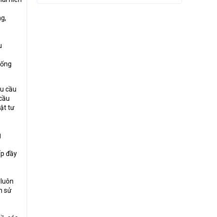
ng,
u
, ống
hu cầu
 cầu
ật tư
g
ấp đầy
 luôn
n sử