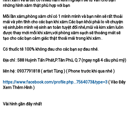
hình xăm và artist có nhiều năm kinh nghiệm sẽ tư vấn cho bạn
những hình xăm thật phù hợp với bạn
Mỗi lần xăm,phòng xăm chỉ có 1 mình mình và bạn nên sẽ rất thoải
mái và yên tĩnh cho các bạn khi xăm.Các bạn khỏi phải lo về chuyện
vệ sinh,bên mình vệ sinh an toàn tuyệt đối nhé,mũi và kim xâm luôn
được thay mới mỗi khi xăm,với phòng xăm sạch sẽ thoáng mát sẽ
tạo cho các bạn cảm giác thật thoái mái trong khi xăm .
Có thuốc tê 100% không đau cho các bạn sợ đau nhé.
Địa chỉ : 588 Huỳnh Tấn Phát,P.Tân Phú, Q.7 (ngay ngã 4 cầu phú mỹ)
liên hệ : 0937791818 ( artist Tùng ) ( Phone trước khi qua nhé )
https://www.facebook.com/profile.php...7564073&type=3
( Vào Đây
Xem Thêm Hình )
Vài hình gần đây nhất