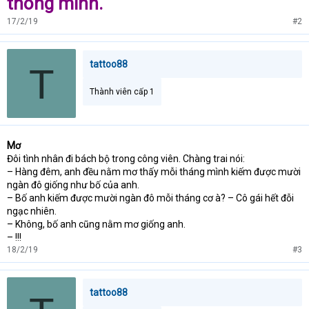
thông minh.
17/2/19
#2
tattoo88
T
Thành viên cấp 1
Mơ
Đôi tình nhân đi bách bộ trong công viên. Chàng trai nói:
– Hàng đêm, anh đều nằm mơ thấy mỗi tháng mình kiếm được mười
ngàn đô giống như bố của anh.
– Bố anh kiếm được mười ngàn đô mỗi tháng cơ à? – Cô gái hết đỗi
ngạc nhiên.
– Không, bố anh cũng nằm mơ giống anh.
– !!!
18/2/19
#3
tattoo88