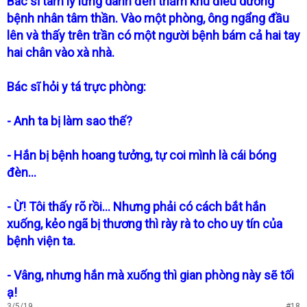
Bác sĩ tâm lý lừng danh đến thăm khu điều dưỡng
bệnh nhân tâm thần. Vào một phòng, ông ngẩng đầu
lên và thấy trên trần có một người bệnh bám cả hai tay
hai chân vào xà nhà.
Bác sĩ hỏi y tá trực phòng:
- Anh ta bị làm sao thế?
- Hắn bị bệnh hoang tưởng, tự coi mình là cái bóng
đèn...
- Ừ! Tôi thấy rõ rồi... Nhưng phải có cách bắt hắn
xuống, kẻo ngã bị thương thì rày rà to cho uy tín của
bệnh viện ta.
- Vâng, nhưng hắn mà xuống thì gian phòng này sẽ tối
ạ!
3/5/19
#18