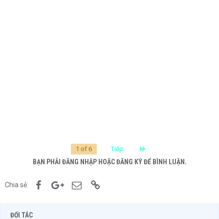
Last
1 of 6
Tiếp
BẠN PHẢI ĐĂNG NHẬP HOẶC ĐĂNG KÝ ĐỂ BÌNH LUẬN.
Facebook
Google+
Email
Link
Chia sẻ:
ĐỐI TÁC