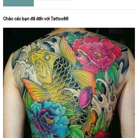
t
e
r
Chào các bạn đã đến với Tattoo88