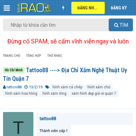
ĐĂNG NHẬP
ĐĂNG KÝ
TÌM
Đừng cố SPAM, sẽ cấm vĩnh viễn ngay và luôn
TRANG CHỦ
TỔNG HỢP
THỨ KHÁC
Tattoo88 ----> Địa Chỉ Xăm Nghệ Thuật Uy
Hồ Chí Minh
Tín Quận 7
T
N
T
tattoo88
13/2/19
hình xăm cá chép
hình xăm chữ
h
g
ừ
hình xăm hoa hồng
hình xăm rồng
xăm hình đẹp giá rẻ quận 7
r
à
k
e
y
h
a
g
ó
d
ử
a
tattoo88
s
i
T
t
a
Thành viên cấp 1
r