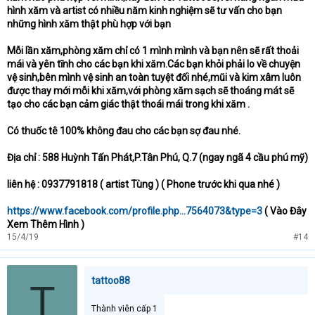
hình xăm và artist có nhiều năm kinh nghiệm sẽ tư vấn cho bạn
những hình xăm thật phù hợp với bạn
Mỗi lần xăm,phòng xăm chỉ có 1 mình mình và bạn nên sẽ rất thoải
mái và yên tĩnh cho các bạn khi xăm.Các bạn khỏi phải lo về chuyện
vệ sinh,bên mình vệ sinh an toàn tuyệt đối nhé,mũi và kim xâm luôn
được thay mới mỗi khi xăm,với phòng xăm sạch sẽ thoáng mát sẽ
tạo cho các bạn cảm giác thật thoái mái trong khi xăm .
Có thuốc tê 100% không đau cho các bạn sợ đau nhé.
Địa chỉ : 588 Huỳnh Tấn Phát,P.Tân Phú, Q.7 (ngay ngã 4 cầu phú mỹ)
liên hệ : 0937791818 ( artist Tùng ) ( Phone trước khi qua nhé )
https://www.facebook.com/profile.php...7564073&type=3
( Vào Đây
Xem Thêm Hình )
15/4/19
#14
tattoo88
T
Thành viên cấp 1