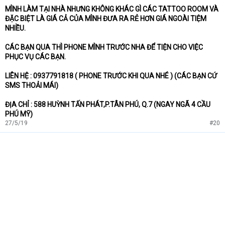
MÌNH LÀM TẠI NHÀ NHƯNG KHÔNG KHÁC GÌ CÁC TATTOO ROOM VÀ
ĐẶC BIỆT LÀ GIÁ CẢ CỦA MÌNH ĐƯA RA RẺ HƠN GIÁ NGOÀI TIỆM
NHIỀU.
CÁC BẠN QUA THÌ PHONE MÌNH TRƯỚC NHA ĐỂ TIỆN CHO VIỆC
PHỤC VỤ CÁC BẠN.
LIÊN HỆ : 0937791818 ( PHONE TRƯỚC KHI QUA NHÉ ) (CÁC BẠN CỨ
SMS THOẢI MÁI)
ĐỊA CHỈ : 588 HUỲNH TẤN PHÁT,P.TÂN PHÚ, Q.7 (NGAY NGÃ 4 CẦU
PHÚ MỸ)
27/5/19
#20