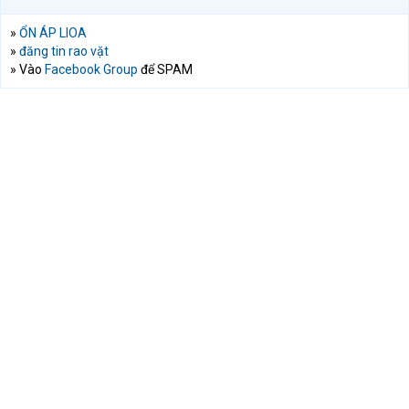
»
ỔN ÁP LIOA
»
đăng tin rao vặt
» Vào
Facebook Group
để SPAM