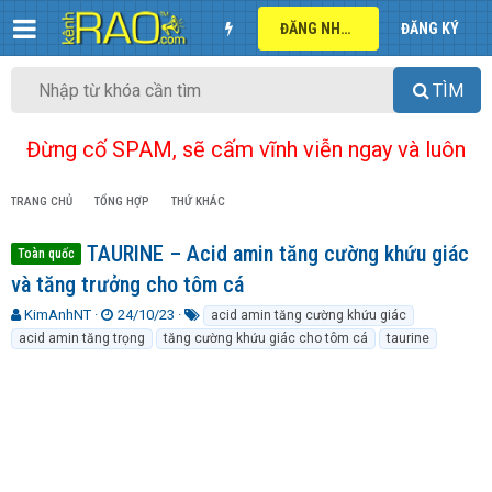
ĐĂNG NHẬP
ĐĂNG KÝ
TÌM
Đừng cố SPAM, sẽ cấm vĩnh viễn ngay và luôn
TRANG CHỦ
TỔNG HỢP
THỨ KHÁC
TAURINE – Acid amin tăng cường khứu giác
Toàn quốc
và tăng trưởng cho tôm cá
T
N
T
KimAnhNT
24/10/23
acid amin tăng cường khứu giác
h
g
ừ
acid amin tăng trọng
tăng cường khứu giác cho tôm cá
taurine
r
à
k
e
y
h
a
g
ó
d
ử
a
s
i
t
a
r