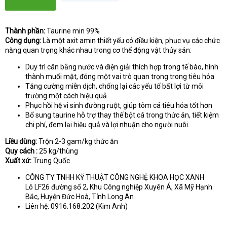
Thành phần:
Taurine min 99%
Công dụng:
Là một axit amin thiết yếu có điều kiện, phục vụ các chức
năng quan trọng khác nhau trong cơ thể động vật thủy sản:
Duy trì cân bằng nước và điện giải thích hợp trong tế bào, hình
thành muối mật, đóng một vai trò quan trọng trong tiêu hóa
Tăng cường miễn dịch, chống lại các yếu tố bất lợi từ môi
trường một cách hiệu quả
Phục hồi hệ vi sinh đường ruột, giúp tôm cá tiêu hóa tốt hơn
Bổ sung taurine hỗ trợ thay thế bột cá trong thức ăn, tiết kiệm
chi phí, đem lại hiệu quả và lợi nhuận cho người nuôi.
Liều dùng:
Trộn 2-3 gam/kg thức ăn
Quy cách :
25 kg/thùng
Xuất xứ:
Trung Quốc
CÔNG TY TNHH KỸ THUẬT CÔNG NGHỆ KHOA HỌC XANH
Lô LF26 đường số 2, Khu Công nghiệp Xuyên Á, Xã Mỹ Hạnh
Bắc, Huyện Đức Hoà, Tỉnh Long An
Liên hệ: 0916.168.202 (Kim Anh)