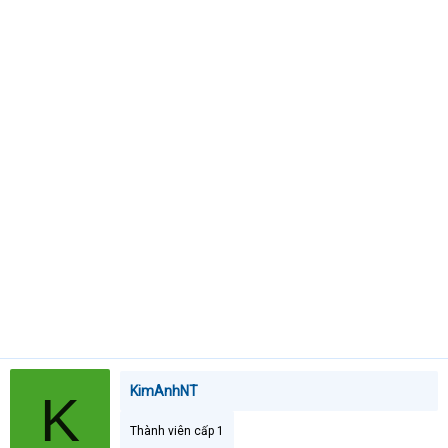
t
e
r
KimAnhNT
K
Thành viên cấp 1