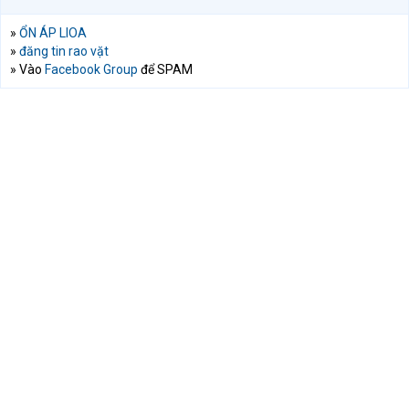
»
ỔN ÁP LIOA
»
đăng tin rao vặt
» Vào
Facebook Group
để SPAM