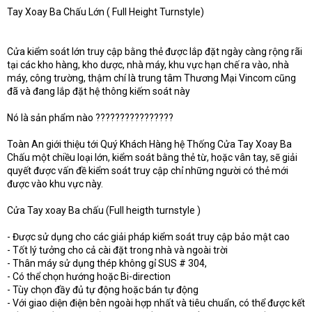
Tay Xoay Ba Chấu Lớn ( Full Height Turnstyle)
t
e
r
Cửa kiểm soát lớn truy cập bằng thẻ được lắp đặt ngày càng rộng rãi
tại các kho hàng, kho dược, nhà máy, khu vực hạn chế ra vào, nhà
máy, công trường, thậm chí là trung tâm Thương Mại Vincom cũng
đã và đang lắp đặt hệ thông kiếm soát này
Nó là sản phẩm nào ????????????????
Toàn An giới thiệu tới Quý Khách Hàng hệ Thống Cửa Tay Xoay Ba
Chấu một chiều loại lớn, kiểm soát bằng thẻ từ, hoặc vân tay, sẽ giải
quyết được vấn đề kiểm soát truy cập chỉ những người có thẻ mới
được vào khu vực này.
Cửa Tay xoay Ba chấu (Full heigth turnstyle )
- Được sử dụng cho các giải pháp kiểm soát truy cập bảo mật cao
- Tốt lý tưởng cho cả cài đặt trong nhà và ngoài trời
- Thân máy sử dụng thép không gỉ SUS # 304,
- Có thể chọn hướng hoặc Bi-direction
- Tùy chọn đầy đủ tự động hoặc bán tự động
- Với giao diện điện bên ngoài hợp nhất và tiêu chuẩn, có thể được kết