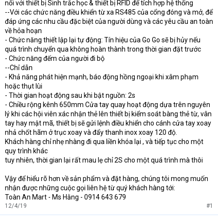
nối với thiết bị Sinh trắc học & thiết bị RFID để tích hợp hệ thống
--Với các chức năng điều khiển từ xa RS485 của cổng đóng và mở, để
đáp ứng các nhu cầu đặc biệt của người dùng và các yêu cầu an toàn
về hỏa hoạn
- Chức năng thiết lập lại tự động: Tín hiệu của Go Go sẽ bị hủy nếu
quá trình chuyển qua không hoàn thành trong thời gian đặt trước
- Chức năng đếm của người đi bộ
--Chỉ dẫn
- Khả năng phát hiện mạnh, báo động hồng ngoại khi xâm phạm
hoặc thụt lùi
- Thời gian hoạt động sau khi bật nguồn: 2s
- Chiều rộng kênh 650mm Cửa tay quay hoạt động dựa trên nguyên
lý khi các hội viên xác nhận thẻ lên thiết bị kiểm soát bàng thẻ từ, vân
tay hay mật mã, thiết bị sẽ gửi lệnh điều khiển cho cánh cửa tay xoay
nhả chốt hãm ở trục xoay và đẩy thanh inox xoay 120 độ.
Khách hàng chỉ nhẹ nhàng đi qua liền khóa lại , và tiếp tục cho một
quy trình khác
tuy nhiên, thời gian lại rất mau lẹ chỉ 2S cho một quá trình mà thôi
Vậy để hiểu rõ hơn về sản phẩm và đặt hàng, chúng tôi mong muốn
nhận được những cuộc gọi liên hệ từ quý khách hàng tới:
Toàn An Mart - Ms Hằng - 0914 643 679
12/4/19
#1