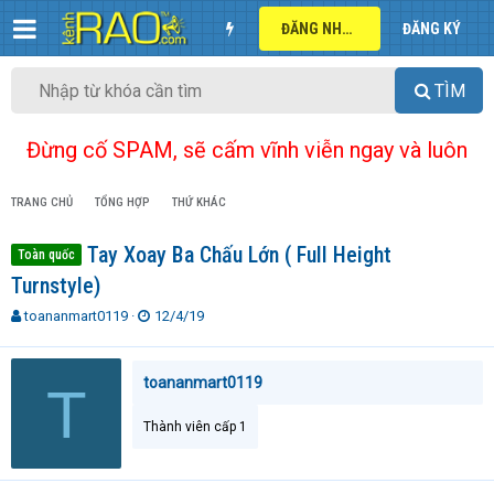
ĐĂNG NHẬP
ĐĂNG KÝ
TÌM
Đừng cố SPAM, sẽ cấm vĩnh viễn ngay và luôn
TRANG CHỦ
TỔNG HỢP
THỨ KHÁC
Tay Xoay Ba Chấu Lớn ( Full Height
Toàn quốc
Turnstyle)
T
N
toananmart0119
12/4/19
h
g
r
à
e
y
toananmart0119
T
a
g
d
ử
Thành viên cấp 1
s
i
t
a
r