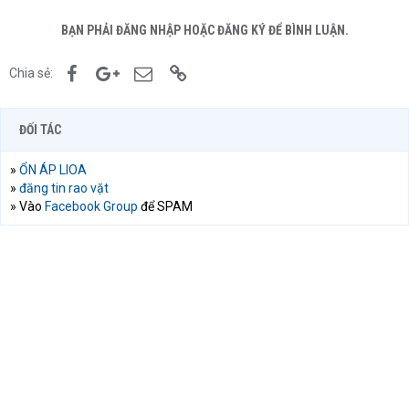
BẠN PHẢI ĐĂNG NHẬP HOẶC ĐĂNG KÝ ĐỂ BÌNH LUẬN.
Facebook
Google+
Email
Link
Chia sẻ:
ĐỐI TÁC
»
ỔN ÁP LIOA
»
đăng tin rao vặt
» Vào
Facebook Group
để SPAM