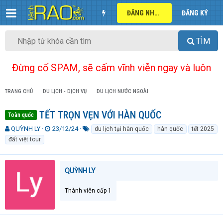
ĐĂNG NHẬP
ĐĂNG KÝ
TÌM
Đừng cố SPAM, sẽ cấm vĩnh viễn ngay và luôn
TRANG CHỦ
DU LỊCH - DỊCH VỤ
DU LỊCH NƯỚC NGOÀI
TẾT TRỌN VẸN VỚI HÀN QUỐC
Toàn quốc
T
N
T
QUỲNH LY
23/12/24
du lịch tại hàn quốc
hàn quốc
tết 2025
h
g
ừ
đất việt tour
r
à
k
e
y
h
a
g
ó
QUỲNH LY
d
ử
a
s
i
t
Thành viên cấp 1
a
r
t