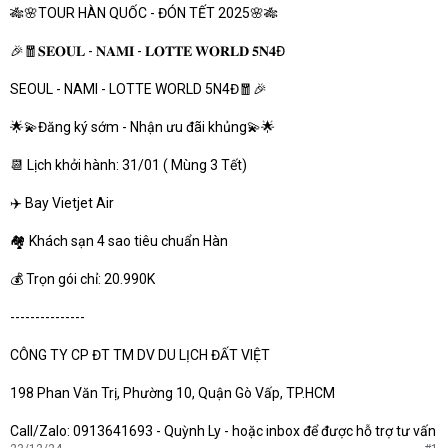
e
🎋🌸TOUR HÀN QUỐC - ĐÓN TẾT 2025🌸🎋
r
🎉🧧𝐒𝐄𝐎𝐔𝐋 - 𝐍𝐀𝐌𝐈 - 𝐋𝐎𝐓𝐓𝐄 𝐖𝐎𝐑𝐋𝐃 𝟓𝐍𝟒Đ
SEOUL - NAMI - LOTTE WORLD 5N4Đ🧧🎉
🌟💫Đăng ký sớm - Nhận ưu đãi khủng💫🌟
📆 Lịch khởi hành: 31/01 ( Mùng 3 Tết)
✈️ Bay Vietjet Air
🏘 Khách sạn 4 sao tiêu chuẩn Hàn
💰 Trọn gói chỉ: 20.990K
---------------
CÔNG TY CP ĐT TM DV DU LỊCH ĐẤT VIỆT
198 Phan Văn Trị, Phường 10, Quận Gò Vấp, TP.HCM
Call/Zalo: 0913641693 - Quỳnh Ly - hoặc inbox để được hỗ trợ tư vấn