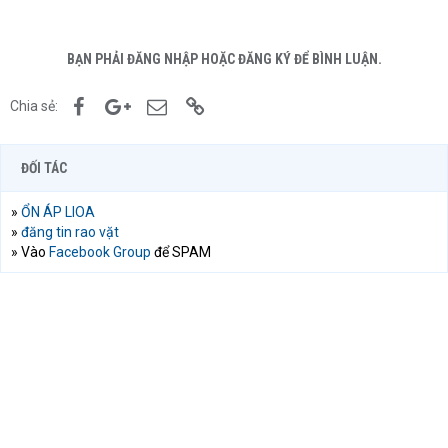
BẠN PHẢI ĐĂNG NHẬP HOẶC ĐĂNG KÝ ĐỂ BÌNH LUẬN.
Facebook
Google+
Email
Link
Chia sẻ:
ĐỐI TÁC
»
ỔN ÁP LIOA
»
đăng tin rao vặt
» Vào
Facebook Group
để SPAM