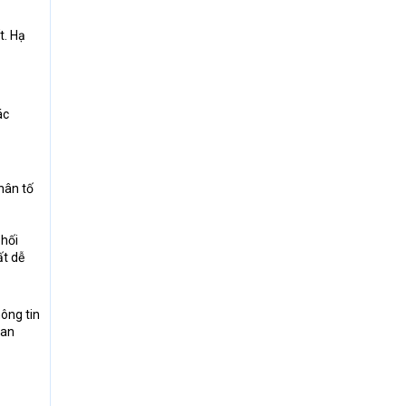
t. Hạ
ác
hân tố
hối
ất dễ
ông tin
 an