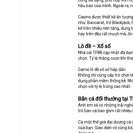
cùng đa dạng, phù hợp với mọi 
hầu bao của mình. Ngoài ra, 
Casino được thiết kế ấn tượng
như: Baccarat, trò Blackjack,
kế trên nhiều nền tảng, dung l
hay trên đều rất mượt mà, ổn
Lô đề – Xổ số
Nhà cái TF88 cập nhật đa dạn
chọn. Tỷ lệ thắng cược khi th
Game lô đề xổ số hấp dẫn
Không chỉ cung cấp trò chơi n
dụng phần mềm thống kê. Nhờ 
chọn với tỷ lệ trúng cao nhất.
Bắn cá đổi thưởng tại 
Anh em sẽ có những trải nghiệ
trò bắn cá bao gồm rất nhiều 
Cả một thế giới đại dương cá 
của bạn. Giao diện vô cùng bắ