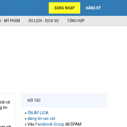
ĐĂNG NHẬP
ĐĂNG KÝ
 - MỸ PHẨM
DU LỊCH - DỊCH VỤ
TỔNG HỢP
ĐỐI TÁC
cái cá
g tin
»
ỔN ÁP LIOA
»
đăng tin rao vặt
» Vào
Facebook Group
để SPAM
ợp với