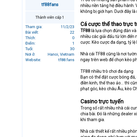
r
tf88fans
nhiều nền tảng hệ điều hành. 
t
không bị giới hạn. Dưới đây l
e
Thành viên cấp 1
r
Cá cược thể thao trực 
Tham gia
11/2/23
TF88
là lựa chọn đúng đắn và
Bài viết
22
nhiều các giải đấu từ lớn đến 
Thích
0
cược. Kèo cược đa dạng, tỷ lệ
Điểm
1
Tuổi
30
Nhà cái TF88 cũng là nơi tường
Nơi ở
Hanoi, Vietnam
ngay trên web để chọn kèo ph
Website
tf88.fans
TF88 nhiều trò chơi đa dạng
Bạn có thể đặt cược bóng đá,
điền kinh, thể thao ảo… thì c
phạt góc, kèo châu Âu, kèo Châ
Casino trực tuyến
Trong số rất nhiều nhà cái cu
chia bài. Đó là những dealer 
khi tham gia.
Nhà cái thiết kế rất nhiều p