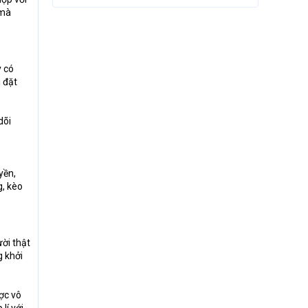
 mà
y có
i đặt
dõi
yền,
g, kèo
ười thật
g khởi
ợc vô