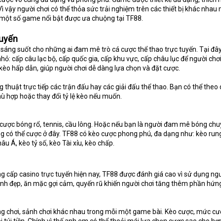
Vì vậy người chơi có thể thỏa sức trải nghiệm trên các thiết bị khác nhau
à một số game nổi bật được ưa chuộng tại TF88.
tuyến
 sáng suốt cho những ai đam mê trò cá cược thể thao trực tuyến. Tại đâ
nhỏ: cấp câu lạc bộ, cấp quốc gia, cấp khu vực, cấp châu lục để người chơ
 kèo hấp dẫn, giúp người chơi dễ dàng lựa chọn và đặt cược.
 thuật trực tiếp các trận đấu hay các giải đấu thể thao. Bạn có thể theo 
ù hợp hoặc thay đổi tỷ lệ kèo nếu muốn.
 cược bóng rổ, tennis, cầu lông. Hoặc nếu bạn là người đam mê bóng chu
ũng có thể cược ở đây. TF88 có kèo cược phong phú, đa dạng như: kèo run
u Á, kèo tỷ số, kèo Tài xỉu, kèo chấp.
ng cấp casino trực tuyến hiện nay, TF88 được đánh giá cao vì sử dụng ng
xinh đẹp, ăn mặc gợi cảm, quyến rũ khiến người chơi tăng thêm phần hứn
hòng chơi, sảnh chơi khác nhau trong mỗi một game bài. Kèo cược, mức cư