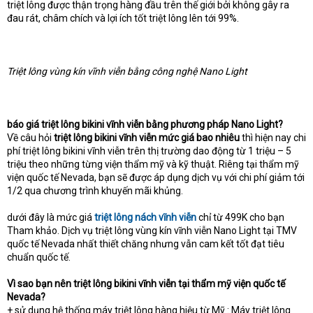
triệt lông được thận trọng hàng đầu trên thế giới bởi không gây ra
đau rát, châm chích và lợi ích tốt triệt lông lên tới 99%.
Triệt lông vùng kín vĩnh viễn bằng công nghệ Nano Light
báo giá triệt lông bikini vĩnh viễn bằng phương pháp Nano Light?
Về câu hỏi
triệt lông bikini vĩnh viễn mức giá bao nhiêu
thì hiện nay chi
phí triệt lông bikini vĩnh viễn trên thị trường dao động từ 1 triệu – 5
triệu theo những từng viện thẩm mỹ và kỹ thuật. Riêng tại thẩm mỹ
viện quốc tế Nevada, bạn sẽ được áp dụng dịch vụ với chi phí giảm tới
1/2 qua chương trình khuyến mãi khủng.
dưới đây là mức giá
triệt lông nách vĩnh viễn
chỉ từ 499K cho bạn
Tham khảo. Dịch vụ triệt lông vùng kín vĩnh viễn Nano Light tại TMV
quốc tế Nevada nhất thiết chăng nhưng vẫn cam kết tốt đạt tiêu
chuẩn quốc tế.
Vì sao bạn nên triệt lông bikini vĩnh viễn tại thẩm mỹ viện quốc tế
Nevada?
+ sử dụng hệ thống máy triệt lông hàng hiệu từ Mỹ : Máy triệt lông