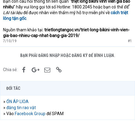
Bạn còn câu hỏi thông tin liên quan “
triệt lông bikini vĩnh viễn giá bao
nhiêu
” hãy vui lòng gọi tới số Hotline: 1800.2045 hoặc bạn có thể
ĐỂ
LẠI tài liệu
để được nhân viên thẩm mỹ hỗ trợ miễn phí về
cách triệt
lông tận gốc
.
Nguồn tham khảo tại:
trietlongtangoc.vn/triet-long-bikini-vinh-vien-
gia-bao-nhieu-cap-nhat-bang-gia-2019/
7/10/19
#1
BẠN PHẢI ĐĂNG NHẬP HOẶC ĐĂNG KÝ ĐỂ BÌNH LUẬN.
Facebook
Google+
Email
Link
Chia sẻ:
ĐỐI TÁC
»
ỔN ÁP LIOA
»
đăng tin rao vặt
» Vào
Facebook Group
để SPAM