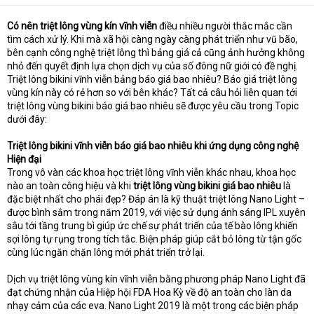
Có nên triệt lông vùng kín vĩnh viễn
điều nhiều người thắc mắc cần
tìm cách xử lý. Khi mà xã hội càng ngày càng phát triển như vũ bão,
bên cạnh công nghệ triệt lông thì bảng giá cả cũng ảnh hưởng không
nhỏ đến quyết định lựa chọn dịch vụ của số đông nữ giới có đề nghị.
Triệt lông bikini vĩnh viễn bảng báo giá bao nhiêu? Báo giá triệt lông
vùng kín này có rẻ hơn so với bên khác? Tất cả câu hỏi liên quan tới
triệt lông vùng bikini báo giá bao nhiêu sẽ được yêu cầu trong Topic
dưới đây:
Triệt lông bikini vĩnh viễn báo giá bao nhiêu khi ứng dụng công nghệ
Hiện đại
Trong vô vàn các khoa học triệt lông vĩnh viễn khác nhau, khoa học
nào an toàn công hiệu và khi
triệt lông vùng bikini giá bao nhiêu
là
đặc biệt nhất cho phái đẹp? Đáp án là kỹ thuật triệt lông Nano Light –
được bình sắm trong năm 2019, với việc sử dụng ánh sáng IPL xuyên
sâu tới tầng trung bì giúp ức chế sự phát triển của tế bào lông khiến
sợi lông tự rụng trong tích tắc. Biện pháp giúp cắt bỏ lông từ tận gốc
cùng lúc ngăn chặn lông mới phát triển trở lại.
Dịch vụ triệt lông vùng kín vĩnh viễn bằng phương pháp Nano Light đã
đạt chứng nhận của Hiệp hội FDA Hoa Kỳ về độ an toàn cho làn da
nhạy cảm của các eva. Nano Light 2019 là một trong các biện pháp