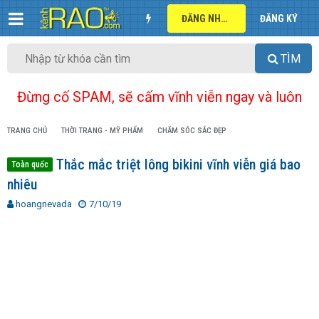
ĐĂNG NHẬP
ĐĂNG KÝ
TÌM
Đừng cố SPAM, sẽ cấm vĩnh viễn ngay và luôn
TRANG CHỦ
THỜI TRANG - MỸ PHẨM
CHĂM SÓC SẮC ĐẸP
Thắc mắc triệt lông bikini vĩnh viễn giá bao
Toàn quốc
nhiêu
T
N
hoangnevada
7/10/19
h
g
r
à
e
y
a
g
d
ử
s
i
t
a
r