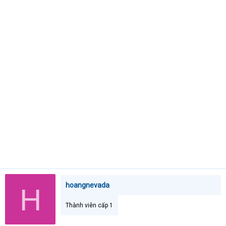
t
e
r
hoangnevada
H
Thành viên cấp 1