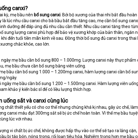
 uống canxi?
hai kỳ, mẹ bầu nên
bổ sung canxi
. Bởi bộ xương của thai nhi bắt đầu hoàn
ây là lúc nhu cầu canxi cho bà bầu bắt đầu tăng cao, mẹ cần bổ sung canx
dinh dưỡng để đáp ứng đủ nhu cầu cần thiết. Nhu cầu canxi tăng theo từn
 bổ sung lượng canxi phù hợp để bảo vệ xương khớp của bản thân, ngăn 
khi đến tuổi tiền mãn kinh về sau. Đồng thời bổ sung đủ canxi trong thai 
n xương chắc khỏe, cao lớn.
ỗi ngày mẹ bầu cần bổ sung 800 – 1.000mg. Lượng canxi này thực phẩm 
ầu, mẹ bầu chưa cần bổ sung bằng viên uống.
 mẹ bầu cần bổ sung 1.000 – 1.200mg canxi, hàm lượng canxi cần bổ su
0mg/ngày.
ỗi ngày mẹ bầu cần bổ sung 1.200 – 1.500mg canxi. Hàm lượng viên uống
ham khảo ý kiến bác sĩ để có liều lượng thích hợp.
 uống sắt và canxi cùng lúc
ng chất thiết yếu có cho cơ thể nhưng chúng khá kị nhau, gây ức chế, là
ợng canxi máu đạt 300mg sắt sẽ bị ức chế hoàn toàn. Vì thế mẹ bầu tuyệt
ùng lúc với nhau.
ượng vi chất bị ức chế, không được hấp thụ vào cơ thể sẽ tạo ra lắng cặn,
 bầu bị táo bón, nóng trong, rối loạn tiêu hóa. Nghiêm trọng hơn mẹ bầu 