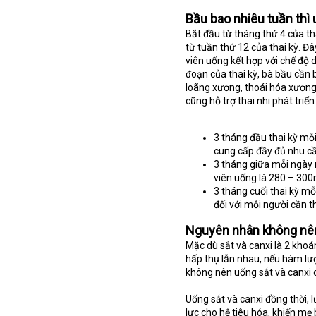
Bầu bao nhiêu tuần thì
Bắt đầu từ tháng thứ 4 của t
từ tuần thứ 12 của thai kỳ. Đ
viên uống kết hợp với chế độ 
đoạn của thai kỳ, bà bầu cần
loãng xương, thoái hóa xương 
cũng hỗ trợ thai nhi phát triể
3 tháng đầu thai kỳ m
cung cấp đầy đủ nhu c
3 tháng giữa mỗi ngày
viên uống là 280 – 30
3 tháng cuối thai kỳ m
đối với mỗi người cần t
Nguyên nhân không nên
Mặc dù sắt và canxi là 2 khoá
hấp thụ lẫn nhau, nếu hàm lư
không nên uống sắt và canxi c
Uống sắt và canxi đồng thời, l
lực cho hệ tiêu hóa, khiến mẹ