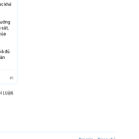
ức khẻ
 dưỡng
 sắt,
của
và đủ
oàn
#1
H LUẬN.