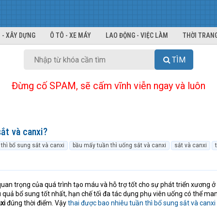
 - XÂY DỰNG
Ô TÔ - XE MÁY
LAO ĐỘNG - VIỆC LÀM
THỜI TRANG
TÌM
Đừng cố SPAM, sẽ cấm vĩnh viễn ngay và luôn
ắt và canxi?
thì bổ sung sắt và canxi
bầu mấy tuần thì uống sắt và canxi
sắt và canxi
t quan trọng của quá trình tạo máu và hỗ trợ tốt cho sự phát triển xương ở 
u quả bổ sung tốt nhất, hạn chế tối đa tác dụng phụ viên uống có thể man
xi
đúng thời điểm. Vậy
thai được bao nhiêu tuần thì bổ sung sắt và canxi