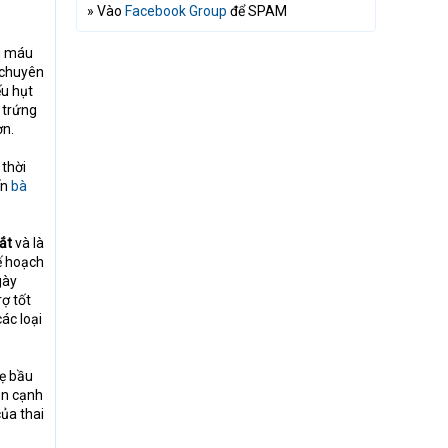
» Vào
Facebook Group
để SPAM
ếu máu
c chuyên
ếu hụt
 trứng
ơn.
 thời
ến
bà
ắt
và là
ế hoạch
gày
rợ tốt
ác loại
mẹ bầu
ên cạnh
của thai