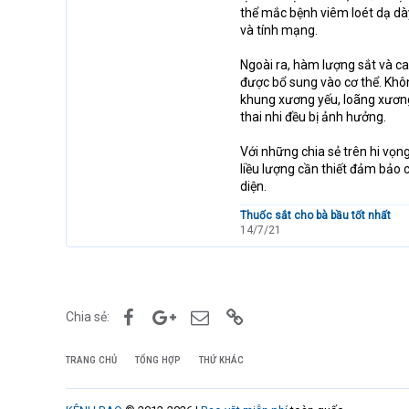
thể mắc bệnh viêm loét dạ dày
và tính mạng.
Ngoài ra, hàm lượng sắt và c
được bổ sung vào cơ thể. Khôn
khung xương yếu, loãng xương
thai nhi đều bị ảnh hưởng.
Với những chia sẻ trên hi vọn
liều lượng cần thiết đảm bảo 
diện.
Thuốc sắt cho bà bầu tốt nhất
14/7/21
Facebook
Google+
Email
Link
Chia sẻ:
TRANG CHỦ
TỔNG HỢP
THỨ KHÁC