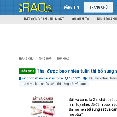
ĐĂNG TIN
TRANG CHỦ
BẤT ĐỘNG SẢN - NHÀ ĐẤT
ĐỒ ĐIỆN TỬ
KINH DOANH
TRANG CHỦ
TỔNG HỢP
THỨ KHÁC
Thai được bao nhiêu tuần thì bổ sung s
Toàn quốc
T
N
T
satchobabauchelaferrforte
14/7/21
bầu bao nhiêu tuần 
h
g
ừ
thai được bao nhiêu tuần thì uống sắt và canxi
r
à
k
e
y
h
a
g
ó
Sắt và canxi là 2 vi chất thiế
d
ử
a
nhi. Tuy nhiê, để đảm bảo hiệ
s
i
thì mẹ nên
bổ sung sắt và can
t
mẹ bầu?
a