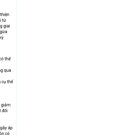
 thiện
i từ
g giai
ngừa
kỳ
có thể
ng qua
 cụ thể
m giảm
 đối
 gây áp
còn có