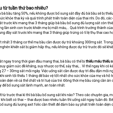
 từ tuần thứ bao nhiêu?
ủa bà bầu tăng 50%, nếu không được bổ sung sắt đầy đủ bà bầu sẽ bị thi
c khỏe thai kỳ và quá trình phát triển toàn diện của thai nhi. Do đó, cá
t trước khi mang thai 3 tháng giúp bà bầu bổ sung đủ lượng sắt còn thi
ững lần sinh con trước khiến mẹ bị mất máu,… Quá trình trưởng thành của
ng đầy sắt trước khi mang thai 3 tháng giúp trứng có tỉ lệ thụ thai cao h
 ít nhất 3 tháng cơ thể mẹ bầu cần được dự trữ khoảng 300mg sắt. Trong
nghén khiến sắt bị giảm hấp thụ, nếu không được dự trữ trước đó sẽ khi
t ngay trong thời gian đầu mang thai, bà bầu có thể bị
thiếu máu thiếu s
uy giảm sức đề kháng, suy nhược cơ thể, sảy thai,… Vì thế ngay khi có k
 27 – 30mg sắt mỗi ngày. Việc uống sắt cần được duy trì đều đặn mỗi n
khi sinh tối thiểu 1 tháng để bảo vệ tốt nhất cho sức khỏe của mẹ và hỗ t
toàn diện về cả thể chất và trí tuệ của trẻ. Đồng thời mẹ bầu cũng cần ăn c
 để bổ sung sắt lành mạnh, an toàn nhất.
t
từ trước thai kì thì bà bầu bổ sung sắt khi nào? Theo các chuyên gia, 
khi biết có thai – thai được bao nhiêu tuần thì uống sắt ngay tuần đó. B
ổ sung đủ lượng axit folic cần thiết để đảm bảo sự phát triển toàn diện 