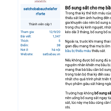
r
Bổ sung sắt cho mẹ bầu
t
satchobabauchelafer
e
Trong thai kỳ thể tích máu c
rforte
r
thiếu sắt làm ảnh hưởng đến sứ
gia khuyến cáo nên bổ sung sắ
Thành viên cấp 1
trong chu kỳ kinh nguyệt, nh
Tham gia
12/9/20
kéo dài 3 tháng, bổ sung bổ su
Bài viết
1,347
Thích
5
Ngoài ra, trước khi mang thai
Điểm
38
gian đầu mang thai mẹ bị ốm 
Nơi ở
hà nội
bầu bị thiếu máu
thiếu sắt.
Website
satbabau.vn
Nếu không được bổ sung đủ sắ
nguyên nhân khiến mẹ bầu bị s
mang thai bà bầu cần bổ sung
trong toàn bộ thai kỳ đến sau 
nhất cho quá trình phát triển 
thực phẩm giàu sắt hàng ngày
Trường hợp không
bổ sung sắ
nên uống bổ sung sắt ngay từ 
sắt, lúc này mẹ bầu cũng cần b
nhi.