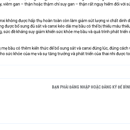
, viêm gan – thận hoặc thậm chí suy gan – thận rất nguy hiểm đối với s
anxi không được hấp thụ hoàn toàn còn làm giảm sút lượng vi chất dinh
g được bổ sung đủ sắt và canxi kéo dài mẹ bầu có thể bị thiếu máu thiếu
, sức đề kháng suy giảm khiến sức khỏe mẹ bầu và quá trình phát triển 
g mẹ bầu có thêm kiến thức để bổ sung sắt và canxi đúng lúc, đúng cách 
cho sức khỏe của mẹ và sự tăng trưởng và phát triển của thai nhi được t
BẠN PHẢI ĐĂNG NHẬP HOẶC ĐĂNG KÝ ĐỂ BÌN