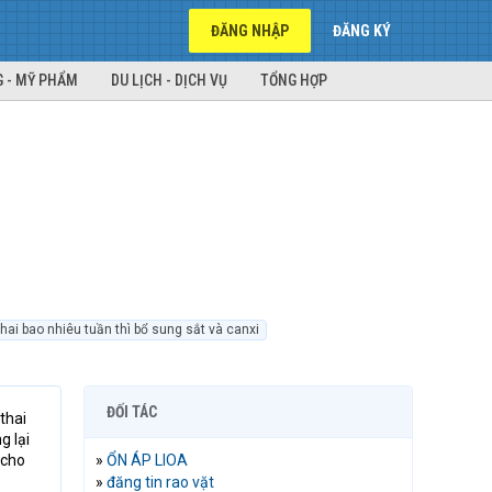
ĐĂNG NHẬP
ĐĂNG KÝ
 - MỸ PHẨM
DU LỊCH - DỊCH VỤ
TỔNG HỢP
thai bao nhiêu tuần thì bổ sung sắt và canxi
ĐỐI TÁC
thai
g lại
cho
»
ỔN ÁP LIOA
»
đăng tin rao vặt