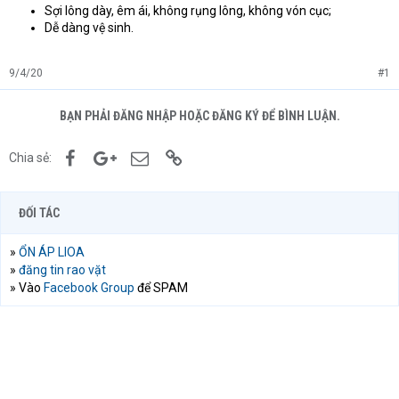
Sợi lông dày, êm ái, không rụng lông, không vón cục;
Dễ dàng vệ sinh.
9/4/20
#1
BẠN PHẢI ĐĂNG NHẬP HOẶC ĐĂNG KÝ ĐỂ BÌNH LUẬN.
Facebook
Google+
Email
Link
Chia sẻ:
ĐỐI TÁC
»
ỔN ÁP LIOA
»
đăng tin rao vặt
» Vào
Facebook Group
để SPAM