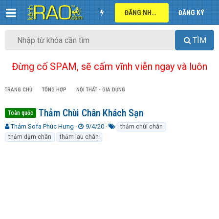
ĐĂNG NHẬP
ĐĂNG KÝ
TÌM
Đừng cố SPAM, sẽ cấm vĩnh viễn ngay và luôn
TRANG CHỦ
TỔNG HỢP
NỘI THẤT - GIA DỤNG
Thảm Chùi Chân Khách Sạn
Toàn quốc
T
N
T
Thảm Sofa Phúc Hưng
9/4/20
thảm chùi chân
h
g
ừ
thảm dậm chân
thảm lau chân
r
à
k
e
y
h
a
g
ó
d
ử
a
s
i
t
a
r
t