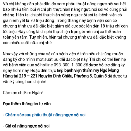
Và chị không cần phải đắn đo xem phẫu thuật nâng ngực nội soi hết
bao nhiêu tiền. bởi vì chi phí thực hiện nâng ngực nội soi vô cùng phải
chăng. Hiện tại chi phí thực hiện nâng ngực nội soi tại bệnh viện có
giá niêm yết là 70 triệu đồng. Trong tháng này bệnh viện còn có
chương trình ưu đãi đặc biệt giảm giá cực sốc lên đến 18 triệu chỉ còn
52 triệu. Đây cũng là chi phí thực hiện trọn gói nên chị có thể hoàn
toàn yên tâm. Tuy nhiên, hiện tại chương trình ưu đãi đặc biệt không
còn nhiều suất nữa chị nhé.
Như vậy với những chia sẻ của bệnh viện ở trên nếu chị cũng muốn
đăng ký cho mình một suất ưu đãi đặc biệt này. Thì chị có thể liên hệ
với bệnh viện qua số hotline 093. 300. 1. 300 để được hỗ trợ đăng ký
ngay hôm nay. Hoặc đến trực tiếp
bệnh viện thẩm mỹ Ngô Mộng
Hùng tại 219 – 221 Nguyễn Đình Chiểu, Phường 5, Quận 3
để được tư
vấn kỹ càng hơn chị nhé.
Cảm ơn chị Kim Ngân!
Đọc thêm thông tin tư vấn:
-
Chăm sóc sau phẫu thuật nâng ngực nội soi
- Giá cả nâng ngực nội soi