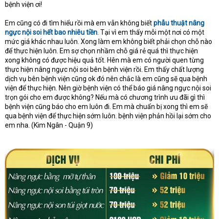
bệnh viện ơi!
Em cũng có đi tìm hiểu rồi mà em vẫn không biết
phẫu thuật nâng
ngực nội soi hết bao nhiêu tiền
. Tại vì em thấy mỗi một nơi có một
mức giá khác nhau luôn. Xong làm em không biết phải chọn chỗ nào
để thực hiện luôn. Em sợ chọn nhầm chỗ giá rẻ quá thì thực hiện
xong không có được hiệu quả tốt. Hên mà em có người quen từng
thực hiện nâng ngực nội soi bên bệnh viện rồi. Em thấy chất lượng
dịch vụ bên bệnh viện cũng ok đó nên chắc là em cũng sẽ qua bệnh
viện để thực hiện. Nên giờ bệnh viện có thể báo giá nâng ngực nội soi
trọn gói cho em được không? Nếu mà có chương trình ưu đãi gì thì
bệnh viện cũng báo cho em luôn đi. Em mà chuẩn bị xong thì em sẽ
qua bệnh viện để thực hiện sớm luôn. bệnh viện phản hồi lại sớm cho
em nha. (Kim Ngân - Quận 9)