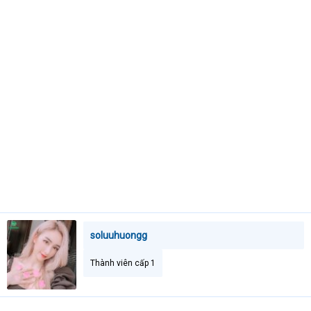
e
r
soluuhuongg
Thành viên cấp 1