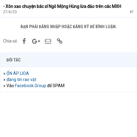
- Xôn xao chuyện bác sĩ Ngô Mộng Hùng lừa đảo trên các MXH
27/6/23
#1
BẠN PHẢI ĐĂNG NHẬP HOẶC ĐĂNG KÝ ĐỂ BÌNH LUẬN.
Facebook
Google+
Email
Link
Chia sẻ:
ĐỐI TÁC
»
ỔN ÁP LIOA
»
đăng tin rao vặt
» Vào
Facebook Group
để SPAM