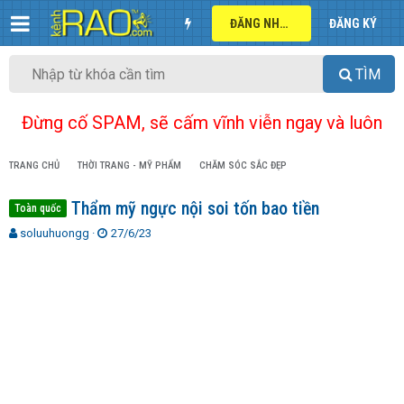
ĐĂNG NHẬP
ĐĂNG KÝ
TÌM
Đừng cố SPAM, sẽ cấm vĩnh viễn ngay và luôn
TRANG CHỦ
THỜI TRANG - MỸ PHẨM
CHĂM SÓC SẮC ĐẸP
Thẩm mỹ ngực nội soi tốn bao tiền
Toàn quốc
T
N
soluuhuongg
27/6/23
h
g
r
à
e
y
a
g
d
ử
s
i
t
a
r
t